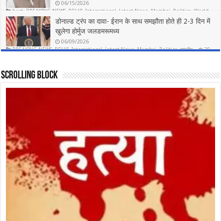
06/15/2026
best
,
BREAKING NEWS
,
DELHI
,
International
,
Latest News
,
Mumbai
,
Politics
,
World
,
राष्ट्रीय
डोनाल्ड ट्रंप का दावा- ईरान के साथ समझौता होते ही 2-3 दिन में
12
खुलेगा होर्मुज जलडमरूमध्य
06/09/2026
BREAKING NEWS
,
DELHI
,
International
,
Latest News
,
Mumbai
,
Politics
,
राष्ट्रीय
20
Scrolling Block
घर से झगड़कर निकली लड़की के साथ चार ऑटोरिक्शा ड्राइवर समेत छह लोगों ने किया