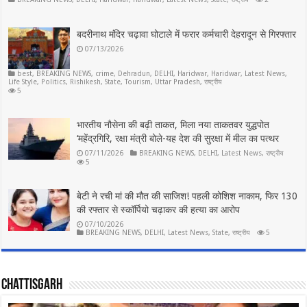
बदरीनाथ मंदिर चढ़ावा घोटाले में फरार कर्मचारी देहरादून से गिरफ्तार
07/13/2026
best
,
BREAKING NEWS
,
crime
,
Dehradun
,
DELHI
,
Haridwar
,
Haridwar
,
Latest News
,
Life Style
,
Politics
,
Rishikesh
,
State
,
Tourism
,
Uttar Pradesh
,
राष्ट्रीय
5
भारतीय नौसेना की बढ़ी ताकत, मिला नया ताकतवर युद्धपोत
‘महेंद्रगिरि, रक्षा मंत्री बोले-यह देश की सुरक्षा में मील का पत्थर
07/11/2026
BREAKING NEWS
,
DELHI
,
Latest News
,
राष्ट्रीय
5
बेटी ने रची मां की मौत की साजिश! पहली कोशिश नाकाम, फिर 130
की रफ्तार से स्कॉर्पियो चढ़ाकर की हत्या का आरोप
07/10/2026
BREAKING NEWS
,
DELHI
,
Latest News
,
State
,
राष्ट्रीय
5
chattisgarh