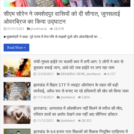
सीएम सोरेन ने जमशेदपुर वासियों को दी सौगात, जुगसलाई
ओवरब्रिज का किया उद्घाटन
01/31/2023
jharkhand
28,978
■ मुख्यमंत्री ने कहा- पूरे राज्य में तेज गति से सड़कों पूलों और ओवरब्रिजों का …
Read More »
रांची-गुमला हाईवे पर चलती कार में लगी आग: 5 लोगों ने कार से
कूदकर बचाई जान, आधे घंटे तक हाईवे पर लगा रहा जाम
12/24/2021
BREAKING NEWS
,
jharkhand
6,157
झारखंड में बिहार STF ने ज्वाइंट ऑपरेशन के तहत की बड़ी
कार्रवाई, अवैध रूप से बनाए जा रहे हथियारों की खेप को किया जब्त
11/14/2021
jharkhand
5,806
झारखण्ड: अस्पताल में ऑक्सीजन नहीं मिलने से मरीज की मौत,
परिवार वालों का आरोप देखने तक नहीं आए सीनियर डॉक्टर
11/12/2021
jharkhand
28,302
झारखंड के 64 हजार पारा शिक्षकों को शिक्षक नियुक्ति प्रक्रिया में