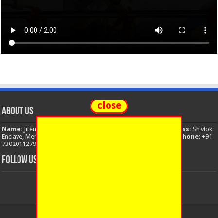
close
About Us
Name:
Jitendra Singh
Organization:
The National News
Address:
Shivlok
Enclave, Mehuwala Mafi, Dehradun, Uttarakhand, 248001, India
Phone:
+91
7302011279
Email:
thenationalnews.india@gmail.com
FOLLOW US