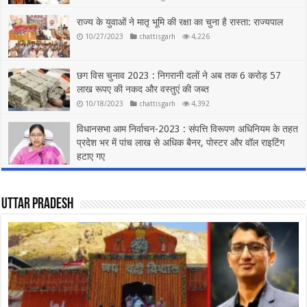
राज्य के युवाओं ने मातृ भूमि की रक्षा का चुना है रास्ता: राज्यपाल
10/27/2023
chattisgarh
4,226
छग विस चुनाव 2023 : निगरानी दलों ने अब तक 6 करोड़ 57
लाख रूपए की नकद और वस्तुएं की जब्त
10/18/2023
chattisgarh
4,392
विधानसभा आम निर्वाचन-2023 : संपत्ति विरूपण अधिनियम के तहत
प्रदेश भर में पांच लाख से अधिक बैनर, पोस्टर और वॉल राइटिंग
हटाए गए
10/16/2023
chattisgarh
4,674
Uttar Pradesh