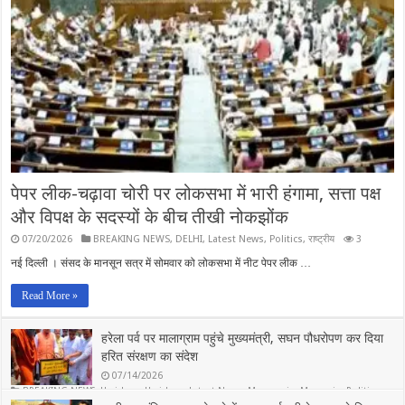
पेपर लीक-चढ़ावा चोरी पर लोकसभा में भारी हंगामा, सत्ता पक्ष
और विपक्ष के सदस्यों के बीच तीखी नोकझोंक
07/20/2026
BREAKING NEWS
,
DELHI
,
Latest News
,
Politics
,
राष्ट्रीय
3
नई दिल्ली । संसद के मानसून सत्र में सोमवार को लोकसभा में नीट पेपर लीक …
Read More »
हरेला पर्व पर मालाग्राम पहुंचे मुख्यमंत्री, सघन पौधरोपण कर दिया
हरित संरक्षण का संदेश
07/14/2026
BREAKING NEWS
,
Haridwar
,
Haridwar
,
Latest News
,
Mussoorie
,
Mussorie
,
Politics
,
Rishikesh
,
State
,
Uttarakhand