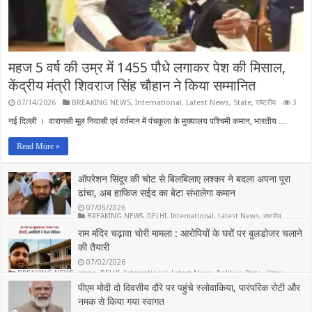
महज 5 वर्ष की उम्र में 1455 पौधे लगाकर पेश की मिसाल,
केंद्रीय मंत्री शिवराज सिंह चौहान ने किया सम्मानित
07/14/2026
BREAKING NEWS
,
International
,
Latest News
,
State
,
राष्ट्रीय
3
नई दिल्ली । वाराणसी मूल निवासी एवं वर्तमान में पंचकूला के मुख्यालय पश्चिमी कमान, भारतीय …
Read More »
ऑपरेशन सिंदूर की चोट से बिलबिलाए लश्कर ने बदला अपना पूरा
ढांचा, अब हाफिज सईद का बेटा संभालेगा कमान
07/05/2026
BREAKING NEWS
,
DELHI
,
International
,
Latest News
,
राष्ट्रीय
6
राम मंदिर चढ़ावा चोरी मामला : आरोपियों के घरों पर बुलडोजर चलाने
की तैयारी
07/02/2026
BREAKING NEWS
,
crime
,
DELHI
,
International
,
Latest News
,
Politics
,
State
,
Uttar
Pradesh
,
राष्ट्रीय
पीएम मोदी दो दिवसीय दौरे पर पहुंचे स्लोवाकिया, पारंपरिक रोटी और
5
नमक से किया गया स्वागत