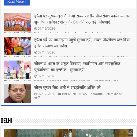
Read More »
हरेला पर मुख्यमंत्री ने किया राज्य स्तरीय पौधारोपण कार्यक्रम का
शुभारंभ, जागेश्वर क्षेत्र के लिए कीं आठ बड़ी घोषणाएं
07/16/2026
BREAKING NEWS
,
Dehradun
,
Haridwar
,
Latest News
,
Rishikesh
,
State
,
Uttarakhand
5
हरेला पर्व पर मालाग्राम पहुंचे मुख्यमंत्री, सघन पौधरोपण कर दिया
हरित संरक्षण का संदेश
07/14/2026
BREAKING NEWS
,
Haridwar
,
Haridwar
,
Latest News
,
Mussoorie
,
Mussorie
,
Politics
,
Rishikesh
,
State
,
Uttarakhand
सोमनाथ भारत के अटूट विश्वास, स्वाभिमान और सांस्कृतिक
5
पुनर्जागरण का प्रतीक : मुख्यमंत्री
07/13/2026
BREAKING NEWS
,
Dehradun
,
Latest News
,
State
,
Tourism
,
Uttarakhand
5
सीएम पुष्कर सिंह धामी ने श्रद्धांजलि अर्पित की
07/12/2026
BREAKING NEWS
,
Dehradun
,
Uttarakhand
7
DELHI