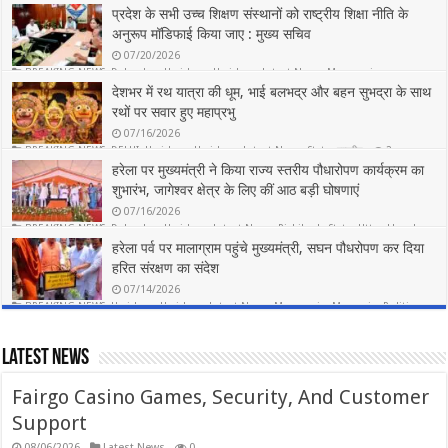
प्रदेश के सभी उच्च शिक्षण संस्थानों को राष्ट्रीय शिक्षा नीति के
अनुरूप मॉडिफाई किया जाए : मुख्य सचिव
07/20/2026
BREAKING NEWS
,
Dehradun
,
Haridwar
,
Haridwar
,
Latest News
,
Mussoorie
,
Rishikesh
,
State
,
Uttarakhand
देशभर में रथ यात्रा की धूम, भाई बलभद्र और बहन सुभद्रा के साथ
7
रथों पर सवार हुए महाप्रभु
07/16/2026
BREAKING NEWS
,
DELHI
,
Haridwar
,
Haridwar
,
Latest News
,
State
,
राष्ट्रीय
2
हरेला पर मुख्यमंत्री ने किया राज्य स्तरीय पौधारोपण कार्यक्रम का
शुभारंभ, जागेश्वर क्षेत्र के लिए कीं आठ बड़ी घोषणाएं
07/16/2026
BREAKING NEWS
,
Dehradun
,
Haridwar
,
Latest News
,
Rishikesh
,
State
,
Uttarakhand
5
हरेला पर्व पर मालाग्राम पहुंचे मुख्यमंत्री, सघन पौधरोपण कर दिया
हरित संरक्षण का संदेश
07/14/2026
BREAKING NEWS
,
Haridwar
,
Haridwar
,
Latest News
,
Mussoorie
,
Mussorie
,
Politics
,
Rishikesh
,
State
,
Uttarakhand
5
Latest News
Fairgo Casino Games, Security, And Customer
Support
08/06/2026
Latest News
0