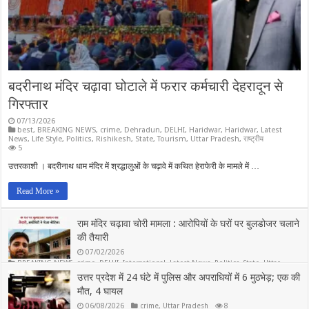
बदरीनाथ मंदिर चढ़ावा घोटाले में फरार कर्मचारी देहरादून से
गिरफ्तार
07/13/2026
best
,
BREAKING NEWS
,
crime
,
Dehradun
,
DELHI
,
Haridwar
,
Haridwar
,
Latest
News
,
Life Style
,
Politics
,
Rishikesh
,
State
,
Tourism
,
Uttar Pradesh
,
राष्ट्रीय
5
उत्तरकाशी । बदरीनाथ धाम मंदिर में श्रद्धालुओं के चढ़ावे में कथित हेराफेरी के मामले में …
Read More »
राम मंदिर चढ़ावा चोरी मामला : आरोपियों के घरों पर बुलडोजर चलाने
की तैयारी
07/02/2026
BREAKING NEWS
,
crime
,
DELHI
,
International
,
Latest News
,
Politics
,
State
,
Uttar
Pradesh
,
राष्ट्रीय
उत्तर प्रदेश में 24 घंटे में पुलिस और अपराधियों में 6 मुठभेड़; एक की
5
मौत, 4 घायल
06/08/2026
crime
,
Uttar Pradesh
8