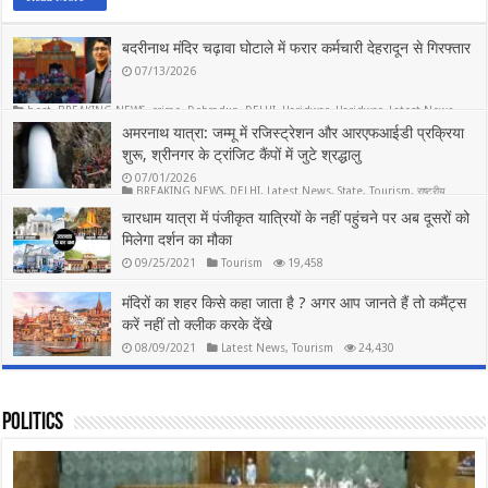
बदरीनाथ मंदिर चढ़ावा घोटाले में फरार कर्मचारी देहरादून से गिरफ्तार
07/13/2026
best
,
BREAKING NEWS
,
crime
,
Dehradun
,
DELHI
,
Haridwar
,
Haridwar
,
Latest News
,
Life Style
,
Politics
,
Rishikesh
,
State
,
Tourism
,
Uttar Pradesh
,
राष्ट्रीय
अमरनाथ यात्रा: जम्मू में रजिस्ट्रेशन और आरएफआईडी प्रक्रिया
5
शुरू, श्रीनगर के ट्रांजिट कैंपों में जुटे श्रद्धालु
07/01/2026
BREAKING NEWS
,
DELHI
,
Latest News
,
State
,
Tourism
,
राष्ट्रीय
7
चारधाम यात्रा में पंजीकृत यात्रियों के नहीं पहुंचने पर अब दूसरों को
मिलेगा दर्शन का मौका
09/25/2021
Tourism
19,458
मंदिरों का शहर किसे कहा जाता है ? अगर आप जानते हैं तो कमैंट्स
करें नहीं तो क्लीक करके देंखे
08/09/2021
Latest News
,
Tourism
24,430
Politics