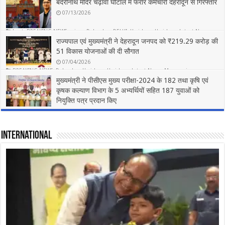
बदरीनाथ मंदिर चढ़ावा घोटाले में फरार कर्मचारी देहरादून से गिरफ्तार
5
07/13/2026
best
,
BREAKING NEWS
,
crime
,
Dehradun
,
DELHI
,
Haridwar
,
Haridwar
,
Latest News
,
Life Style
,
Politics
,
Rishikesh
,
State
,
Tourism
,
Uttar Pradesh
,
राष्ट्रीय
राज्यपाल एवं मुख्यमंत्री ने देहरादून जनपद को ₹219.29 करोड़ की
5
51 विकास योजनाओं की दी सौगात
07/04/2026
BREAKING NEWS
,
Dehradun
,
Haridwar
,
Haridwar
,
Latest News
,
Mussoorie
,
Mussorie
,
Politics
,
Rishikesh
,
Uttarakhand
मुख्यमंत्री ने पीसीएस मुख्य परीक्षा-2024 के 182 तथा कृषि एवं
7
कृषक कल्याण विभाग के 5 अभ्यर्थियों सहित 187 युवाओं को
नियुक्ति पत्र प्रदान किए
07/03/2026
BREAKING NEWS
,
Dehradun
,
Haridwar
,
Haridwar
,
Latest News
,
Mussoorie
,
Mussorie
,
Politics
,
Rishikesh
,
Uttarakhand
3
International