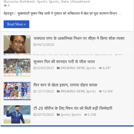
Mussorie
,
Rishikesh
,
Sports
,
Sports
,
State
,
Uttarakhand
6
देहरादून। मुख्यमंत्री पुष्कर सिंह धामी ने गुरुवार को सचिवालय में खेल एवं युवा कल्याण विभाग …
Read More »
जसपाल राणा के आकस्मिक निधन पर सीएम ने किया शोक व्यक्त
06/12/2026
BREAKING NEWS
,
Dehradun
,
Sports
,
Sports
,
Uncategorized
,
Uttarakhand
12
शुभमन गिल की शानदार पारी से जीता भारत
02/02/2023
BREAKING NEWS
,
Sports
6,347
फिर शान से खेला इशान, लगाया दोहरा शतक
12/11/2022
BREAKING NEWS
,
Sports
12,364
टी-20 सीरीज के लिए रिषभ पंत को मिली बड़ी जिम्मेदारी
02/15/2022
Sports
,
Sports
5,358