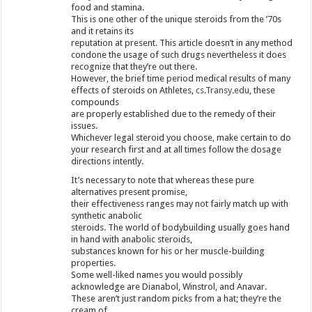
food and stamina.
This is one other of the unique steroids from the ’70s
and it retains its
reputation at present. This article doesn’t in any method
condone the usage of such drugs nevertheless it does
recognize that they’re out there.
However, the brief time period medical results of many
effects of steroids on Athletes,
cs.Transy.edu
, these
compounds
are properly established due to the remedy of their
issues.
Whichever legal steroid you choose, make certain to do
your research first and at all times follow the dosage
directions intently.
It’s necessary to note that whereas these pure
alternatives present promise,
their effectiveness ranges may not fairly match up with
synthetic anabolic
steroids. The world of bodybuilding usually goes hand
in hand with anabolic steroids,
substances known for his or her muscle-building
properties.
Some well-liked names you would possibly
acknowledge are Dianabol, Winstrol, and Anavar.
These aren’t just random picks from a hat; they’re the
cream of