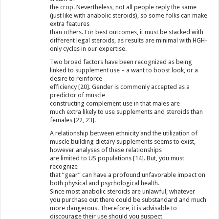
the crop. Nevertheless, not all people reply the same
(just like with anabolic steroids), so some folks can make
extra features
than others. For best outcomes, it must be stacked with
different legal steroids, as results are minimal with HGH-
only cycles in our expertise.
Two broad factors have been recognized as being
linked to supplement use – a want to boost look, or a
desire to reinforce
efficiency [20]. Gender is commonly accepted as a
predictor of muscle
constructing complement use in that males are
much extra likely to use supplements and steroids than
females [22, 23].
A relationship between ethnicity and the utilization of
muscle building dietary supplements seems to exist,
however analyses of these relationships
are limited to US populations [14]. But, you must
recognize
that “gear” can have a profound unfavorable impact on
both physical and psychological health.
Since most anabolic steroids are unlawful, whatever
you purchase out there could be substandard and much
more dangerous. Therefore, it is advisable to
discourage their use should you suspect