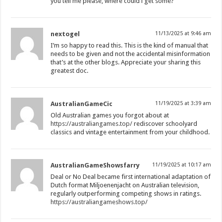
you tell me please, where could i get some?
nextogel
11/13/2025 at 9:46 am
I’m so happy to read this. This is the kind of manual that
needs to be given and not the accidental misinformation
that’s at the other blogs. Appreciate your sharing this
greatest doc.
AustralianGameCic
11/19/2025 at 3:39 am
Old Australian games you forgot about at
https://australiangames.top/
rediscover schoolyard
classics and vintage entertainment from your childhood.
AustralianGameShowsfarry
11/19/2025 at 10:17 am
Deal or No Deal became first international adaptation of
Dutch format Miljoenenjacht on Australian television,
regularly outperforming competing shows in ratings.
https://australiangameshows.top/