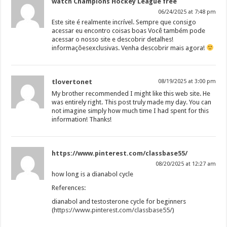
watch Champions Hockey League free
06/24/2025 at 7:48 pm
Este site é realmente incrível. Sempre que consigo
acessar eu encontro coisas boas Você também pode
acessar o nosso site e descobrir detalhes!
informaçõesexclusivas. Venha descobrir mais agora!
tlovertonet
08/19/2025 at 3:00 pm
My brother recommended I might like this web site. He
was entirely right. This post truly made my day. You can
not imagine simply how much time I had spent for this
information! Thanks!
https://www.pinterest.com/classbase55/
08/20/2025 at 12:27 am
how long is a dianabol cycle
References:
dianabol and testosterone cycle for beginners
(
https://www.pinterest.com/classbase55/
)