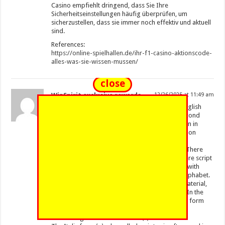
Casino empfiehlt dringend, dass Sie Ihre
Sicherheitseinstellungen häufig überprüfen, um
sicherzustellen, dass sie immer noch effektiv und aktuell
sind.
References:
https://online-spielhallen.de/ihr-f1-casino-aktionscode-
alles-was-sie-wissen-mussen/
close
WinSpirit exclusive rewards
12/26/2025 at 11:49 am
⟨a⟩ is the third-most-commonly used letter in English
after ⟨e⟩ and ⟨t⟩, as well as in French; it is the second
most common in Spanish, and the most common in
Portuguese. However, ⟨a⟩ occurs in many common
digraphs, all with their own sound or sounds,
particularly ⟨ai⟩, ⟨au⟩, ⟨aw⟩, ⟨ay⟩, ⟨ea⟩ and ⟨oa⟩. There
are some other cases aside from italic type where script
a ⟨ɑ⟩, also called Latin alpha, is used in contrast with
Latin ⟨a⟩, such as in the International Phonetic Alphabet.
The Roman form ⟨a⟩ is found in most printed material,
and consists of a small loop with an arc over it. In the
hands of medieval Irish and English writers, this form
gradually developed from a 5th-century form
resembling the Greek letter tau ⟨τ⟩.