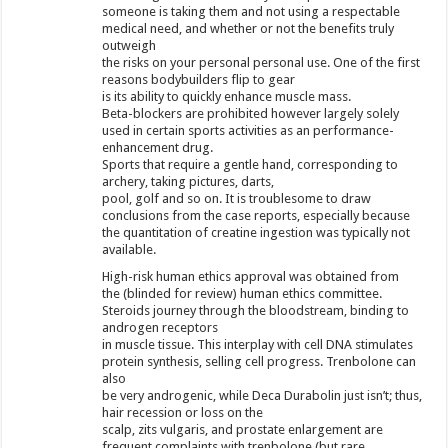
someone is taking them and not using a respectable
medical need, and whether or not the benefits truly
outweigh
the risks on your personal personal use. One of the first
reasons bodybuilders flip to gear
is its ability to quickly enhance muscle mass.
Beta-blockers are prohibited however largely solely
used in certain sports activities as an performance-
enhancement drug.
Sports that require a gentle hand, corresponding to
archery, taking pictures, darts,
pool, golf and so on. It is troublesome to draw
conclusions from the case reports, especially because
the quantitation of creatine ingestion was typically not
available.
High-risk human ethics approval was obtained from
the (blinded for review) human ethics committee.
Steroids journey through the bloodstream, binding to
androgen receptors
in muscle tissue. This interplay with cell DNA stimulates
protein synthesis, selling cell progress. Trenbolone can
also
be very androgenic, while Deca Durabolin just isn’t; thus,
hair recession or loss on the
scalp, zits vulgaris, and prostate enlargement are
frequent complaints with trenbolone (but rare