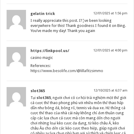
gelatin trick
12/01/2025 at 1:56 pm
I really appreciate this post. I?¦ve been looking
everywhere for this! Thank goodness I found it on Bing.
You’ve made my day! Thank you again
https://linkpool.us/
12/01/2025 at 4:00 pm
casino magic
References:
https://www.besolife.com/@lillafitzsimmo
slot365
12/10/2025 at 6:37 am
Tại
slot365
, người chơi có cơ hội trải nghiệm một thế giới
cá cược thể thao phong phú với nhiều môn thể thao hấp
dẫn như bóng đá, bóng rổ, tennis và đua xe. Hệ thống cá
cược thể thao của nhà cái này không chỉ đơn thuần cung
cấp các lựa chọn cá cược mà còn mang đến cho người
chơi những loại kèo cược đa dạng, từ kèo châu Á, kèo
châu Âu cho đến các kèo cược theo hiệp, giúp người chơi
có nhiều sự lựa chọn phù hợp với sở thích và chiến lược cá