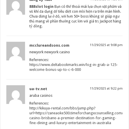
888slot login
Bạn có thể thoải mái lựa chọn vật phẩm và
vũ khí đa dạng để tiêu diệt con mồi hiện ra trên màn hình.
Chưa dừng lại ở đó, với hơn 50+ boss khủng sẽ giúp ngư
thủ mang về phần thưởng cực lớn với giá trị Jackpot hàng
tỷ đồng.
mcclureandsons.com
11/29/2025 at 9:08 pm
newyork newyork casino
References:
https://www.deltabookmarks.win/log-in-grab-a-125-
welcome-bonus-up-to-c-6-000
ua-tv.net
11/29/2025 at 9:22 pm
aruba casinos
References:
http://kikuya-rental.com/bbs/jump.php?
url=https://zaneaoke500.timeforchangecounselling.com/tre
casino-brisbane-a-premier-destination-for-gaming-
fine-dining-and-luxury-entertainment-in-australia