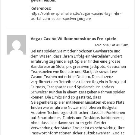
gewährleisten.
References:
https://online-spielhallen.de/sugar-casino-login-ihr-
portal-zum-susen-spielvergnugen/
Vegas Casino Willkommensbonus Freispiele
12/21/2025 at 4:18 am
Bei uns spielen Sie mit der höchsten Gewinnrate und
dem Wissen, dass Ihrem Erfolg ein vierteljahrhundert
erfahrung zugrundeliegt. Spieler finden eine grosse
Bandbreite an Slots, progressiven Jackpots, klassischen
Tischspielen wie Roulette und Blackjack sowie Live-
Casino-Tischen mit echten Dealern. Diese Lizenz
verpflichtet den Betreiber zu klaren Regeln in Bezug auf
Fairness, Transparenz und Spielerschutz, sodass
Schweizer Kunden in einem geregelten Rahmen spielen
können. Die Limits sind so gestaltet, dass
Gelegenheitsspieler mit kleinen Einsätzen ebenso Platz
finden wie erfahrene Nutzer mit höheren Budgets.
Adaptive Technologie stellt sicher, dass alle Funktionen
auf Smartphones, Tablets und Desktops funktionieren,
ohne dass eine davon verloren geht. Bei der
Verwendung der Marke Zodiac ist es sehr wichtig, Ihre
Passwortinformationen sicher aufzubewahren. Zodiac