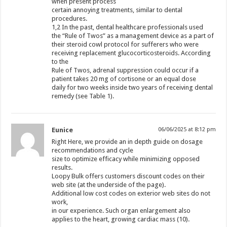
when present process
certain annoying treatments, similar to dental
procedures.
1,2 In the past, dental healthcare professionals used
the “Rule of Twos” as a management device as a part of
their steroid cowl protocol for sufferers who were
receiving replacement glucocorticosteroids. According
to the
Rule of Twos, adrenal suppression could occur if a
patient takes 20 mg of cortisone or an equal dose
daily for two weeks inside two years of receiving dental
remedy (see Table 1).
Eunice
06/06/2025 at 8:12 pm
Right Here, we provide an in depth guide on dosage
recommendations and cycle
size to optimize efficacy while minimizing opposed
results.
Loopy Bulk offers customers discount codes on their
web site (at the underside of the page).
Additional low cost codes on exterior web sites do not
work,
in our experience. Such organ enlargement also
applies to the heart, growing cardiac mass (10).