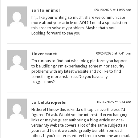
zoritoler imol
09/15/2025 at 11:55 pm
hi!,I like your writing so much! share we communicate
more about your article on AOL? I need a specialist on
this area to solve my problem. Maybe that’s you!
Looking forward to see you.
tlover tonet
09/24/2025 at 7:41 pm
I’m curious to find out what blog platform you happen
to be utilizing? I’m experiencing some minor security
problems with my latest website and I’d like to find
something more risk-free. Do you have any
suggestions?
vorbelutrioperbir
10/06/2025 at 6:34 am
Hi there! I know this is kinda off topic nevertheless I’d
figured I’d ask. Would you be interested in exchanging
links or maybe guest authoring a blog article or vice-
versa? My website covers a lot of the same subjects as
yours and I think we could greatly benefit from each
other. If you’re interested feel free to send me an email.