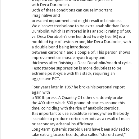
with Deca Durabolin).
Both of these conditions can cause important
imaginative and
prescient impairment and might result in blindness.
We discover trenbolone to be extra anabolic than Deca
Durabolin, which is mirrored in its anabolic rating of 500
vs. Deca Durabolin’s one hundred twenty five. EQ is a
modified type of testosterone, like Deca Durabolin, with
a double bond being introduced
between carbons 1 and a couple of. This person shows
improvements in muscle hypertrophy and
thickness after finishing a Deca Durabolin/Anadrol cycle.
Testosterone suppression is more doubtless to be
extreme post-cycle with this stack, requiring an
aggressive PCT.
Four years later in 1957 he broke his personal report
again with
a 550 lb press. A Quantity Of others suddenly broke
the 400 after which 500 pound obstacles around this
time, coinciding with the rise of anabolic steroids.
It is important to use substitute remedy when the body
is unable to produce corticosteroids as a result of main
or secondary adrenal insufficiency.
Long-term systemic steroid users have been advised to
take extra glucocorticoids, also called “steroid cowl,”