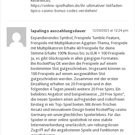
References:
https://online-spielhallen.de/ihr-ultimativer-leitfaden-
tipico-casino-bonus-codes-verstehen/
lapalingo auszahlungsdauer
12/20/2025 at 12:24 pm
Expandierendes Symbol, Freispiele Tumble-Feature,
Freispiele mit Multiplikatoren Ägypten-Thema, Freispiele
mit Multiplikatoren Erhalte 40 Freispiele für deine
Stimme Erhalte 100% Bonus bis zu EUR + 100 Freispiele
Ja, es gibt Glücksspiele in allen gängigen Formaten.
Bei RocketPlay DE werden die Freispiele auf einem
bestimmten Slot gutgeschrieben. Insgesamt können so
100 Freispiele auf einem ausgewählten Slot
gutgeschrieben werden. Zusammen mit der ersten
Einzahlung erhalten sie 20 Freispiele und in den
folgenden 4 Tagen jeweils weitere 20 Free Spins. Ein
beliebtes Angebot sind beispielsweise „20 Free Spins“,
die neuen Spielern einen aufregenden und risikofreien
Einstieg in ein Top-Spiel bieten. Mit ihrem frischen
Ansatz und innovativem Design bietet RocketPlay casino
Germany ein unvergleichliches Spielerlebnis. Für das
Spielen in einer online spielothek ist eine stabile
Internetverbindung unerlässlich, um reibungslosen
Zugriff auf die angebotenen Spiele und Funktionen zu