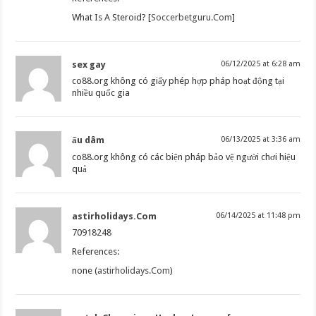
What Is A Steroid? [
Soccerbetguru.Com
]
sex gay
06/12/2025 at 6:28 am
co88.org không có giấy phép hợp pháp hoạt động tại
nhiều quốc gia
ấu dâm
06/13/2025 at 3:36 am
co88.org không có các biện pháp bảo vệ người chơi hiệu
quả
astirholidays.Com
06/14/2025 at 11:48 pm
70918248
References:
none (
astirholidays.Com
)