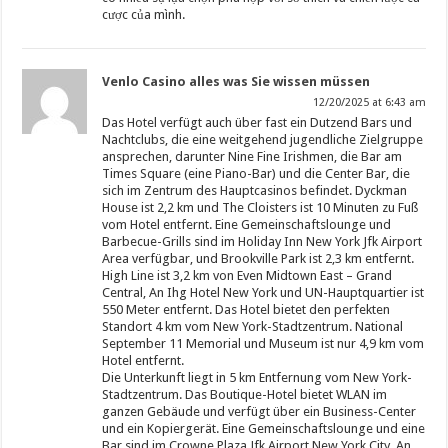
cược của mình.
Venlo Casino alles was Sie wissen müssen
12/20/2025 at 6:43 am
Das Hotel verfügt auch über fast ein Dutzend Bars und
Nachtclubs, die eine weitgehend jugendliche Zielgruppe
ansprechen, darunter Nine Fine Irishmen, die Bar am
Times Square (eine Piano-Bar) und die Center Bar, die
sich im Zentrum des Hauptcasinos befindet. Dyckman
House ist 2,2 km und The Cloisters ist 10 Minuten zu Fuß
vom Hotel entfernt. Eine Gemeinschaftslounge und
Barbecue-Grills sind im Holiday Inn New York Jfk Airport
Area verfügbar, und Brookville Park ist 2,3 km entfernt.
High Line ist 3,2 km von Even Midtown East – Grand
Central, An Ihg Hotel New York und UN-Hauptquartier ist
550 Meter entfernt. Das Hotel bietet den perfekten
Standort 4 km vom New York-Stadtzentrum. National
September 11 Memorial und Museum ist nur 4,9 km vom
Hotel entfernt.
Die Unterkunft liegt in 5 km Entfernung vom New York-
Stadtzentrum. Das Boutique-Hotel bietet WLAN im
ganzen Gebäude und verfügt über ein Business-Center
und ein Kopiergerät. Eine Gemeinschaftslounge und eine
Bar sind im Crowne Plaza Jfk Airport New York City, An