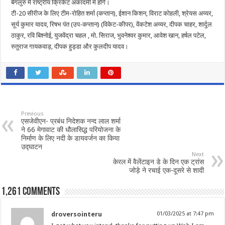
बेंगलुरु में राष्ट्रीय क्रिकेट अकादमी में होंगे।
टी-20 सीरीज के लिए टीम-रोहित शर्मा (कप्तान), ईशान किशन, विराट कोहली, श्रेयस अय्यर,
सूर्य कुमार यादव, रिषभ पंत (उप-कप्तान) (विकेट-कीपर), वेंकटेश अय्यर, दीपक चाहर, शार्दुल
ठाकुर, रवि बिश्नोई, युजवेंद्रा चहल , मो. सिराज, भुवनेश्वर कुमार, आवेश खान, हर्षल पटेल,
रुतुराज गायकवाड़, दीपक हुड्डा और कुलदीप यादव।
Previous
एसजेवीएन- प्रबंध निदेशक नन्‍द लाल शर्मा
ने 66 मेगावाट की धौलासिद्ध परियोजना के
निर्माण के लिए नदी के डायवर्जन का किया
उद्घाटन
Next
केरल में वैलेंटाइन डे के दिन एक ट्रांस
जोड़े ने रचाई एक-दूसरे से शादी
1,261 comments
droversointeru
01/03/2025 at 7:47 pm