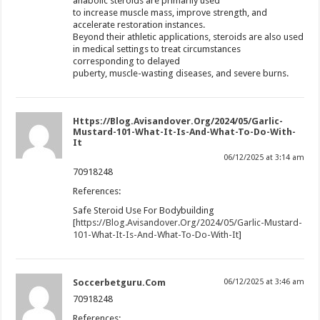
anabolic steroids are primarily used
to increase muscle mass, improve strength, and
accelerate restoration instances.
Beyond their athletic applications, steroids are also used
in medical settings to treat circumstances
corresponding to delayed
puberty, muscle-wasting diseases, and severe burns.
Https://Blog.Avisandover.Org/2024/05/Garlic-
Mustard-101-What-It-Is-And-What-To-Do-With-
It
06/12/2025 at 3:14 am
70918248
References:
Safe Steroid Use For Bodybuilding
[
https://Blog.Avisandover.Org/2024/05/Garlic-Mustard-
101-What-It-Is-And-What-To-Do-With-It
]
Soccerbetguru.Com
06/12/2025 at 3:46 am
70918248
References: