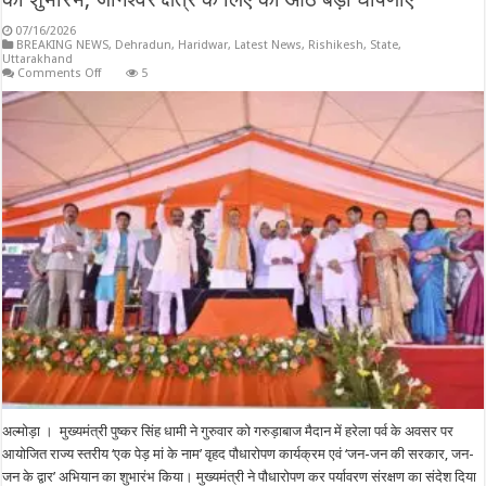
07/16/2026
BREAKING NEWS
,
Dehradun
,
Haridwar
,
Latest News
,
Rishikesh
,
State
,
Uttarakhand
on
Comments Off
5
हरेला
पर
मुख्यमंत्री
ने
किया
राज्य
स्तरीय
पौधारोपण
कार्यक्रम
का
शुभारंभ,
जागेश्वर
क्षेत्र
के
लिए
कीं
आठ
बड़ी
घोषणाएं
अल्मोड़ा । मुख्यमंत्री पुष्कर सिंह धामी ने गुरुवार को गरुड़ाबाज मैदान में हरेला पर्व के अवसर पर
आयोजित राज्य स्तरीय ‘एक पेड़ मां के नाम’ वृहद पौधारोपण कार्यक्रम एवं ‘जन-जन की सरकार, जन-
जन के द्वार’ अभियान का शुभारंभ किया। मुख्यमंत्री ने पौधारोपण कर पर्यावरण संरक्षण का संदेश दिया