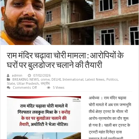
राम मंदिर चढ़ावा चोरी मामला : आरोपियों के
घरों पर बुलडोजर चलाने की तैयारी
admin
07/02/2026
BREAKING NEWS
,
crime
,
DELHI
,
International
,
Latest News
,
Politics
,
State
,
Uttar Pradesh
,
राष्ट्रीय
on
Comments Off
5 Views
राम
मंदिर
अयोध्या । राम मंदिर चढ़ावा
चढ़ावा
चोरी
चोरी मामले में अब राम जन्मभूमि
मामला
तीर्थ क्षेत्र ट्रस्ट के भीतर भी
:
आरोपियों
आरोप-प्रत्यारोप का दौर शुरू
के
घरों
हो गया है। पहली बार ट्रस्ट के
पर
बुलडोजर
ट्रस्टी महंत दिनेंद्र दास
चलाने
महाराज ने पूर्व पदाधिकारी