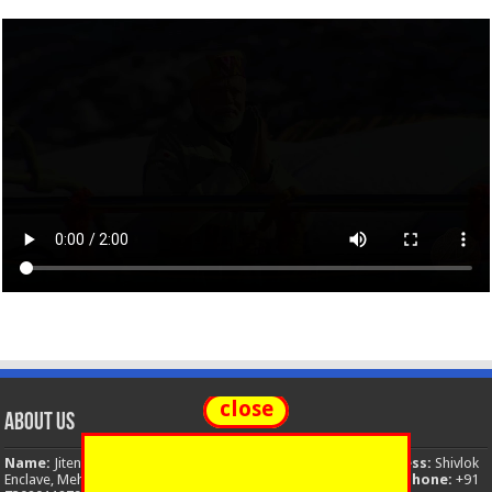
close
About Us
Name:
Jitendra Singh
Organization:
The National News
Address:
Shivlok
Enclave, Mehuwala Mafi, Dehradun, Uttarakhand, 248001, India
Phone:
+91