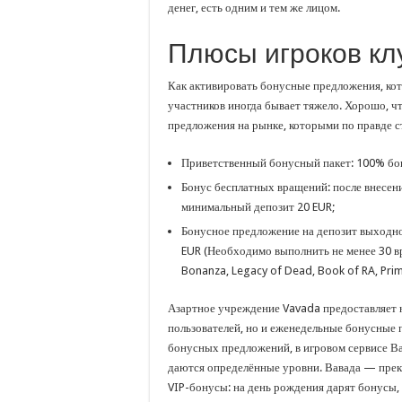
денег, есть одним и тем же лицом.
Плюсы игроков кл
Как активировать бонусные предложения, ко
участников иногда бывает тяжело. Хорошо, ч
предложения на рынке, которыми по правде с
Приветственный бонусный пакет: 100% бону
Бонус бесплатных вращений: после внесения
минимальный депозит 20 EUR;
Бонусное предложение на депозит выходног
EUR (Необходимо выполнить не менее 30 в
Bonanza, Legacy of Dead, Book of RA, Prim
Азартное учреждение Vavada предоставляет 
пользователей, но и еженедельные бонусные
бонусных предложений, в игровом сервисе Вав
даются определённые уровни. Вавада — прек
VIP-бонусы: на день рождения дарят бонусы,