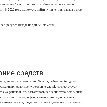
 это может быть хорошим способом скоротать время и
й. В 2026 году вы можете найти лучшие игры вавада в этом
 веб-ресурсе Вавада на данный момент:
ание средств
мых лучшим интернет-казино Vavada, сейчас необходимо
транзакциях. Азартное учреждение Vavada соответствует
съёма финансов: предлагает большое количество безопасных
защищённость каждой финансовой транзакции, позволяет
денежные средства, предусматривает в целом высокие потолки