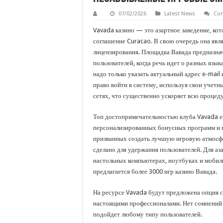
07/02/2026
Latest News
Co
Vavada казино — это азартное заведение, ко
соглашение Curacao. В свою очередь она яв
лицензирования. Площадка Вавада предназн
пользователей, когда речь идет о разных язык
надо только указать актуальный адрес e-mail 
право войти в систему, используя свои учетн
сетях, что существенно ускоряет всю процед
Топ достопримечательностью клуба Vavada е
персонализированных бонусных программ и 
призванных создать лучшую игровую атмосфе
сделано для удержания пользователей. Для аз
настольных компьютерах, ноутбуках и мобил
предлагается более 3000 игр казино Вавада.
На ресурсе Vavada будут предложена опция с
настоящими профессионалами. Нет сомнений в
подойдет любому типу пользователей.