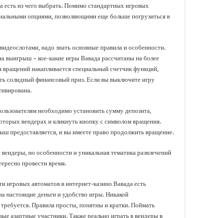
да есть из чего выбрать. Помимо стандартных игровых
ециальными опциями, позволяющими еще больше погрузиться в
видеослотами, надо знать основные правила и особенности.
а выигрыш – кое-какие игры Вавада рассчитаны на более
мя вращений накапливается специальный счетчик функций,
ать солидный финансовый приз. Если вы выключите игру
тивирована.
пользователям необходимо установить сумму депозита,
оторых вендерах и кликнуть кнопку с символом вращения.
ыш предоставляется, и вы имеете право продолжить вращение.
 вендеры, но особенности и уникальная тематика развлечений
ересно провести время.
и игровых автоматов в интернет-казино Вавада есть
на настоящие деньги и удобство игры. Никакой
 требуется. Правила просты, понятны и кратки. Поймать
вые азартные участники. Также реально играть в вендеры в