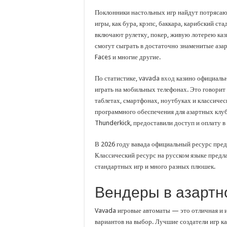
Поклонники настольных игр найдут потрясаю
игры, как бура, крэпс, баккара, карибский ст
включают рулетку, покер, живую лотерею кази
смогут сыграть в достаточно знаменитые азарт
Faces и многие другие.
По статистике,
vavada вход
казино официальны
играть на мобильных телефонах. Это говорит о
таблетах, смартфонах, ноутбуках и классиче
программного обеспечения для азартных клуб
Thunderkick, предоставили доступ и оплату в
В 2026 году вавада официальный ресурс пред
Классический ресурс на русском языке предл
стандартных игр и много разных плюшек.
Вендеры в азартн
Vavada игровые автоматы — это отличная и и
вариантов на выбор. Лучшие создатели игр к