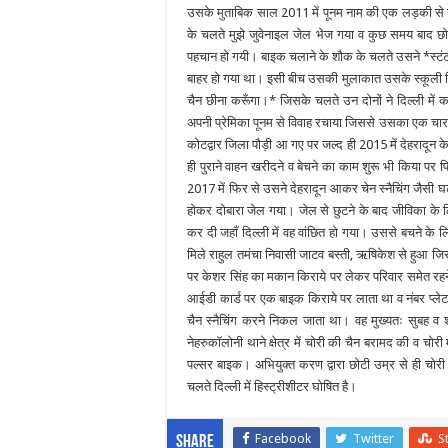
उसके मुताबिक साल 2011 में पूनम नाम की एक लड़की से उ
के चलते मुझे जुवेनाइल जेल भेज गया व कुछ समय बाद छ
पहचान हो गयी। बाइक चलाने के शौक के चलते उसने *स्टंट 
बाहर हो गया था। इसी बीच उसकी मुलाकात उसके स्कूली मि
चैन छीना करूँगा।* जिसके चलते उन दोनों ने दिल्ली में
अपनी प्रेमिका पूनम से विवाह रचाया जिससे उसका एक चार व
कोटद्वार जिला पौड़ी आ गए पर जल्द ही 2015 में देहरादून
ही पुराने वाहन खरीदने व बेचने का काम शुरू भी किया पर फ
2017 में फिर से उसने देहरादून आकर चेन स्नैचिंग जैसी घट
होकर दोबारा जेल गया। जेल से छुटने के बाद जीविका के लि
कर दी जहाँ दिल्ली में वह वांछित हो गया। उससे बचने के
मिले राहुल तमंचा निवासी जाटव बस्ती, ऋषिकेश से हुआ जि
पर केशर सिंह का मकान किराये पर लेकर परिवार समेत रह
आईडी कार्ड पर एक बाइक किराये पर लाता था व नंबर प्ले
चैन स्नैचिंग करने निकल जाता था। वह मुख्यतः सुबह व 
नेहरुकॉलोनी थाने क्षेत्र में चोरी की चैन बरामद की व चोरी म
पल्सर बाइक। अभियुक्त करण द्वारा छोटी उम्र से ही चोरी 
चलते दिल्ली में हिस्ट्रीशीटर घोषित है।
Facebook
Twitter
S
Share