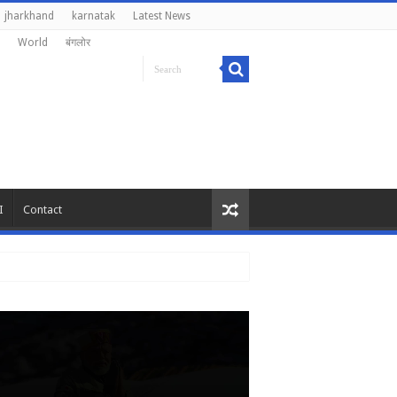
jharkhand
karnatak
Latest News
World
बंगलोर
I
Contact