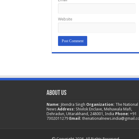
Website
About Us
Name:
Jitendra Singh
Organization:
The National
News
Address:
Shivlok Enclave, Mehuwala Mafi,
Dehradun, Uttarakhand, 248001, India
Phone:
+91
7302011279
Email:
thenationalnews.india@gmail.
© Copyright 2026, All Rights Reserved