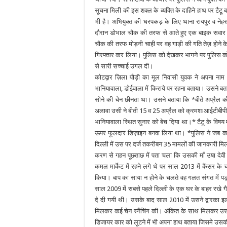
‌सूचना मिली की इस शक्ल के व्यक्ति के दाहिने हाथ पर टै
भी है। अभियुक्त की धरपकड़ के लिए थाना रायपुर व नेहर
दौरान डोभाल चौक की तरफ से आते हुए एक बाइक सवार य
चौक की तरफ मोड़नी चाही पर वह गाड़ी की गति तेज़ होने के 
गिरफ्तार कर लिया। पुलिस को देखकर भागने पर पुलिस को
से सारी सच्चाई उगल दी।
कोटद्वार ज़िला पौड़ी का मूल निवासी युवक ने अपना नाम 
भानियावाला, डोईवाला में किराये पर रहना बताया। उसने 
सोने की चेन छीनता था। उसने बताया कि *बीते अप्रैल क
अलावा उसी ने बीती 15 व 25 अप्रैल को क्रमशःआईटीबीपी सी
भानियावाला स्थित सुनार को बेच दिया था।* टैटू के विषय 
ऊपर फूलदार डिज़ाइन बनवा लिया था। *पुलिस ने जब करण
दिल्ली में उस पर दर्ज तकरीबन 35 मामलों की जानकारी मि
करण से गहन पूछताछ में पता चला कि उसकी माँ उषा देवी प
कमल मार्केट में रहने लगे थे पर साल 2013 में कैंसर के
किया। बाप का साया न होने के चलते वह गलत संगत में 
साल 2009 में सबसे पहले दिल्ली के एक घर के बाहर रखे
दे दी गयी थी। उसके बाद साल 2010 में उसने द्वारका इला
मिलकर कई चेन स्नैचिंग की। अंकित के साथ मिलकर उसने 
डिजायर कार को लूटने में भी अपना हाथ बताया जिसमे उसक