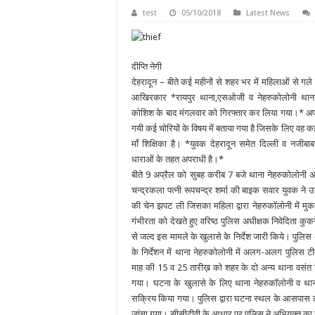
test
05/10/2018
Latest News
दीप्ति नेगी
देहरादून – बीते कई महीनों से शहर भर में महिलाओं से गल
आखिरकार *रायपुर थाना,एसओजी व नेहरुकोलोनी थाना
कोशिश के बाद मंगलवार को गिरफ्तार कर लिया गया।* अपराध
गयी कई चोरियों के विषय में बताया गया है जिसके लिए वह 
माँ शिक्षिका है। *युवक देहरादून समेत दिल्ली व नजीब
धाराओं के तहत अपराधी है।*
‌बीते 9 अप्रैल को सुबह करीब 7 बजे थाना नेहरुकोलोनी 
चन्द्रकला पत्नी रूपचन्द्र शर्मा की बाइक सवार युवक ने उ
की चेन झपट ली जिसका महिला द्वारा नेहरुकॉलोनी में मु
गंभीरता को देखते हुए वरिष्ठ पुलिस अधीक्षक निवेदिता कुक
से जल्द इस मामले के खुलासे के निर्देश जारी किये। पुलिस
के निर्देशन में थाना नेहरुकोलोनी में अलग-अलग पुलिस ट
माह की 15 व 25 तारीख़ को शहर के दो अन्य थाना वसंत वि
गया। घटना के खुलासे के लिए थाना नेहरुकॉलोनी व थाना
सक्रिय किया गया। पुलिस द्वारा घटना स्थल के आसपास लगे 
जांचा गया। सीसीटीवी के आधार पर पुलिस ने अभियुक्त का