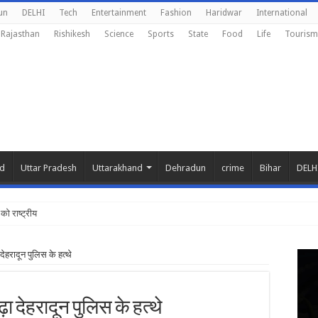
un
DELHI
Tech
Entertainment
Fashion
Haridwar
International
Rajasthan
Rishikesh
Science
Sports
State
Food
Life
Tourism
nd
Uttar Pradesh
Uttarakhand
Dehradun
crime
Bihar
DELH
को राष्ट्रीय शिक्षा नीति
देहरादून पुलिस के हत्थे
ढ़ा देहरादून पुलिस के हत्थे