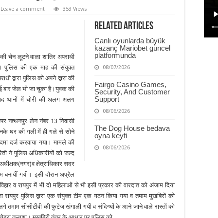
Leave a comment
353 Views
Related Articles
Canlı oyunlarda büyük
kazanç Mariobet güncel
platformunda
े की चेन लूटने वाला शातिर अपराधी
 पुलिस की एक माह की संयुक्त
08/07/2026
ी द्वारा पुलिस को अपने द्वारा की
Fairgo Casino Games,
कई बार जेल भी जा चुका है।युवक की
Security, And Customer
Support
ाबाद थानों में चोरी की अलग-अलग
08/06/2026
अपर नत्थनपुर लेन नंबर 13 निवासी
The Dog House bedava
नके घर की गली में ही गले से सोने
oyna keyfi
कदमा दर्ज करवाया गया। मामले की
08/06/2026
रेती ने पुलिस अधिकारीयों को जल्द
 अधीक्षक(नगर)व क्षेत्राधिकार सदर
ीम बनायीं गयी। इसी दौरान अप्रैल
हार व रायपुर में भी दो महिलाओं से भी इसी प्रकार की वारदात को अंजाम दिया
 रायपुर पुलिस द्वारा एक संयुक्त टीम एक गठन किया गया व तमाम मुखबिरों को
तमाम सीसीटीवी की फुटेज खंगाली गयी व संदिग्धों के आने जाने वाले रास्तों को
 चेहरा तलाशा। मुखबिरी तंत्र के आधार पर पुलिस को