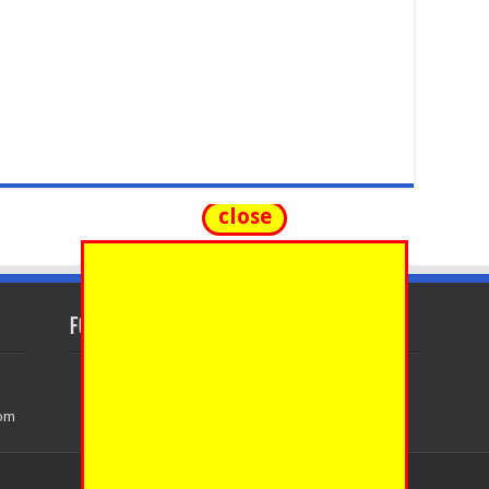
close
FOLLOW US
com