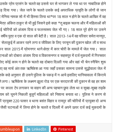
सके प्रेम प्रसंग के चलते वह उससे घर से भागकर ले गया था पर नाबालिक होने
ोड़ दिया गया। जेल जाने के चलते उसके कई अपराधिक प्रवृति के लोगों से जान
मेनिया नामक शो में भी हिस्सा लिया था*पर 18 साल न होने के चलते आखिर में वह
त्र अंकित ठाकुर से भी हुई जिसने इसे कहा *तू बाइक चलना और मैं महिलाओं की
 कई चोरियों को अंजाम दिया व फलस्वरूप जेल भी गए। 18 साल पूरे होने पर उसने
र्षीय पुत्र व एक दो साल की बेटी है। साल 2013-14 में वह परिवार समेत मानपुर,
 के सेलाकुई में आकर रहने लगा व जीविका के लिए परचून की दुकान खोल ली व साथ
िर साल 2015 में प्रेमनगर थाने क्षेत्र में कार चोरी के मामले में जेल गया। साल
नाओं को दोबारा अंजाम दिया व विकासनगर व सहसपुर में दर्ज मुकदमों में गिरफ्तार
ए कोई काम न होने के चलते वह दोबारा दिल्ली गया और वहां भी चेन स्नैचिंग शुरू
 लिए वह मार्च अंत तक ऋषिकेश आ गया जहाँ उसका सामना उससे सुद्धोवाला जेल में
सके कहे अनुसार ही उसने पुलिस के पकड़ में न आये इसलिए भानियावाला में किराये
ने लगा। ऋषिकेश के लक्ष्मण झूला रोड पर एक सरदारजी की दुकान से वह हर शाम
ट पर काला टेप लगाकर या वाहन की अन्य पहचान छुपा लेता था व सुबह-सुबह तड़के
शाम को घूमने निकली बुज़ुर्ग महिलाओं को निशाना बनाता था। पुलिस ने करण से
ें प्रयुक्त 220 पल्सर व थाना बसंत विहार व रायपुर की चोरियों में प्रयुक्त दो अन्य
जैसी घटनाओं में लिप्त होने के चलते व दिल्ली में अपने ऊपर दर्ज कई मुकदमों के
tumbleupon
LinkedIn
Pinterest