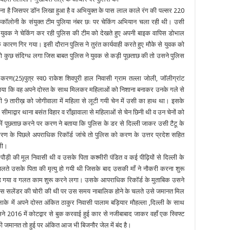
टू बना है जिसपर डॉन लिखा हुआ है व अभियुक्त के पास लाल काले रंग की पल्सर 220
ुकॉलोनी के संयुक्त टीम पुलिया नंबर छः पर चेकिंग अभियान चला रही थी। उसी
ुवक ने चेकिंग कर रही पुलिस की टीम को देखते हुए अपनी बाइक वापिस डोभाल
कारण गिर गया। इसी दौरान पुलिस ने तुरंत कार्यवाही करते हुए मौके से युवक को
 कुछ संदिग्ध लगा जिस बाबत पुलिस ने युवक से कड़ी पूछताछ की तो उसने पुलिस
करण(25)पुत्र स्व0 राकेश शिवपुरी हाल निवासी ग्राम तल्ला जोली, जॉलीग्रांट
बताया कि वह अपने दोस्त के साथ मिलकर महिलाओं को निशाना बनाकर उनके गले से
ी 9 तारीख़ को जोगीवाला में महिला से लूटी गयी चेन में उसी का हाथ था। इसके
माद्वार थाना बसंत विहार व राँझावाला से महिलाओं से चेन छिनी थी व उन चेनों को
में पूछताछ करने पर करण ने बताया कि पुलिस के डर से दिल्ली जाकर उसी टैटू के
 के पिछले अपराधिक रिकॉर्ड जांचे तो पुलिस को करण के उत्तर प्रदेश सहित
ली।
ौड़ी की मूल निवासी थी व उसके पिता कश्मीरी पंडित व कई पीढ़ियों से दिल्ली के
 चलते उसके पिता की मृत्यु हो गयी थी जिसके बाद उसकी माँ ने नौकरी करना शुरू
पड़ गया व गलत काम शुरू करने लगा। उसके आपराधिक रिकॉर्ड के मुताबिक उसने
 गैस सलेंडर की चोरी की थी पर उस समय नाबालिक होने के चलते उसे जमानत मिल
के में अपने दोस्त अंकित ठाकुर निवासी पालाम बड़ियार मौहल्ला ,दिल्ली के साथ
2016 में कोटद्वार से बुक करवाई हुई कार से नजीबाबाद जाकर वहाँ एक स्विफ्ट
ी जमानत तो हुई पर अंकित आज भी बिजनौर जेल में बंद है।