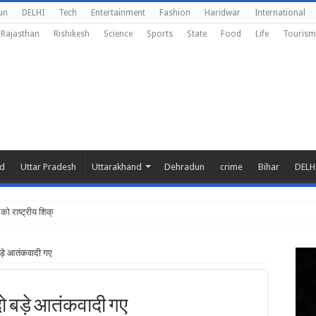
un
DELHI
Tech
Entertainment
Fashion
Haridwar
International
Rajasthan
Rishikesh
Science
Sports
State
Food
Life
Tourism
nd
Uttar Pradesh
Uttarakhand
Dehradun
crime
Bihar
DELH
को राष्ट्रीय शिक्षा नीति के अनुरू
 बड़े आतंकवादी गए
 दो बड़े आतंकवादी गए