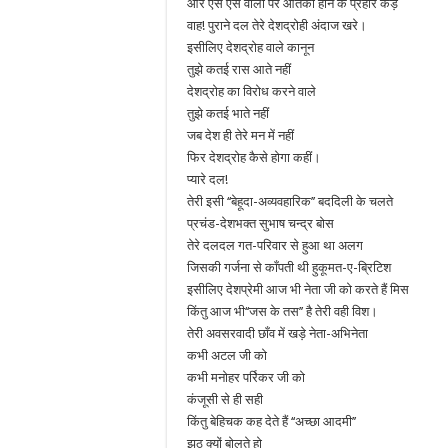
आर एस एस वालों पर आतंकी होने के प्रहार कड़े
वाह! पुराने दल तेरे देशद्रोही अंदाज खरे।
इसीलिए देशद्रोह वाले कानून
तुझे कतई रास आते नहीं
देशद्रोह का विरोध करने वाले
तुझे कतई भाते नहीं
जब देश ही तेरे मन में नहीं
फिर देशद्रोह कैसे होगा कहीं।
प्यारे दल!
तेरी इसी ‘‘बेहूदा-अव्यवहारिक’’ बददिली के चलते
प्रचंड-देशभक्त सुभाष चन्द्र बोस
तेरे दलदल गत-परिवार से हुआ था अलग
जिसकी गर्जना से काँपती थी हुकूमत-ए-ब्रिटिश
इसीलिए देशप्रेमी आज भी नेता जी को करते हैं मिस
किंतु आज भी‘‘जस के तस’’ है तेरी वही विश।
तेरी अवसरवादी छाँव में खड़े नेता-अभिनेता
कभी अटल जी को
कभी मनोहर पर्रिकर जी को
कंजूसी से ही सही
किंतु बेहिचक कह देते हैं ‘‘अच्छा आदमी’’
झूठ क्यों बोलते हो