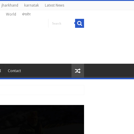
jharkhand
karnatak
Latest News
World
बंगलोर
I
Contact