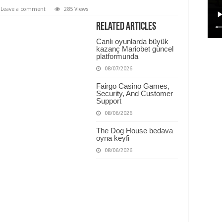
Leave a comment
285 Views
Related Articles
Canlı oyunlarda büyük
kazanç Mariobet güncel
platformunda
08/07/2026
Fairgo Casino Games,
Security, And Customer
Support
08/06/2026
The Dog House bedava
oyna keyfi
08/06/2026