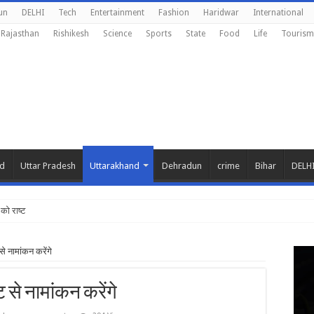
un
DELHI
Tech
Entertainment
Fashion
Haridwar
International
Rajasthan
Rishikesh
Science
Sports
State
Food
Life
Tourism
nd
Uttar Pradesh
Uttarakhand
Dehradun
crime
Bihar
DELH
ो राष्ट्रीय शिक्षा
से नामांकन करेंगे
ट से नामांकन करेंगे