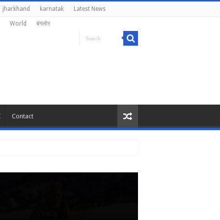
jharkhand
karnatak
Latest News
World
बंगलोर
I
Contact