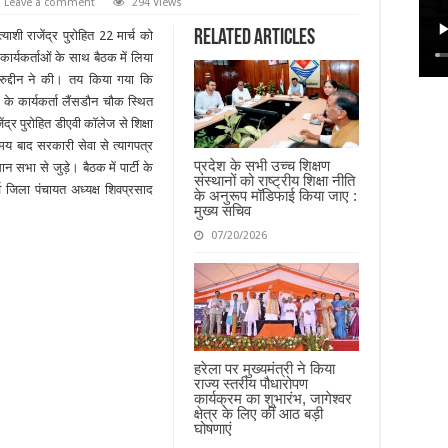
Leave a comment
294 Views
Related Articles
्याशी राजेंद्र पुरोहित 22 मार्च को
कार्यकर्ताओं के साथ बैठक में लिया
रुद्दीन ने की। तय किया गया कि
ों के कार्यकर्ता लैंसडौन चौक स्थित
द्र पुरोहित डीएवी कॉलेज से शिक्षा
मय बाद सरकारी सेवा से त्यागपत्र
प्रदेश के सभी उच्च शिक्षण
सभा से जुड़े। बैठक में पार्टी के
संस्थानों को राष्ट्रीय शिक्षा नीति
र्व जिला पंचायत अध्यक्ष शिवप्रसाद
के अनुरूप मॉडिफाई किया जाए :
मुख्य सचिव
07/20/2026
हरेला पर मुख्यमंत्री ने किया
राज्य स्तरीय पौधारोपण
कार्यक्रम का शुभारंभ, जागेश्वर
क्षेत्र के लिए कीं आठ बड़ी
घोषणाएं