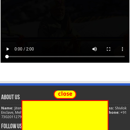
close
About Us
Name:
Jitendra Singh
Organization:
The National News
Address:
Shivlok
Enclave, Mehuwala Mafi, Dehradun, Uttarakhand, 248001, India
Phone:
+91
7302011279
Email:
thenationalnews.india@gmail.com
FOLLOW US