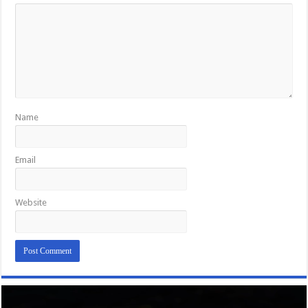
Name
Email
Website