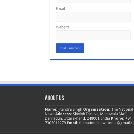
Email
Website
About Us
Name:
Jitendra Singh
Organization:
The National
News
Address:
Shivlok Enclave, Mehuwala Mafi,
Dehradun, Uttarakhand, 248001, India
Phone:
+91
7302011279
Email:
thenationalnews.india@gmail.