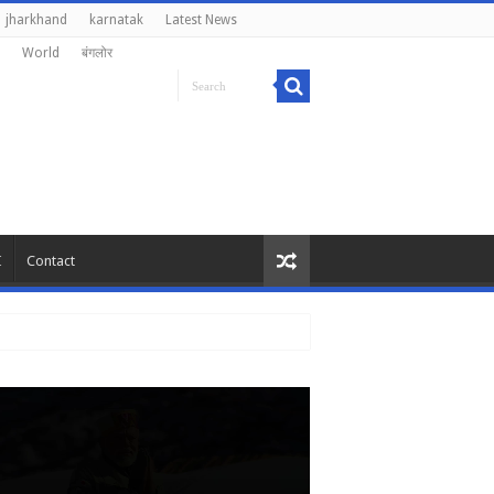
jharkhand
karnatak
Latest News
World
बंगलोर
I
Contact