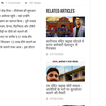
1 Comment
741 Views
Related Articles
ॉर्ड तोड़ दिया। दीपोत्सव की शुरुआत
योध्या पहुंचे। जहां उन्होंने
क्ष्मण का स्वागत किया। पूरी भव्यता
नाम, केन्या, त्रिनिदाद और टोबैगो
ैड़ी पर दीपों को जलाने की
 32 घाट पर करीब 9.51 लाख दीप
बदरीनाथ मंदिर चढ़ावा घोटाले में
 में मिलाकर 12 लाख दीये जलाने का
फरार कर्मचारी देहरादून से
लोगों के सामने नजर आया। इस दौरान
गिरफ्तार
07/13/2026
राम मंदिर चढ़ावा चोरी मामला :
आरोपियों के घरों पर बुलडोजर
चलाने की तैयारी
07/02/2026