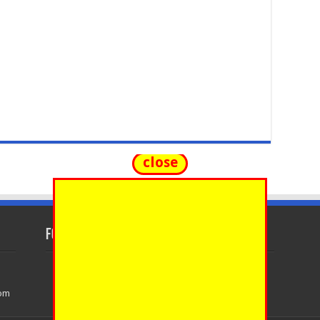
close
FOLLOW US
com