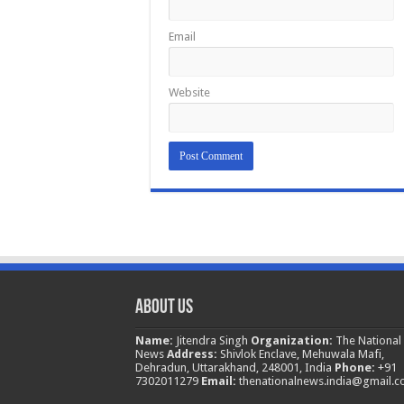
Email
Website
About Us
Name:
Jitendra Singh
Organization:
The National
News
Address:
Shivlok Enclave, Mehuwala Mafi,
Dehradun, Uttarakhand, 248001, India
Phone:
+91
7302011279
Email:
thenationalnews.india@gmail.