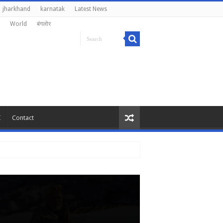
jharkhand
karnatak
Latest News
World
बंगलोर
I
Contact