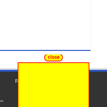
close
FOLLOW US
com