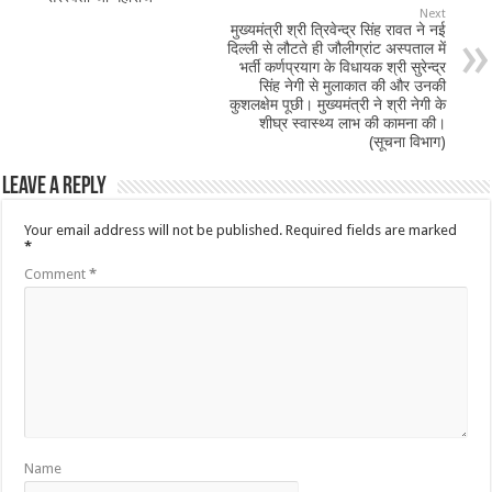
Next
द्धा
मुख्यमंत्री श्री त्रिवेन्द्र सिंह रावत ने नई
न्त
दिल्ली से लौटते ही जौलीग्रांट अस्पताल में
भर्ती कर्णप्रयाग के विधायक श्री सुरेन्द्र
-
सिंह नेगी से मुलाकात की और उनकी
स्वा
कुशलक्षेम पूछी। मुख्यमंत्री ने श्री नेगी के
शीघ्र स्वास्थ्य लाभ की कामना की।
मी 
(सूचना विभाग)
चि
दा
Leave a Reply
न
न्द 
Your email address will not be published.
Required fields are marked
*
स
Comment
*
र
स्व
ती 
जी 
म
हा
रा
ज
Name