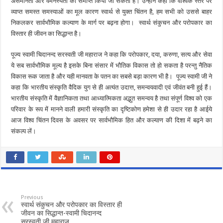
असमानता और वैमनस्यता को समाप्त किया जा सकता हैं। उन्होंने कहा कि वैश्विक स्तर पर
च
व्याप्त समस्त समस्याओं का मूल कारण स्वार्थ से युक्त चिंतन है, हम सभी को उससे बाहर
न 
निकलकर सार्वभौमिक कल्याण के मार्ग पर बढ़ना होगा। स्वार्थ संकुचन और परोपकार का
औ
विस्तार ही जीवन का सिद्धान्त है।
र 
प
पूज्य स्वामी चिदानन्द सरस्वती जी महाराज ने कहा कि परोपकार, दया, करुणा, सत्य और सेवा
रो
ये सब सार्वभौमिक मूल्य है इसके बिना संसार में भौतिक विकास तो हो सकता है परन्तु नैतिक
प
विकास रूक जाता है और यही मानवता के पतन का सबसे बड़ा कारण भी है। पूज्य स्वामी जी ने
कहा कि भारतीय संस्कृति वैदिक युग से ही अत्यंत उदात्त, समन्वयवादी एवं जीवंत बनी हुई हैं।
का
भारतीय संस्कृति में वैज्ञानिकता तथा आध्यात्मिकता अद्भुत समन्वय है तथा संपूर्ण विश्व को एक
र 
परिवार के रूप में मानने वाली हमारी संस्कृति का दृष्टिकोण हमेशा से ही उदार रहा है आईये
का 
आज विश्व चिंतन दिवस के अवसर पर सार्वभौमिक हित और कल्याण की दिशा में बढ़ने का
वि
संकल्प लें।
स्ता
र 
ही 
जी
व
न 
Previous
स्वार्थ संकुचन और परोपकार का विस्तार ही
का 
जीवन का सिद्धान्त-स्वामी चिदानन्द
सि
सरस्वती जी महाराज