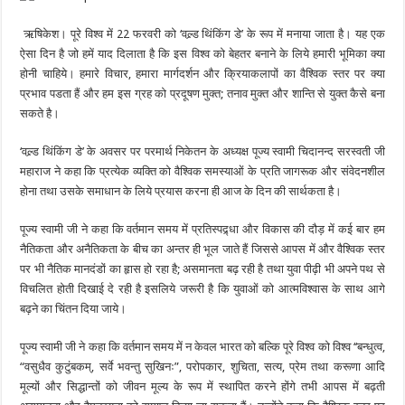
धै
व 
ऋषिकेश। पूरे विश्व में 22 फरवरी को ‘वल्र्ड थिंकिंग डे’ के रूप में मनाया जाता है। यह एक
कु
ऐसा दिन है जो हमें याद दिलाता है कि इस विश्व को बेहतर बनाने के लिये हमारी भूमिका क्या
टु
होनी चाहिये। हमारे विचार, हमारा मार्गदर्शन और क्रियाकलापों का वैश्विक स्तर पर क्या
म्ब
प्रभाव पडता हैं और हम इस ग्रह को प्रदूषण मुक्त; तनाव मुक्त और शान्ति से युक्त कैसे बना
क
सकते है।
म् 
‘वल्र्ड थिंकिंग डे’ के अवसर पर परमार्थ निकेतन के अध्यक्ष पूज्य स्वामी चिदानन्द सरस्वती जी
ब
महाराज ने कहा कि प्रत्येक व्यक्ति को वैश्विक समस्याओं के प्रति जागरूक और संवेदनशील
ने 
होना तथा उसके समाधान के लिये प्रयास करना ही आज के दिन की सार्थकता है।
वि
श्व 
पूज्य स्वामी जी ने कहा कि वर्तमान समय में प्रतिस्पद्र्धा और विकास की दौड़ में कई बार हम
चिं
नैतिकता और अनैतिकता के बीच का अन्तर ही भूल जाते हैं जिससे आपस में और वैश्विक स्तर
त
पर भी नैतिक मानदंडों का हृास हो रहा है; असमानता बढ़ रही है तथा युवा पीढ़ी भी अपने पथ से
न
विचलित होती दिखाई दे रही है इसलिये जरूरी है कि युवाओं को आत्मविश्वास के साथ आगे
बढ़ने का चिंतन दिया जाये।
स्वा
पूज्य स्वामी जी ने कहा कि वर्तमान समय में न केवल भारत को बल्कि पूरे विश्व को विश्व ‘‘बन्धुत्व,
र्थ 
“वसुधैव कुटुंबकम्, सर्वे भवन्तु सुखिनः”, परोपकार, शुचिता, सत्य, प्रेम तथा करूणा आदि
सं
मूल्यों और सिद्धान्तों को जीवन मूल्य के रूप में स्थापित करने होंगे तभी आपस में बढ़ती
कु