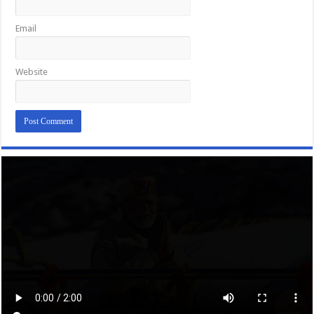
2
2 
Email
फ
र
व
Website
री
, 
ऋ
षि
के
श
।
पू
रे 
वि
श्व 
में 
2
2 