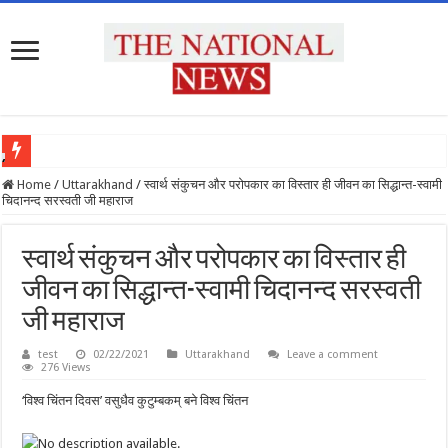
‘
प्रदेश के सभी उच्च शिक्षण संस्थानों को राष्ट्रीय शिक्षा नीति के अनुरूप मॉडिफाई किया जाए : मुख्य 
वि
Home
/
Uttarakhand
/
स्वार्थ संकुचन और परोपकार का विस्तार ही जीवन का सिद्धान्त-स्वामी
चिदानन्द सरस्वती जी महाराज
श्व 
चिं
स्वार्थ संकुचन और परोपकार का विस्तार ही
त
न 
जीवन का सिद्धान्त-स्वामी चिदानन्द सरस्वती
दि
जी महाराज
व
स
test
02/22/2021
Uttarakhand
Leave a comment
276 Views
’ 
व
‘विश्व चिंतन दिवस’ वसुधैव कुटुम्बकम् बने विश्व चिंतन
सु