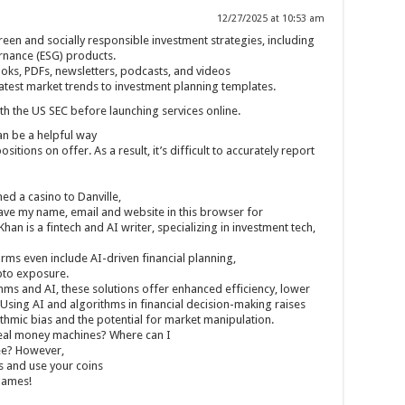
12/27/2025 at 10:53 am
reen and socially responsible investment strategies, including
rnance (ESG) products.
oks, PDFs, newsletters, podcasts, and videos
latest market trends to investment planning templates.
th the US SEC before launching services online.
an be a helpful way
itions on offer. As a result, it’s difficult to accurately report
d a casino to Danville,
 Save my name, email and website in this browser for
han is a fintech and AI writer, specializing in investment tech,
rms even include AI-driven financial planning,
ypto exposure.
ms and AI, these solutions offer enhanced efficiency, lower
. Using AI and algorithms in financial decision-making raises
ithmic bias and the potential for market manipulation.
 real money machines? Where can I
ee? However,
ns and use your coins
 games!