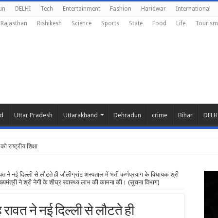
un
DELHI
Tech
Entertainment
Fashion
Haridwar
International
Rajasthan
Rishikesh
Science
Sports
State
Food
Life
Tourism
nd
Uttar Pradesh
Uttarakhand
Dehradun
crime
Bihar
DELH
 को राष्ट्रीय शिक्षा नीति के अनुरूप मॉडिफ
ह रावत ने नई दिल्ली से लौटते ही जौलीग्रांट अस्पताल में भर्ती कर्णप्रयाग के विधायक श्री
ख्यमंत्री ने श्री नेगी के शीघ्र स्वास्थ्य लाभ की कामना की। (सूचना विभाग)
िंह रावत ने नई दिल्ली से लौटते ही