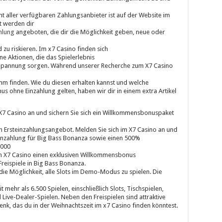
cht aller verfügbaren Zahlungsanbieter ist auf der Website im
t werden dir
hlung
angeboten, die dir die Möglichkeit geben, neue oder
 zu riskieren. Im x7 Casino finden sich
e Aktionen, die das Spielerlebnis
e Spannung sorgen. Während unserer Recherche zum X7 Casino
amm finden. Wie du diesen erhalten kannst und welche
 ohne Einzahlung gelten, haben wir dir in einem extra Artikel
 X7 Casino an und sichern Sie sich ein Willkommensbonuspaket
n Ersteinzahlungsangebot. Melden Sie sich im X7 Casino an und
Einzahlung für Big Bass Bonanza sowie einen 500%
.000
im X7 Casino einen exklusiven Willkommensbonus
reispiele in Big Bass Bonanza.
 die Möglichkeit, alle Slots im Demo-Modus zu spielen. Die
mehr als 6.500 Spielen, einschließlich Slots, Tischspielen,
Live-Dealer-Spielen. Neben den Freispielen sind attraktive
nk, das du in der Weihnachtszeit im x7 Casino finden könntest.