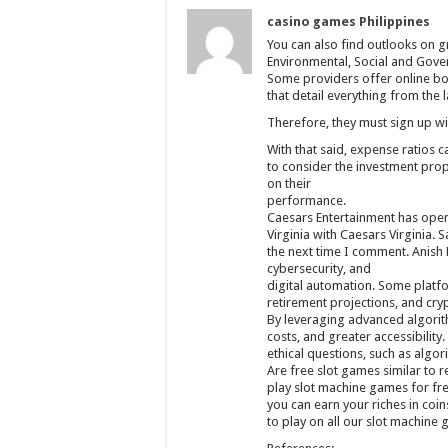
casino games Philippines
You can also find outlooks on g
Environmental, Social and Gove
Some providers offer online bo
that detail everything from the 
Therefore, they must sign up wi
With that said, expense ratios c
to consider the investment propos
on their
performance.
Caesars Entertainment has opene
Virginia with Caesars Virginia.
the next time I comment. Anish K
cybersecurity, and
digital automation. Some platfo
retirement projections, and cr
By leveraging advanced algorith
costs, and greater accessibility
ethical questions, such as algor
Are free slot games similar to
play slot machine games for fr
you can earn your riches in coi
to play on all our slot machine