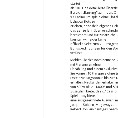
startet
ab 10€. Eine detaillierte Übersi
Bereich „Banking“ zu finden. Of
x7
Casino Freispiele ohne Einza
beliebte Slots zu
erleben, ohne dein eigenes Geld
das ganze Jahr über verschieden
bereichern und für zusätzlich
konnten wir leider keine
offizielle Seite zum VIP-Progr
Bonusbedingungen für den Bonus
verfasst.
Melden Sie sich noch heute bei
mit Freispielen ohne
Einzahlung und einem exklusive
Sie können 10 Freispiele ohne 
Ersteinzahlungsbonus bis zu €1
erhalten. Neukunden erhalten 
von 500% bis zu 1.000€ und 50 F
Zusätzlich bietet das x7 Casino
Spiellobby bietet
eine ausgezeichnete Auswahl mit 
Jackpot-Spielen, Megaways und 
Reload Boni ein häufiges Gesche