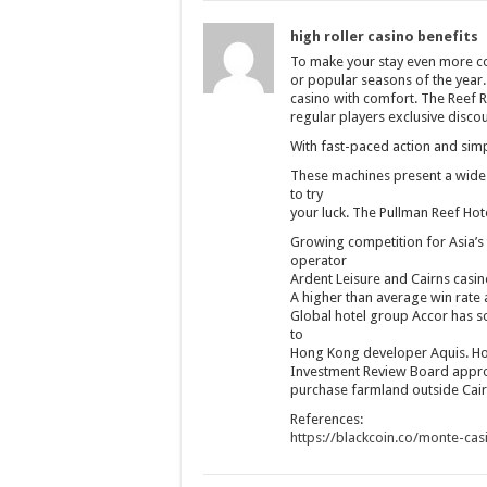
high roller casino benefits
To make your stay even more con
or popular seasons of the year. P
casino with comfort. The Reef Re
regular players exclusive disco
With fast-paced action and simp
These machines present a wide r
to try
your luck. The Pullman Reef Ho
Growing competition for Asia’s 
operator
Ardent Leisure and Cairns casi
A higher than average win rate
Global hotel group Accor has sol
to
Hong Kong developer Aquis. Hon
Investment Review Board appro
purchase farmland outside Cairns
References:
https://blackcoin.co/monte-cas