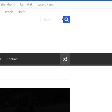
jharkhand
karnatak
Latest News
World
बंगलोर
I
Contact