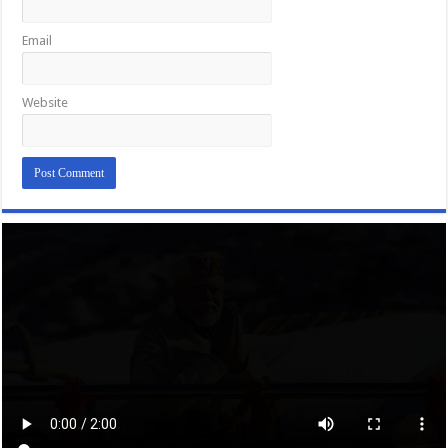
Email
Website