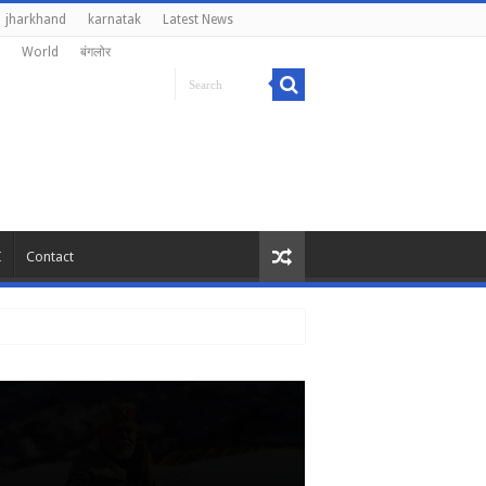
jharkhand
karnatak
Latest News
World
बंगलोर
I
Contact