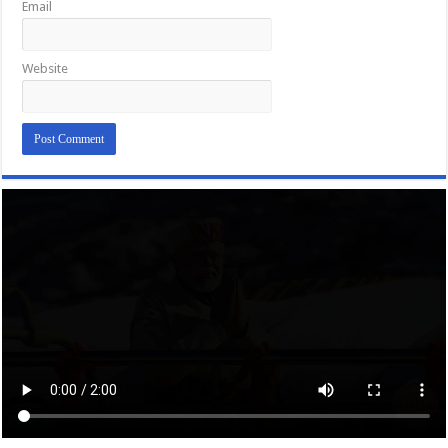
Email
Website