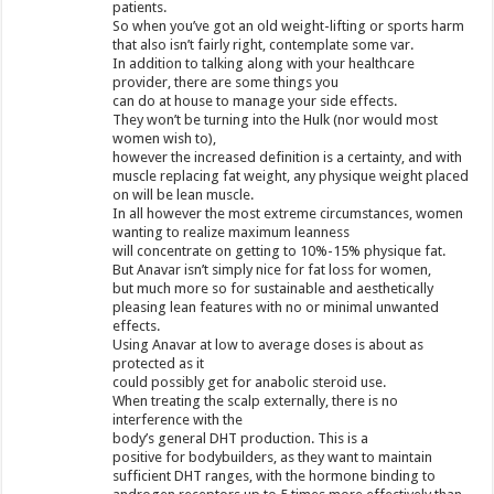
patients.
So when you’ve got an old weight-lifting or sports harm
that also isn’t fairly right, contemplate some var.
In addition to talking along with your healthcare
provider, there are some things you
can do at house to manage your side effects.
They won’t be turning into the Hulk (nor would most
women wish to),
however the increased definition is a certainty, and with
muscle replacing fat weight, any physique weight placed
on will be lean muscle.
In all however the most extreme circumstances, women
wanting to realize maximum leanness
will concentrate on getting to 10%-15% physique fat.
But Anavar isn’t simply nice for fat loss for women,
but much more so for sustainable and aesthetically
pleasing lean features with no or minimal unwanted
effects.
Using Anavar at low to average doses is about as
protected as it
could possibly get for anabolic steroid use.
When treating the scalp externally, there is no
interference with the
body’s general DHT production. This is a
positive for bodybuilders, as they want to maintain
sufficient DHT ranges, with the hormone binding to