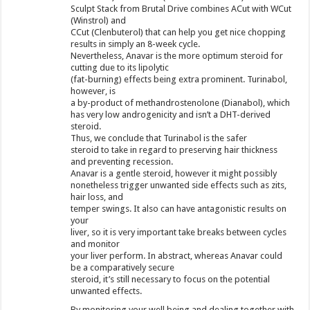
Sculpt Stack from Brutal Drive combines ACut with WCut
(Winstrol) and
CCut (Clenbuterol) that can help you get nice chopping
results in simply an 8-week cycle.
Nevertheless, Anavar is the more optimum steroid for
cutting due to its lipolytic
(fat-burning) effects being extra prominent. Turinabol,
however, is
a by-product of methandrostenolone (Dianabol), which
has very low androgenicity and isn’t a DHT-derived
steroid.
Thus, we conclude that Turinabol is the safer
steroid to take in regard to preserving hair thickness
and preventing recession.
Anavar is a gentle steroid, however it might possibly
nonetheless trigger unwanted side effects such as zits,
hair loss, and
temper swings. It also can have antagonistic results on
your
liver, so it is very important take breaks between cycles
and monitor
your liver perform. In abstract, whereas Anavar could
be a comparatively secure
steroid, it’s still necessary to focus on the potential
unwanted effects.
By monitoring your well being and dealing together with