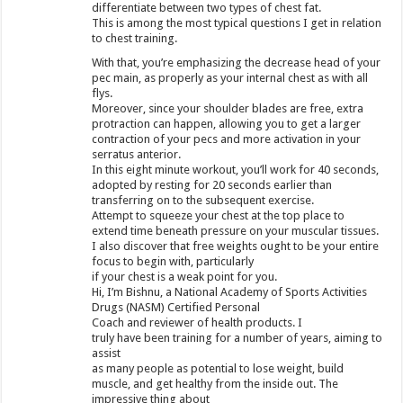
differentiate between two types of chest fat.
This is among the most typical questions I get in relation
to chest training.
With that, you’re emphasizing the decrease head of your
pec main, as properly as your internal chest as with all
flys.
Moreover, since your shoulder blades are free, extra
protraction can happen, allowing you to get a larger
contraction of your pecs and more activation in your
serratus anterior.
In this eight minute workout, you’ll work for 40 seconds,
adopted by resting for 20 seconds earlier than
transferring on to the subsequent exercise.
Attempt to squeeze your chest at the top place to
extend time beneath pressure on your muscular tissues.
I also discover that free weights ought to be your entire
focus to begin with, particularly
if your chest is a weak point for you.
Hi, I’m Bishnu, a National Academy of Sports Activities
Drugs (NASM) Certified Personal
Coach and reviewer of health products. I
truly have been training for a number of years, aiming to
assist
as many people as potential to lose weight, build
muscle, and get healthy from the inside out. The
impressive thing about