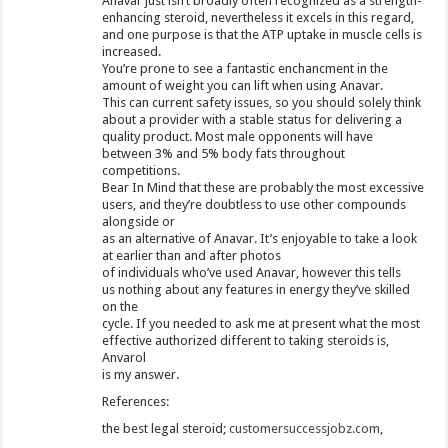
Anavar just isn’t broadly often recognized as a strength-
enhancing steroid, nevertheless it excels in this regard,
and one purpose is that the ATP uptake in muscle cells is
increased.
You’re prone to see a fantastic enchancment in the
amount of weight you can lift when using Anavar.
This can current safety issues, so you should solely think
about a provider with a stable status for delivering a
quality product. Most male opponents will have
between 3% and 5% body fats throughout
competitions.
Bear In Mind that these are probably the most excessive
users, and they’re doubtless to use other compounds
alongside or
as an alternative of Anavar. It’s enjoyable to take a look
at earlier than and after photos
of individuals who’ve used Anavar, however this tells
us nothing about any features in energy they’ve skilled
on the
cycle. If you needed to ask me at present what the most
effective authorized different to taking steroids is,
Anvarol
is my answer.
References:
the best legal steroid;
customersuccessjobz.com
,