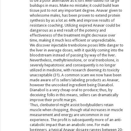
to be a poor alternative as it isn’t well-suited for large
buildups in mass. Make no mistake; it could build lean
tissue just to not any important degree. Anavar given to
wholesome males, has been proven to extend protein
synthesis by as a lot as 44% and improve results of
resistance coaching. Utilizing expired Anavar could be
dangerous as a end result of the potency and
effectiveness of the treatment might decrease over
time, making it much less efficient or unpredictable.
We discover injectable trenbolone poses little danger to
the liver in average doses, with it quickly coming into the
bloodstream instead of passing by way of the liver.
Nevertheless, methyltrienolone, or oral trenbolone, is
severely hepatotoxic and consequently is no longer
utilized in medicine, with research deeming its toxicity
unacceptable (31). A common scam we now have been
made aware of is sellers labeling products as Anavar,
however the uncooked ingredient being Dianabol.
Dianabol is a very cheap oral to produce; thus, by
deceiving folks in this means, sellers can dramatically
improve their profit margin.
Thus, clenbuterol might assist bodybuilders retain
muscle when chopping, though vital increases in muscle
measurement and energy are uncommon in our
experience. The profit is subsequently more of an anti-
catabolic impact than an anabolic one. For male
beginners, a typical Anavar dosage ranges between 20-