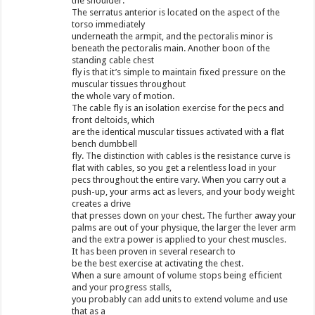
the shoulder.
The serratus anterior is located on the aspect of the
torso immediately
underneath the armpit, and the pectoralis minor is
beneath the pectoralis main. Another boon of the
standing cable chest
fly is that it’s simple to maintain fixed pressure on the
muscular tissues throughout
the whole vary of motion.
The cable fly is an isolation exercise for the pecs and
front deltoids, which
are the identical muscular tissues activated with a flat
bench dumbbell
fly. The distinction with cables is the resistance curve is
flat with cables, so you get a relentless load in your
pecs throughout the entire vary. When you carry out a
push-up, your arms act as levers, and your body weight
creates a drive
that presses down on your chest. The further away your
palms are out of your physique, the larger the lever arm
and the extra power is applied to your chest muscles.
It has been proven in several research to
be the best exercise at activating the chest.
When a sure amount of volume stops being efficient
and your progress stalls,
you probably can add units to extend volume and use
that as a