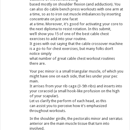
based mostly on shoulder flexion (and adduction). You
can also do cable bench press workouts with one arm at
a time, so as to iron out muscle imbalances by inserting
concentrate on just one facet
at a time. Moreover, it’s good for activating your core to
the next diploma to resist rotation. In this submit,
we’ll show you 15 of one of the best cable chest
exercises to add into your routine.
It goes with out saying that the cable crossover machine
is a go-to for chest exercises, but many folks don’t
notice simply
what number of great cable chest workout routines
there are.
Your pec minor is a small triangular muscle, of which you
might have one on each side, that lies under your pec
main.
It arrises from your rib cage (3-5th ribs) and inserts into
your coracoid (a small hook-like profusion on the high
of your scapular).
Let us clarify the perform of each head, as this
can assist you to perceive how it’s emphasized
throughout workouts.
In the shoulder girdle, the pectoralis minor and serratus
anterior are the main muscle tissue that turn into
involved.