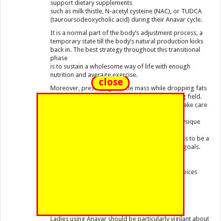
support dietary supplements
such as milk thistle, N-acetyl cysteine (NAC), or TUDCA
(tauroursodeoxycholic acid) during their Anavar cycle.
It is a normal part of the body’s adjustment process, a
temporary state till the body’s natural production kicks
back in. The best strategy throughout this transitional
phase
is to sustain a wholesome way of life with enough
nutrition and average exercise.
close
Moreover, preserving muscle mass while dropping fats
is a problem for a lot of within the bodybuilding field.
This is where Oxandrolone shines – it helps to take care
of hard-earned
muscles while supporting in shedding extra physique
fats to attain an outlined and
chiseled appearance. Thus, Oxandrolone proves to be a
priceless participant in achieving bodybuilding goals.
In abstract, there are a number of options and
complementary dietary supplements
to assume about if you’re on the lookout for choices
beyond Anavar.
These can manifest as changes in menstrual
cycles, elevated body hair progress, and other
virilization symptoms.
Ladies using Anavar should be particularly vigilant about