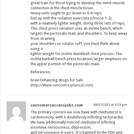
great train for those trying to develop the mind-muscle
connection in the chest muscle tissue.
Heavy units ought to go down to 6-8 reps.
End up with the isolation exercises (choose 1-2)
with a relatively lighter weight, doing three sets of reps.
This chest press variation uses an incline bench, which
targets the pectoralis main and shoulders. To keep away
from straining
your shoulders or rotator cuff, you must think about
using a
lighter weight for incline dumbbell chest presses. The
incline barbell bench press locations larger emphasis on
the upper portion of the pectoralis main.
References:
brain Enhancing drugs for Sale
(
http://Www.rencontresplancul.com
)
customersuccessjobz.com
04/07/2025 at 6:53 pm
The primary concern we now have with clenbuterol is
cardiotoxicity, with it doubtlessly inflicting tachycardia.
We have additionally noticed clenbuterol inflicting
insomnia, nervousness, depression,
and nervousness in users. It is banned by the FDA and