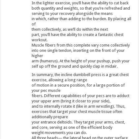
In the lighter exercise, you’ll have the ability to cut back
both quantity and weights, so that you’re refreshed and
serving to your recovery alongside the means
in which, rather than adding to the burden. By placing all
of
them collectively, as we’ll do within the next
part, you’ll have the ability to create a fantastic chest
workout.
Muscle fibers from this complete vary come collectively
into one single tendon, inserting on the front of your
higher
arm (humerus). At the height of your pushup, push your
self up off the ground and quickly clap in midair.
In summary, the incline dumbbell press is a great chest
exercise, allowing a long range
of motion in a secure position, for a large portion of
your pec muscle
fibers. Different capabilities of your pecs are to adduct
your upper arm (bring it closer to your side),
and to internally rotate it (like in arm wrestling). Thus,
exercises that target your chest muscle tissue often
additionally prepare
your entrance deltoids. They target your arms, chest,
and core, serving as one of the efficient body
weight movements you can do.
All three heads— the lateral head on the outer surface,