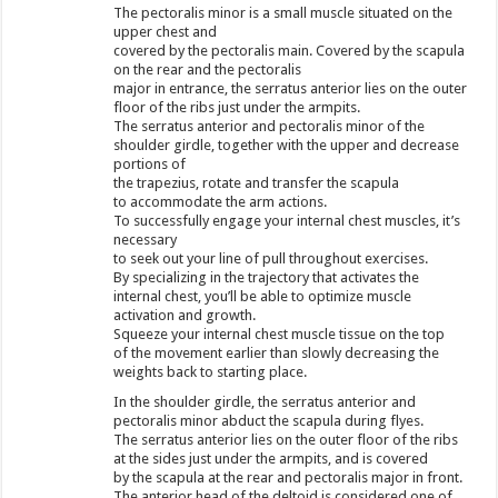
The pectoralis minor is a small muscle situated on the
upper chest and
covered by the pectoralis main. Covered by the scapula
on the rear and the pectoralis
major in entrance, the serratus anterior lies on the outer
floor of the ribs just under the armpits.
The serratus anterior and pectoralis minor of the
shoulder girdle, together with the upper and decrease
portions of
the trapezius, rotate and transfer the scapula
to accommodate the arm actions.
To successfully engage your internal chest muscles, it’s
necessary
to seek out your line of pull throughout exercises.
By specializing in the trajectory that activates the
internal chest, you’ll be able to optimize muscle
activation and growth.
Squeeze your internal chest muscle tissue on the top
of the movement earlier than slowly decreasing the
weights back to starting place.
In the shoulder girdle, the serratus anterior and
pectoralis minor abduct the scapula during flyes.
The serratus anterior lies on the outer floor of the ribs
at the sides just under the armpits, and is covered
by the scapula at the rear and pectoralis major in front.
The anterior head of the deltoid is considered one of