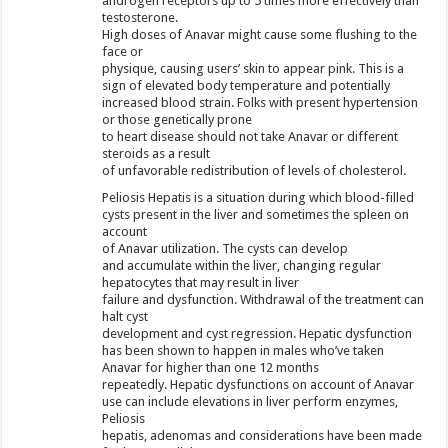
androgen receptors up to 5 times more effectively than
testosterone.
High doses of Anavar might cause some flushing to the
face or
physique, causing users’ skin to appear pink. This is a
sign of elevated body temperature and potentially
increased blood strain. Folks with present hypertension
or those genetically prone
to heart disease should not take Anavar or different
steroids as a result
of unfavorable redistribution of levels of cholesterol.
Peliosis Hepatis is a situation during which blood-filled
cysts present in the liver and sometimes the spleen on
account
of Anavar utilization. The cysts can develop
and accumulate within the liver, changing regular
hepatocytes that may result in liver
failure and dysfunction. Withdrawal of the treatment can
halt cyst
development and cyst regression. Hepatic dysfunction
has been shown to happen in males who’ve taken
Anavar for higher than one 12 months
repeatedly. Hepatic dysfunctions on account of Anavar
use can include elevations in liver perform enzymes,
Peliosis
hepatis, adenomas and considerations have been made