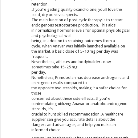
retention.
If you’re getting quality oxandrolone, you’ll love the
solid, dry positive aspects.
The main function of post-cycle therapy is to restart
endogenous testosterone production. This aids
in normalizing hormone levels for optimal physiological
and psychological well
being, in addition to retaining outcomes from a
cycle. When Anavar was initially launched available on
the market, a basic dose of 5–10 mg per day was
frequent.
Nevertheless, athletes and bodybuilders now
sometimes take 15–25 mg
per day.
Nonetheless, Primobolan has decrease androgenic and
estrogenic results compared to
the opposite two steroids, making it a safer choice for
those
concerned about these side effects. If you’re
contemplating utilizing Anavar or anabolic androgenic
steroids, it’s
crucial to hunt skilled recommendation. A healthcare
supplier can give you accurate details about the
dangers and advantages, and help you make an
informed choice.