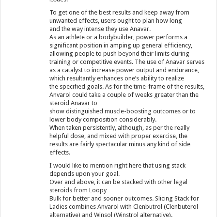
To get one of the best results and keep away from
unwanted effects, users ought to plan how long
and the way intense they use Anavar.
As an athlete or a bodybuilder, power performs a
significant position in amping up general efficiency,
allowing people to push beyond their limits during
training or competitive events. The use of Anavar serves
as a catalyst to increase power output and endurance,
which resultantly enhances one’s ability to realize
the specified goals. As for the time-frame of the results,
Anvarol could take a couple of weeks greater than the
steroid Anavar to
show distinguished muscle-boosting outcomes or to
lower body composition considerably.
When taken persistently, although, as per the really
helpful dose, and mixed with proper exercise, the
results are fairly spectacular minus any kind of side
effects.
I would like to mention right here that using stack
depends upon your goal.
Over and above, it can be stacked with other legal
steroids from Loopy
Bulk for better and sooner outcomes. Slicing Stack for
Ladies combines Anvarol with Clenbutrol (Clenbuterol
alternative) and Winsol (Winstrol alternative).