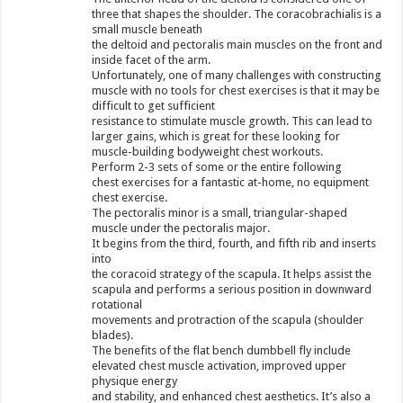
three that shapes the shoulder. The coracobrachialis is a
small muscle beneath
the deltoid and pectoralis main muscles on the front and
inside facet of the arm.
Unfortunately, one of many challenges with constructing
muscle with no tools for chest exercises is that it may be
difficult to get sufficient
resistance to stimulate muscle growth. This can lead to
larger gains, which is great for these looking for
muscle-building bodyweight chest workouts.
Perform 2-3 sets of some or the entire following
chest exercises for a fantastic at-home, no equipment
chest exercise.
The pectoralis minor is a small, triangular-shaped
muscle under the pectoralis major.
It begins from the third, fourth, and fifth rib and inserts
into
the coracoid strategy of the scapula. It helps assist the
scapula and performs a serious position in downward
rotational
movements and protraction of the scapula (shoulder
blades).
The benefits of the flat bench dumbbell fly include
elevated chest muscle activation, improved upper
physique energy
and stability, and enhanced chest aesthetics. It’s also a