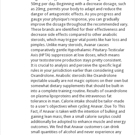
50mg per day. Beginning with a decrease dosage, such
as 20mg, permits your body to adapt and reduce the
danger of antagonistic effects. As you progress and
gauge your physique’s response, you can gradually
improve the dosage throughout the recommended vary.
These brands are identified for their effectiveness and
decrease side effects compared to other anabolic
steroids, which may trigger vital points like hair loss and
pimples. Unlike many steroids, Avanar causes
comparatively gentle Hypothalamic-Pituitary-Testicular
Axis (HPTA) suppression at low doses, which means
your testosterone production stays pretty consistent.
It is crucial to analysis and perceive the specific legal
rules in your jurisdiction earlier than considering using
Oxandrolone. Anabolic steroids like Oxandrolone
injectable usually are not magic options on their own but
somewhat dietary supplements that should be built-in
into a complete training routine. Results of oxandrolone
on plasma lipoproteins and the intravenous fat
tolerance in man. Calorie intake should be tailor-made
to a user’s objectives when cycling Anavar. Due To This
Fact, if Anavar is taken with the intention of bulking and
gaining lean mass, then a small calorie surplus could
additionally be adopted to enhance muscle and energy
outcomes. We find that Anavar customers can drink
small quantities of alcohol and never experience any