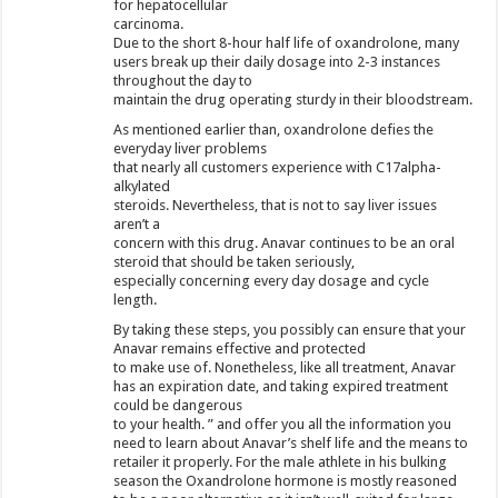
for hepatocellular
carcinoma.
Due to the short 8-hour half life of oxandrolone, many
users break up their daily dosage into 2-3 instances
throughout the day to
maintain the drug operating sturdy in their bloodstream.
As mentioned earlier than, oxandrolone defies the
everyday liver problems
that nearly all customers experience with C17alpha-
alkylated
steroids. Nevertheless, that is not to say liver issues
aren’t a
concern with this drug. Anavar continues to be an oral
steroid that should be taken seriously,
especially concerning every day dosage and cycle
length.
By taking these steps, you possibly can ensure that your
Anavar remains effective and protected
to make use of. Nonetheless, like all treatment, Anavar
has an expiration date, and taking expired treatment
could be dangerous
to your health. ” and offer you all the information you
need to learn about Anavar’s shelf life and the means to
retailer it properly. For the male athlete in his bulking
season the Oxandrolone hormone is mostly reasoned