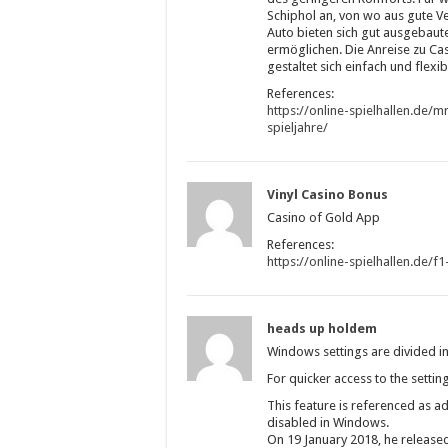
Schiphol an, von wo aus gute 
Auto bieten sich gut ausgebau
ermöglichen. Die Anreise zu Ca
gestaltet sich einfach und flexib
References:
https://online-spielhallen.de/
spieljahre/
Vinyl Casino Bonus
Casino of Gold App
References:
https://online-spielhallen.de/
heads up holdem
Windows settings are divided in
For quicker access to the settin
This feature is referenced as ad
disabled in Windows.
On 19 January 2018, he released 