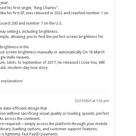
 year.
ed his first single, “King Charles”.
 like his first EP, was released in 2022 and reached number 1 on
llboard 200 and number 7 on the U.S.
play settings, including brightness.
ple, allowing you to find the perfect screen brightness for
brightness in the
djust screen brightness manually or automatically On 18 March
gle Hello Heaven,
um, Idols. In September of 2017, he released I Love You, Will
ark, modern-day love story.
s-explanation/
12/27/2025 at 1:53 pm
e data-efficient design that
 without sacrificing visual quality or loading speeds, perfect
s across the continent.
are required—simply access the platform through your mobile
library, banking options, and customer support features.
 is lightning-fast PayID payments