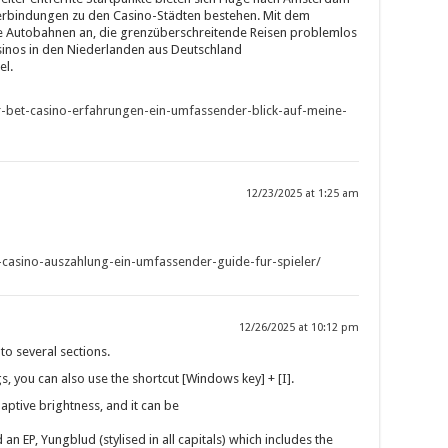
Verbindungen zu den Casino-Städten bestehen. Mit dem
te Autobahnen an, die grenzüberschreitende Reisen problemlos
sinos in den Niederlanden aus Deutschland
el.
mr-bet-casino-erfahrungen-ein-umfassender-blick-auf-meine-
12/23/2025 at 1:25 am
f1-casino-auszahlung-ein-umfassender-guide-fur-spieler/
12/26/2025 at 10:12 pm
to several sections.
gs, you can also use the shortcut [Windows key] + [I].
aptive brightness, and it can be
an EP, Yungblud (stylised in all capitals) which includes the