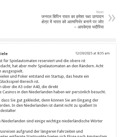
Next
जनरल बिपिन रावत का हमेशा रक्षा उत्पादन
क्षेत्र में भारत को आत्मनिर्भर बनाने पर जोर
– आरकेएस भदौरिया
iele
12/20/2025 at 8:35 am
ist für Spielautomaten reserviert und die obere ist
gedacht, hat aber mehr Spielautomaten an den Rändern. Acht
ausgespielt.
elen und Poker entstand ein Startup, das heute ein
ücksspiel-Bereich ist.
 über die A3 oder A40, die direkt
ge Casinos in den Niederlanden haben wir persönlich besucht.
, dass Sie gut gekleidet, denn können Sie am Eingang der
den. In den Niederlanden ist damit nicht zu spaßen! In
ndestalter
 Niederlanden sind einige wichtige niederländische Wörter
usreisen aufgrund der längeren Fahrzeiten und
eiter entfernte Startpunkte bieten sich Flüge nach Amsterdam