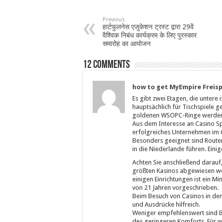
Previous
हार्टफुलनेस एजुकेशन ट्रस्ट द्वारा 29वें
वैश्विक निबंध कार्यक्रम के लिए पुरस्कार
समारोह का आयोजन
12 comments
how to get MyEmpire Freisp
Es gibt zwei Etagen, die untere 
hauptsächlich für Tischspiele 
goldenen WSOPC-Ringe werden 
Aus dem Interesse an Casino Spi
erfolgreiches Unternehmen im Gl
Besonders geeignet sind Routen
in die Niederlande führen. Eini
Achten Sie anschließend darauf
größten Kasinos abgewiesen wer
einigen Einrichtungen ist ein Mi
von 21 Jahren vorgeschrieben.
Beim Besuch von Casinos in den
und Ausdrücke hilfreich.
Weniger empfehlenswert sind B
des geringeren Komforts. Für w