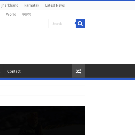
jharkhand
karnatak
Latest News
World
बंगलोर
I
Contact