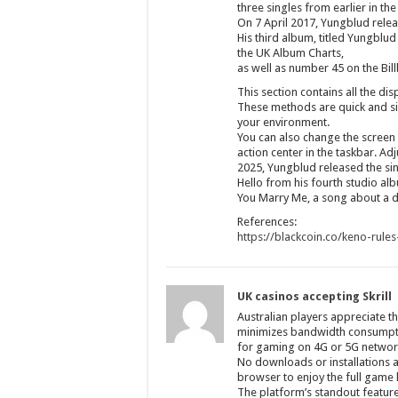
three singles from earlier in the
On 7 April 2017, Yungblud releas
His third album, titled Yungblud
the UK Album Charts,
as well as number 45 on the Bi
This section contains all the dis
These methods are quick and sim
your environment.
You can also change the screen 
action center in the taskbar. A
2025, Yungblud released the sin
Hello from his fourth studio alb
You Marry Me, a song about a d
References:
https://blackcoin.co/keno-rule
UK casinos accepting Skrill
Australian players appreciate th
minimizes bandwidth consumption
for gaming on 4G or 5G network
No downloads or installations 
browser to enjoy the full game 
The platform’s standout feature