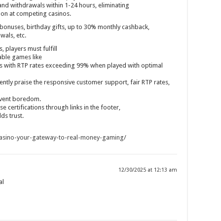
 and withdrawals within 1-24 hours, eliminating
mon at competing casinos.
 bonuses, birthday gifts, up to 30% monthly cashback,
wals, etc.
 players must fulfill
able games like
ds with RTP rates exceeding 99% when played with optimal
ntly praise the responsive customer support, fair RTP rates,
event boredom.
se certifications through links in the footer,
ds trust.
-casino-your-gateway-to-real-money-gaming/
12/30/2025 at 12:13 am
al