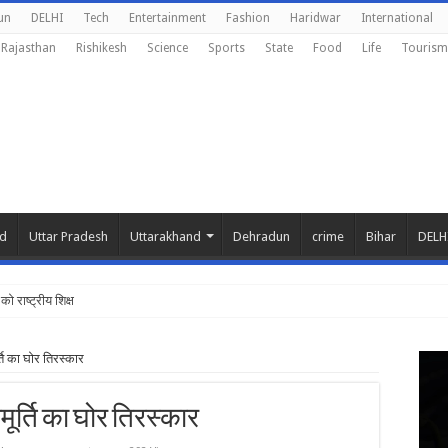
un
DELHI
Tech
Entertainment
Fashion
Haridwar
International
Rajasthan
Rishikesh
Science
Sports
State
Food
Life
Tourism
nd
Uttar Pradesh
Uttarakhand
Dehradun
crime
Bihar
DELH
को राष्ट्रीय शिक्षा नीति के अन
ति का घोर तिरस्कार
ूर्ति का घोर तिरस्कार