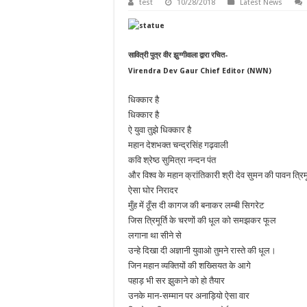
test
10/28/2018
Latest News
सावित्री पुत्र वीर झुग्गीवाला द्वारा रचित-
Virendra Dev Gaur Chief Editor (NWN)
धिक्कार है
धिक्कार है
ऐ युवा तुझे धिक्कार है
महान देशभक्त चन्द्रसिंह गढ़वाली
कवि श्रेष्ठ सुमित्रा नन्दन पंत
और विश्व के महान क्रांतिकारी श्री देव सुमन की पावन त्रिमू
ऐसा घोर निरादर
मुँह में ठूँस दी कागज की बनाकर लम्बी सिगरेट
जिस त्रिमूर्ति के चरणों की धूल को समझकर फूल
लगाना था सीने से
उन्हे दिखा दी अज्ञानी युवाओ तुमने रास्ते की धूल।
जिन महान व्यक्तियों की शख्सियत के आगे
पहाड़ भी सर झुकाने को हो तैयार
उनके मान-सम्मान पर अनाड़ियो ऐसा वार