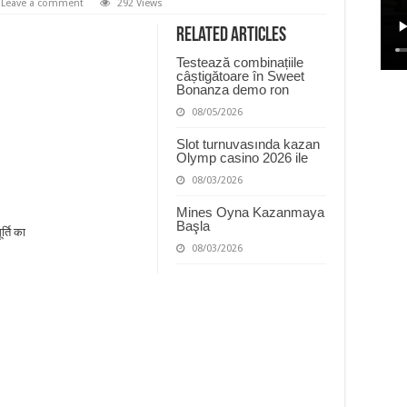
Leave a comment
292 Views
Related Articles
Testează combinațiile
câștigătoare în Sweet
Bonanza demo ron
08/05/2026
Slot turnuvasında kazan
Olymp casino 2026 ile
08/03/2026
Mines Oyna Kazanmaya
Başla
र्ति का
08/03/2026