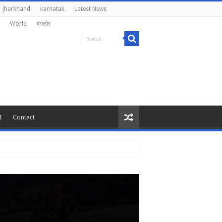
jharkhand
karnatak
Latest News
World
बंगलोर
I
Contact