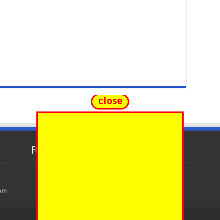
close
FOLLOW US
com