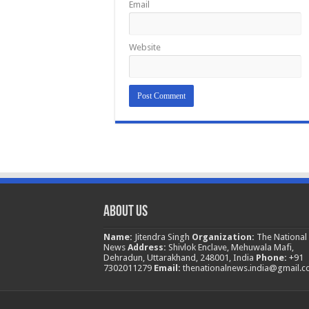
Email
Website
About Us
Name:
Jitendra Singh
Organization:
The National
News
Address:
Shivlok Enclave, Mehuwala Mafi,
Dehradun, Uttarakhand, 248001, India
Phone:
+91
7302011279
Email:
thenationalnews.india@gmail.