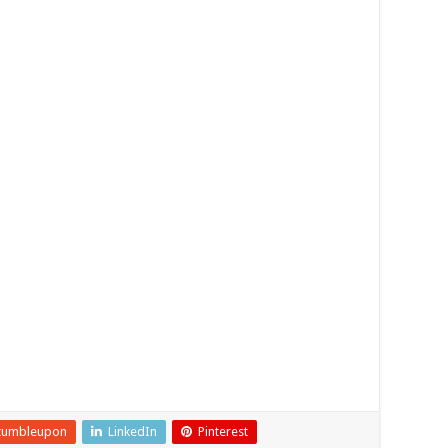
tumbleupon
LinkedIn
Pinterest