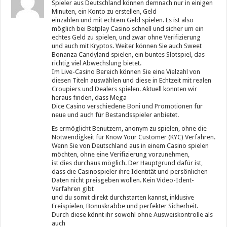
Spieler aus Deutschland können demnach nur in einigen
Minuten, ein Konto zu erstellen, Geld
einzahlen und mit echtem Geld spielen. Es ist also
möglich bei Betplay Casino schnell und sicher um ein
echtes Geld zu spielen, und zwar ohne Verifizierung
und auch mit Kryptos. Weiter können Sie auch Sweet
Bonanza Candyland spielen, ein buntes Slotspiel, das
richtig viel Abwechslung bietet.
Im Live-Casino Bereich können Sie eine Vielzahl von
diesen Titeln auswählen und diese in Echtzeit mit realen
Croupiers und Dealers spielen. Aktuell konnten wir
heraus finden, dass Mega
Dice Casino verschiedene Boni und Promotionen für
neue und auch für Bestandsspieler anbietet.
Es ermöglicht Benutzern, anonym zu spielen, ohne die
Notwendigkeit für Know Your Customer (KYC) Verfahren.
Wenn Sie von Deutschland aus in einem Casino spielen
möchten, ohne eine Verifizierung vorzunehmen,
ist dies durchaus möglich. Der Hauptgrund dafür ist,
dass die Casinospieler ihre Identität und persönlichen
Daten nicht preisgeben wollen. Kein Video-Ident-
Verfahren gibt
und du somit direkt durchstarten kannst, inklusive
Freispielen, Bonuskrabbe und perfekter Sicherheit.
Durch diese könnt ihr sowohl ohne Ausweiskontrolle als
auch