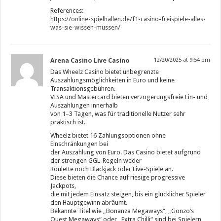
References:
https://online-spielhallen.de/f1-casino-freispiele-alles-
was-sie-wissen-mussen/
Arena Casino Live Casino
12/20/2025 at 9:54 pm
Das Wheelz Casino bietet unbegrenzte
Auszahlungsmöglichkeiten in Euro und keine
Transaktionsgebühren.
VISA und Mastercard bieten verzögerungsfreie Ein- und
Auszahlungen innerhalb
von 1–3 Tagen, was für traditionelle Nutzer sehr
praktisch ist.
Wheelz bietet 16 Zahlungsoptionen ohne
Einschränkungen bei
der Auszahlung von Euro. Das Casino bietet aufgrund
der strengen GGL-Regeln weder
Roulette noch Blackjack oder Live-Spiele an.
Diese bieten die Chance auf riesige progressive
Jackpots,
die mit jedem Einsatz steigen, bis ein glücklicher Spieler
den Hauptgewinn abräumt.
Bekannte Titel wie „Bonanza Megaways“, „Gonzo’s
Quest Megaways“ oder „Extra Chilli“ sind bei Spielern