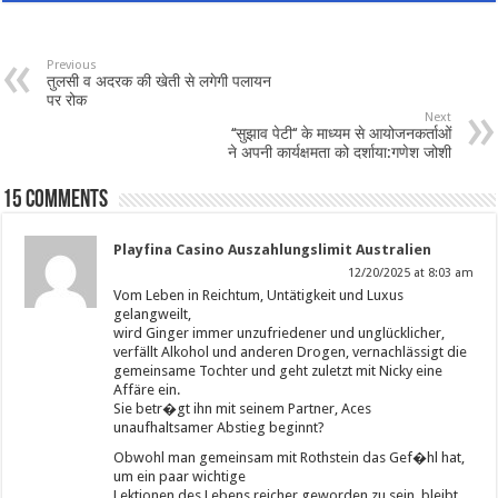
Previous
तुलसी व अदरक की खेती से लगेगी पलायन
पर रोक
Next
‘‘सुझाव पेटी‘‘ के माध्यम से आयोजनकर्ताओं
ने अपनी कार्यक्षमता को दर्शाया:गणेश जोशी
15 comments
Playfina Casino Auszahlungslimit Australien
12/20/2025 at 8:03 am
Vom Leben in Reichtum, Untätigkeit und Luxus
gelangweilt,
wird Ginger immer unzufriedener und unglücklicher,
verfällt Alkohol und anderen Drogen, vernachlässigt die
gemeinsame Tochter und geht zuletzt mit Nicky eine
Affäre ein.
Sie betr�gt ihn mit seinem Partner, Aces
unaufhaltsamer Abstieg beginnt?
Obwohl man gemeinsam mit Rothstein das Gef�hl hat,
um ein paar wichtige
Lektionen des Lebens reicher geworden zu sein, bleibt