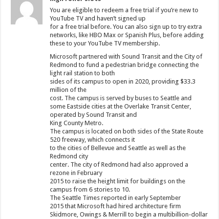
You are eligible to redeem a free trial if you’re new to
YouTube TV and haven’t signed up
for a free trial before. You can also sign up to try extra
networks, like HBO Max or Spanish Plus, before adding
these to your YouTube TV membership.
Microsoft partnered with Sound Transit and the City of
Redmond to fund a pedestrian bridge connecting the
light rail station to both
sides of its campus to open in 2020, providing $33.3
million of the
cost. The campus is served by buses to Seattle and
some Eastside cities at the Overlake Transit Center,
operated by Sound Transit and
King County Metro.
The campus is located on both sides of the State Route
520 freeway, which connects it
to the cities of Bellevue and Seattle as well as the
Redmond city
center. The city of Redmond had also approved a
rezone in February
2015 to raise the height limit for buildings on the
campus from 6 stories to 10.
The Seattle Times reported in early September
2015 that Microsoft had hired architecture firm
Skidmore, Owings & Merrill to begin a multibillion-dollar