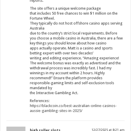
reports.
The site offers a unique welcome package
that includes 50 free chances to win $1 million on the
Fortune Wheel.
They typically do not host offshore casino apps serving
Australia
due to the country’s strict local requirements. Before
you choose a mobile casino in Australia, there are a few
key things you should know about how casino
apps actually operate. Matt is a casino and sports
betting expert with over two decades’
writing and editing experience. “Amazing experience!
The welcome bonus was exactly as advertised and the
withdrawal process was incredibly fast. I had my
winnings in my account within 2 hours. Highly
recommend!” Ensure the platform provides
responsible‑gaming limits and self‑exclusion tools
mandated by
the Interactive Gambling Act.
References:
https://blackcoin.co/best-australian-online-casinos-
aussie-gambling-sites-in-2025/
high roller slots
12/27/2025 at 8:21 am