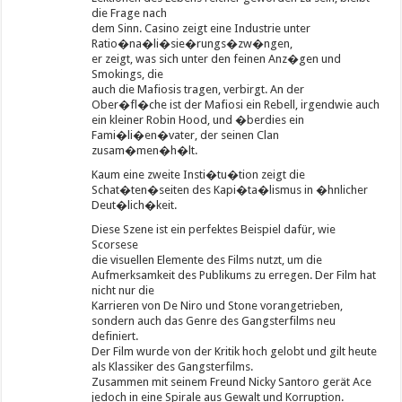
die Frage nach
dem Sinn. Casino zeigt eine Industrie unter
Ratio�na�li�sie�rungs�zw�ngen,
er zeigt, was sich unter den feinen Anz�gen und
Smokings, die
auch die Mafiosis tragen, verbirgt. An der
Ober�fl�che ist der Mafiosi ein Rebell, irgendwie auch
ein kleiner Robin Hood, und �berdies ein
Fami�li�en�vater, der seinen Clan
zusam�men�h�lt.
Kaum eine zweite Insti�tu�tion zeigt die
Schat�ten�seiten des Kapi�ta�lismus in �hnlicher
Deut�lich�keit.
Diese Szene ist ein perfektes Beispiel dafür, wie
Scorsese
die visuellen Elemente des Films nutzt, um die
Aufmerksamkeit des Publikums zu erregen. Der Film hat
nicht nur die
Karrieren von De Niro und Stone vorangetrieben,
sondern auch das Genre des Gangsterfilms neu
definiert.
Der Film wurde von der Kritik hoch gelobt und gilt heute
als Klassiker des Gangsterfilms.
Zusammen mit seinem Freund Nicky Santoro gerät Ace
jedoch in eine Spirale aus Gewalt und Korruption.