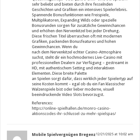
sehr beliebt und bieten durch ihre fesselnden
Geschichten und Grafiken ein intensives Spielerlebnis.
Spannende Bonusfunktionen wie Freispiele,
Multiplikatoren, Expanding Wilds oder spezielle
Bonusrunden sorgen für zusätzliche Gewinnchancen
und erhöhen den Nervenkitzel bei jeder Drehung.
Diese frischen Titel überraschen oft mit modernen
Grafiken, packenden Bonusfeatures und hohen
Gewinnchancen. Wenn du
nach dem Nervenkitzel echter Casino-Atmosphäre
suchst, steht dir ein hochmodernes Live-Casino mit
professionellen Dealern zur Verfügung – gestreamt in
HD, mit authentischem Setting und interaktiven
Elementen. Diese breite Palette
an Spielen sorgt dafür, dass wirklich jeder Spielertyp auf
seine Kosten kommt – egal ob du ein Fan klassischer
Walzenspiele bist oder lieber moderne, visuell
beeindruckende Video Slots bevorzugst.
References:
https://online-spielhallen.de/monro-casino-
aktionscodes-ihr-schlussel-zu-mehr-spielspas/
Mobile Spielvergnügen Bregenz
12/21/2025 at 10:02 am