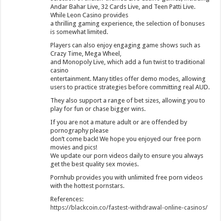
Andar Bahar Live, 32 Cards Live, and Teen Patti Live.
While Leon Casino provides
a thrilling gaming experience, the selection of bonuses
is somewhat limited.
Players can also enjoy engaging game shows such as
Crazy Time, Mega Wheel,
and Monopoly Live, which add a fun twist to traditional
casino
entertainment. Many titles offer demo modes, allowing
users to practice strategies before committing real AUD.
They also support a range of bet sizes, allowing you to
play for fun or chase bigger wins.
If you are not a mature adult or are offended by
pornography please
don’t come back! We hope you enjoyed our free porn
movies and pics!
We update our porn videos daily to ensure you always
get the best quality sex movies.
Pornhub provides you with unlimited free porn videos
with the hottest pornstars.
References:
https://blackcoin.co/fastest-withdrawal-online-casinos/