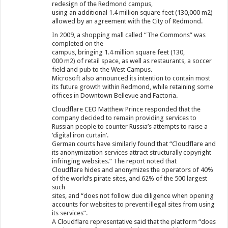
redesign of the Redmond campus,
using an additional 1.4 million square feet (130,000 m2)
allowed by an agreement with the City of Redmond.
In 2009, a shopping mall called “The Commons” was
completed on the
campus, bringing 1.4 million square feet (130,
000 m2) of retail space, as well as restaurants, a soccer
field and pub to the West Campus.
Microsoft also announced its intention to contain most
its future growth within Redmond, while retaining some
offices in Downtown Bellevue and Factoria.
Cloudflare CEO Matthew Prince responded that the
company decided to remain providing services to
Russian people to counter Russia’s attempts to raise a
‘digital iron curtain’.
German courts have similarly found that “Cloudflare and
its anonymization services attract structurally copyright
infringing websites.” The report noted that
Cloudflare hides and anonymizes the operators of 40%
of the world’s pirate sites, and 62% of the 500 largest
such
sites, and “does not follow due diligence when opening
accounts for websites to prevent illegal sites from using
its services”.
A Cloudflare representative said that the platform “does