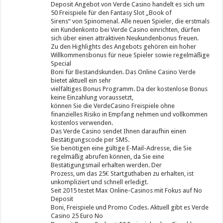
Deposit Angebot von Verde Casino handelt es sich um
50 Freispiele für den Fantasy Slot „Book of
Sirens“ von Spinomenal. Alle neuen Spieler, die erstmals
ein Kundenkonto bei Verde Casino einrichten, dürfen
sich über einen attraktiven Neukundenbonus freuen.
Zu den Highlights des Angebots gehören ein hoher
Willkommensbonus für neue Spieler sowie regelmäßige
Special
Boni für Bestandskunden. Das Online Casino Verde
bietet aktuell ein sehr
vielfältiges Bonus Programm. Da der kostenlose Bonus
keine Einzahlung voraussetzt,
können Sie die VerdeCasino Freispiele ohne
finanzielles Risiko in Empfang nehmen und vollkommen
kostenlos verwenden.
Das Verde Casino sendet Ihnen daraufhin einen
Bestätigungscode per SMS.
Sie benötigen eine gültige E-Mail-Adresse, die Sie
regelmäßig abrufen können, da Sie eine
Bestätigungsmail erhalten werden. Der
Prozess, um das 25€ Startguthaben zu erhalten, ist
unkompliziert und schnell erledigt.
Seit 2015 testet Max Online-Casinos mit Fokus auf No
Deposit
Boni, Freispiele und Promo Codes. Aktuell gibt es Verde
Casino 25 Euro No