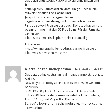
Deposit Bonus Codes + 50 Freispiele ohne Einzahlung
für
neue Spieler. Hauptsächlich Slots, einige Tischspiele
teilweise erlaubt, Live Casino und
Jackpots sind meist ausgeschlossen.
Registrierung, Einzahlung und Bonuscode eingeben.
Falls du sowohl Freispiele als auch Bonusguthaben hast,
beginne immer mit den 50 Free Spins. Für den Umsatz
zählen vor
allem Slots ( %), Tischspiele meist nur anteilig.
References:
https://online-spielhallen.de/bigg-casino-freispiele-
alles-was-sie-wissen-mussen/
Australian real money casino
12/27/2025 at 10:06 am
Deposits at this
Australian real money casino
start at just
AU$15.
New players at Roby Casino can claim a 250% welcome
bonus up
to AU$3,750, plus 250 free spins and 1 Bonus Crab.
Roby’s 30+ live dealer games include Fortune Roulette, 9
Pots of Gold, and Vegas Ball Bonanza.
So, you’re looking for a solid mobile real money casino,
Ricky Casino