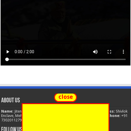
close
About Us
Name:
Jitendra Singh
Organization:
The National News
Address:
Shivlok
Enclave, Mehuwala Mafi, Dehradun, Uttarakhand, 248001, India
Phone:
+91
7302011279
Email:
thenationalnews.india@gmail.com
FOLLOW US