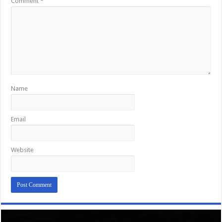
Comment
*
Name
Email
Website