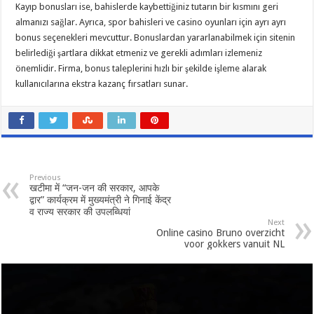
Kayıp bonusları ise, bahislerde kaybettiğiniz tutarın bir kısmını geri
almanızı sağlar. Ayrıca, spor bahisleri ve casino oyunları için ayrı ayrı
bonus seçenekleri mevcuttur. Bonuslardan yararlanabilmek için sitenin
belirlediği şartlara dikkat etmeniz ve gerekli adımları izlemeniz
önemlidir. Firma, bonus taleplerini hızlı bir şekilde işleme alarak
kullanıcılarına ekstra kazanç fırsatları sunar.
Previous
खटीमा में “जन-जन की सरकार, आपके
द्वार” कार्यक्रम में मुख्यमंत्री ने गिनाई केंद्र
व राज्य सरकार की उपलब्धियां
Next
Online casino Bruno overzicht
voor gokkers vanuit NL