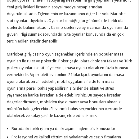
düşünüyorsanız; sitenin sosyal ağ hesaplarına giriş yapmanız yeterlidir.
Yeni giriş linkleri firmanın sosyal medya hesaplarından
duyurulmaktadır. Eğlenmenin ve kazanmanın diğer bir yolu Mariobet
slot oyunları diyebiliriz. Oyunlar bilindiği gibi günümüzde farklı olan
sitelerde bulunmaktadır. Casino siteleri ve aynı zamanda oyunlarında
güvenilirliği sunmak zorundadır. Site oyunlar konusunda da en çok
tercih edilen sitedir denebilir.
Mariobet giriş casino oyun seçenekleri içerisinde en popüler masa
oyunları ile rulet ve pokerdir. Poker çeşidi olarak holdem teksas ve Türk
pokeri oyunları ise site üyelerine, masa oyunu olarak en fazla bonusu
vermektedir. Vip roulette ve online 21 blackjack oyunlarını da masa
oyunu olarak tercih edebilir, mobil uygulama ile de tüm masa
oyunlarına paralı bahis yapabilirsiniz. Sizler de sıkıntı ve stres
yaşamadan harika fırsatları elde edebilirsiniz. Bu sayede fırsatları
değerlendirmeniz, mobilden üye olmanız veya bonusları almanız
mümkün hale gelecektir. En verimli bahis seçeneklerinin içerisinde
olabilecek ve kolay şekilde kazanç elde edeceksiniz.
Burada iki farklı işlem ya da iki aşamalı işlem söz konusudur.
Profesyonel ve kaliteli çözümleri yakalamak ve cazip fırsatların