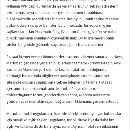
kullanan VPN bazı durumlarda işe yaramaz. Bunun sebebi adreslerin
aktif olması veya sunucuların erişime tamamen kapatılması
olabilmektedir.
Mariobet
‘te binlerce slot oyunu, canlı casino masaları,
poker odaları ve spor bahisleri bulunmaktadır. En popüler oyun
sağlayıcılarından Pragmatic Play, Evolution Gaming, NetEnt ve daha
birçok markanın oyunlarını oynayabilirsiniz. Evrak istemeyen bahis
siteleri bir şekilde güvenilir sayabileceğimiz bahis siteleridir.
24 saat hizmet veren ekibimiz sizlere sorunsuz hizmet sunacaktır. Hayır,
Mariobet içerisinde yer alan bilgilerinizin tamamı korunmaktadır. Aynı
zamanda Mariobet yurt dışı merkezli bir platform olduğundan
herhangi bir kurumla bilgileriniz paylaşılmamaktadır. Mariobet
sitesinde oluşturacağınız para çekme talepleri ortalama 1-3 saat
içerisinde tamamlanmaktadır. Mariobet’e üye olmak için
doldurduğunuz formu gönderdikten sonra, e-posta adresinize
gönderilecek olan aktivasyon bağlantısını tıklamanız gerekmektedir.
Mariobet mobil uygulaması, özellikle sürekli bahis oynayan kullanıcılar
için büyük kolaylık sağlar. Uygulama, mobil siteye kıyasla daha hızlı
açılır ve kullanıcı dostu bir arayüz sunar. Ayrıca, mobil veri tüketimini