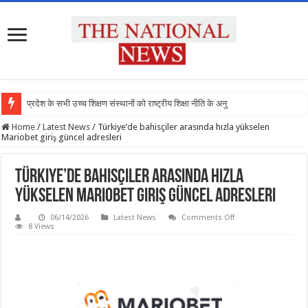
प्रदेश के सभी उच्च शिक्षण संस्थानों को राष्ट्रीय शिक्षा नीति के अनुरूप मॉडिफाई क
Home
/
Latest News
/
Türkiye’de bahisçiler arasında hızla yükselen
Mariobet giriş güncel adresleri
Türkiye’de bahisçiler arasında hızla
yükselen Mariobet giriş güncel adresleri
on
06/14/2026
Latest News
Comments Off
Türkiye’de
8 Views
bahisçiler
arasında
hızla
yükselen
Mariobet
giriş
güncel
adresleri