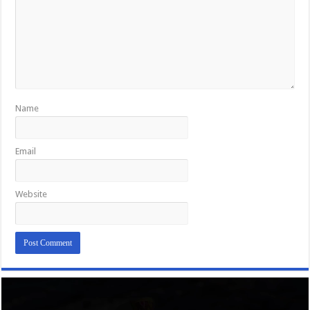
Name
Email
Website