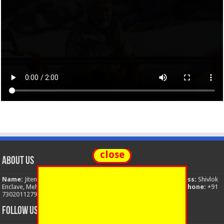
close
About Us
Name:
Jitendra Singh
Organization:
The National News
Address:
Shivlok
Enclave, Mehuwala Mafi, Dehradun, Uttarakhand, 248001, India
Phone:
+91
7302011279
Email:
thenationalnews.india@gmail.com
FOLLOW US