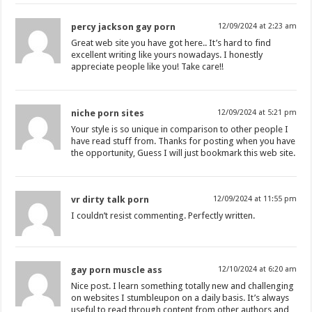
percy jackson gay porn
12/09/2024 at 2:23 am
Great web site you have got here.. It’s hard to find
excellent writing like yours nowadays. I honestly
appreciate people like you! Take care!!
niche porn sites
12/09/2024 at 5:21 pm
Your style is so unique in comparison to other people I
have read stuff from. Thanks for posting when you have
the opportunity, Guess I will just bookmark this web site.
vr dirty talk porn
12/09/2024 at 11:55 pm
I couldn’t resist commenting. Perfectly written.
gay porn muscle ass
12/10/2024 at 6:20 am
Nice post. I learn something totally new and challenging
on websites I stumbleupon on a daily basis. It’s always
useful to read through content from other authors and