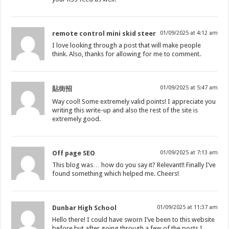
remote control mini skid steer
01/09/2025 at 4:12 am
I love looking through a post that will make people
think. Also, thanks for allowing for me to comment.
01/09/2025 at 5:47 am
貼街招
Way cool! Some extremely valid points! I appreciate you
writing this write-up and also the rest of the site is
extremely good.
Off page SEO
01/09/2025 at 7:13 am
This blog was… how do you say it? Relevant!! Finally I’ve
found something which helped me. Cheers!
Dunbar High School
01/09/2025 at 11:37 am
Hello there! I could have sworn I’ve been to this website
before but after going through a few of the posts I