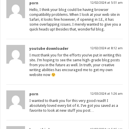
porn
12/02/2024 at 5:51 am
Hello, I think your blog could be having browser
compatibility problems. When I look at your web site in
Safari, it looks fine however, if opening in I.E., it has
some overlapping issues. I merely wanted to give you a
quick heads up! Besides that, wonderful blog.
youtube downloader
12/02/2024 at 8:12 am
I must thank you for the efforts you’ve put in writing this
site. I’m hoping to see the same high-grade blog posts
from you in the future as well. In truth, your creative
writing abilities has encouraged me to get my own
website now
porn
12/03/2024 at 1:26 am
I wanted to thank you for this very good read!! I
absolutely loved every bit of it. I’ve got you saved as a
favorite to look at new stuff you post…