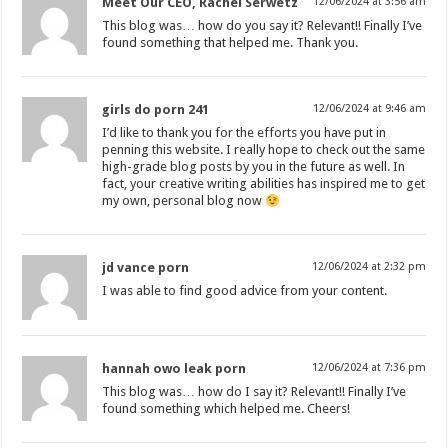
Meet Our CEO, Rachel Serwetz
12/06/2024 at 3:56 am
This blog was… how do you say it? Relevant!! Finally I’ve
found something that helped me. Thank you.
girls do porn 241
12/06/2024 at 9:46 am
I’d like to thank you for the efforts you have put in
penning this website. I really hope to check out the same
high-grade blog posts by you in the future as well. In
fact, your creative writing abilities has inspired me to get
my own, personal blog now
jd vance porn
12/06/2024 at 2:32 pm
I was able to find good advice from your content.
hannah owo leak porn
12/06/2024 at 7:36 pm
This blog was… how do I say it? Relevant!! Finally I’ve
found something which helped me. Cheers!