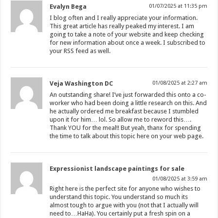
Evalyn Bega
01/07/2025 at 11:35 pm
I blog often and I really appreciate your information.
This great article has really peaked my interest. I am
going to take a note of your website and keep checking
for new information about once a week. I subscribed to
your RSS feed as well.
Veja Washington DC
01/08/2025 at 2:27 am
An outstanding share! I’ve just forwarded this onto a co-
worker who had been doing a little research on this. And
he actually ordered me breakfast because I stumbled
upon it for him… lol. So allow me to reword this….
Thank YOU for the meal!! But yeah, thanx for spending
the time to talk about this topic here on your web page.
Expressionist landscape paintings for sale
01/08/2025 at 3:59 am
Right here is the perfect site for anyone who wishes to
understand this topic. You understand so much its
almost tough to argue with you (not that I actually will
need to…HaHa). You certainly put a fresh spin on a