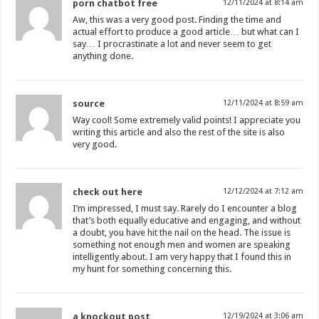
porn chatbot free
12/11/2024 at 8:14 am
Aw, this was a very good post. Finding the time and
actual effort to produce a good article… but what can I
say… I procrastinate a lot and never seem to get
anything done.
source
12/11/2024 at 8:59 am
Way cool! Some extremely valid points! I appreciate you
writing this article and also the rest of the site is also
very good.
check out here
12/12/2024 at 7:12 am
I’m impressed, I must say. Rarely do I encounter a blog
that’s both equally educative and engaging, and without
a doubt, you have hit the nail on the head. The issue is
something not enough men and women are speaking
intelligently about. I am very happy that I found this in
my hunt for something concerning this.
a knockout post
12/19/2024 at 3:06 am