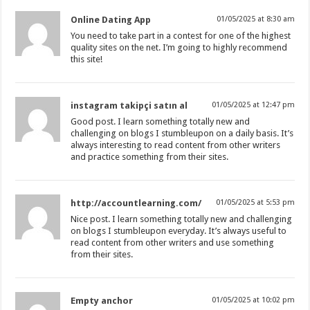
Online Dating App
01/05/2025 at 8:30 am
You need to take part in a contest for one of the highest
quality sites on the net. I’m going to highly recommend
this site!
instagram takipçi satın al
01/05/2025 at 12:47 pm
Good post. I learn something totally new and
challenging on blogs I stumbleupon on a daily basis. It’s
always interesting to read content from other writers
and practice something from their sites.
http://accountlearning.com/
01/05/2025 at 5:53 pm
Nice post. I learn something totally new and challenging
on blogs I stumbleupon everyday. It’s always useful to
read content from other writers and use something
from their sites.
Empty anchor
01/05/2025 at 10:02 pm