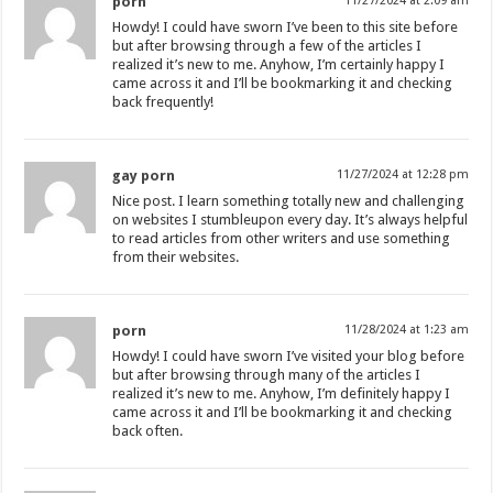
porn
11/27/2024 at 2:09 am
Howdy! I could have sworn I’ve been to this site before
but after browsing through a few of the articles I
realized it’s new to me. Anyhow, I’m certainly happy I
came across it and I’ll be bookmarking it and checking
back frequently!
gay porn
11/27/2024 at 12:28 pm
Nice post. I learn something totally new and challenging
on websites I stumbleupon every day. It’s always helpful
to read articles from other writers and use something
from their websites.
porn
11/28/2024 at 1:23 am
Howdy! I could have sworn I’ve visited your blog before
but after browsing through many of the articles I
realized it’s new to me. Anyhow, I’m definitely happy I
came across it and I’ll be bookmarking it and checking
back often.