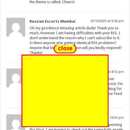
the theme is called. Cheers!
Russian Escorts Mumbai
01/10/2025 at 6:56 pm
Oh my goodness! Amazing article dude! Thank you so
much, However I am having difficulties with your RSS. I
don’t understand the reason why I can’t subscribe to it.
Is there anyone else getting identical RSS problems?
close
Anyone that knows the solution will you kindly respond?
Thanks!
Book Mot Reading
01/10/2025 at 8:12 pm
I blog frequently and I seriously thank you for your
information. The article has truly peaked my interest. I’m
going to bookmark your website and keep checking for
new details about once a week. I opted in for your Feed
as well.
www.ecrypto1.com
01/10/2025 at 10:53 pm
I’d like to thank you for the efforts you’ve put in penning
this blog. I am hoping to check out the same high-grade