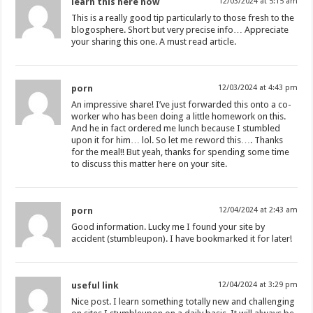
learn this here now
12/03/2024 at 5:15 am
This is a really good tip particularly to those fresh to the
blogosphere. Short but very precise info… Appreciate
your sharing this one. A must read article.
porn
12/03/2024 at 4:43 pm
An impressive share! I’ve just forwarded this onto a co-
worker who has been doing a little homework on this.
And he in fact ordered me lunch because I stumbled
upon it for him… lol. So let me reword this…. Thanks
for the meal!! But yeah, thanks for spending some time
to discuss this matter here on your site.
porn
12/04/2024 at 2:43 am
Good information. Lucky me I found your site by
accident (stumbleupon). I have bookmarked it for later!
useful link
12/04/2024 at 3:29 pm
Nice post. I learn something totally new and challenging