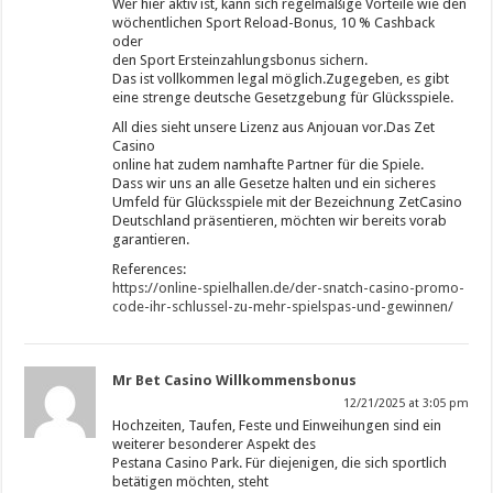
Wer hier aktiv ist, kann sich regelmäßige Vorteile wie den
wöchentlichen Sport Reload-Bonus, 10 % Cashback
oder
den Sport Ersteinzahlungsbonus sichern.
Das ist vollkommen legal möglich.Zugegeben, es gibt
eine strenge deutsche Gesetzgebung für Glücksspiele.
All dies sieht unsere Lizenz aus Anjouan vor.Das Zet
Casino
online hat zudem namhafte Partner für die Spiele.
Dass wir uns an alle Gesetze halten und ein sicheres
Umfeld für Glücksspiele mit der Bezeichnung ZetCasino
Deutschland präsentieren, möchten wir bereits vorab
garantieren.
References:
https://online-spielhallen.de/der-snatch-casino-promo-
code-ihr-schlussel-zu-mehr-spielspas-und-gewinnen/
Mr Bet Casino Willkommensbonus
12/21/2025 at 3:05 pm
Hochzeiten, Taufen, Feste und Einweihungen sind ein
weiterer besonderer Aspekt des
Pestana Casino Park. Für diejenigen, die sich sportlich
betätigen möchten, steht