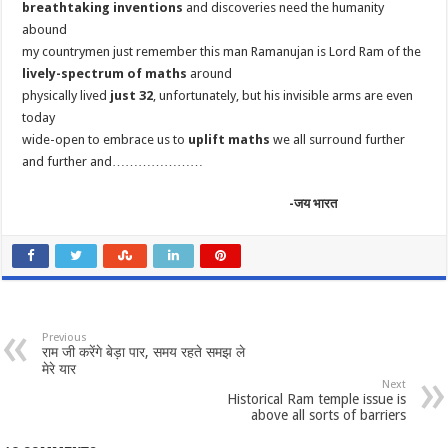
breathtaking inventions
and discoveries need the humanity
abound
my countrymen just remember this man Ramanujan is Lord Ram of the
lively-spectrum of maths
around
physically lived
just 32
, unfortunately, but his invisible arms are even
today
wide-open to embrace us to
uplift maths
we all surround further
and further and…………………
-जय भारत
Previous
राम जी करेंगे बेड़ा पार, समय रहते समझ ले
मेरे यार
Next
Historical Ram temple issue is
above all sorts of barriers