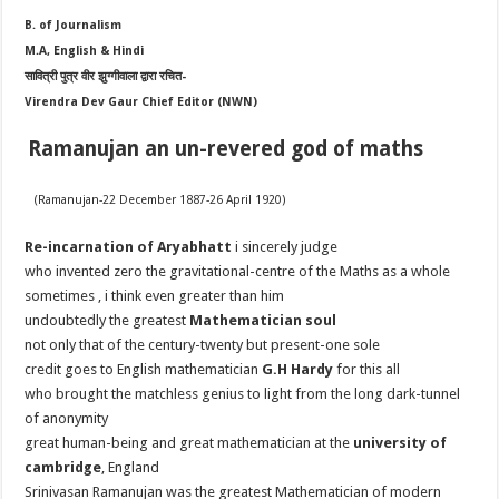
B. of Journalism
M.A, English & Hindi
सावित्री पुत्र वीर झुग्गीवाला द्वारा रचित-
Virendra Dev Gaur Chief Editor (NWN)
Ramanujan an un-revered god of maths
(Ramanujan-22 December 1887-26 April 1920)
Re-incarnation of Aryabhatt
i sincerely judge
who invented zero the gravitational-centre of the Maths as a whole
sometimes , i think even greater than him
undoubtedly the greatest
Mathematician soul
not only that of the century-twenty but present-one sole
credit goes to English mathematician
G.H Hardy
for this all
who brought the matchless genius to light from the long dark-tunnel
of anonymity
great human-being and great mathematician at the
university of
cambridge
, England
Srinivasan Ramanujan was the greatest Mathematician of modern