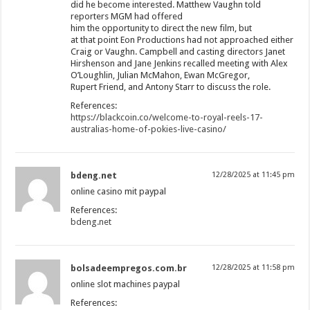
did he become interested. Matthew Vaughn told
reporters MGM had offered
him the opportunity to direct the new film, but
at that point Eon Productions had not approached either
Craig or Vaughn. Campbell and casting directors Janet
Hirshenson and Jane Jenkins recalled meeting with Alex
O’Loughlin, Julian McMahon, Ewan McGregor,
Rupert Friend, and Antony Starr to discuss the role.
References:
https://blackcoin.co/welcome-to-royal-reels-17-
australias-home-of-pokies-live-casino/
bdeng.net
12/28/2025 at 11:45 pm
online casino mit paypal
References:
bdeng.net
bolsadeempregos.com.br
12/28/2025 at 11:58 pm
online slot machines paypal
References: