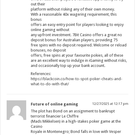
out their
platform without risking any of their own money.
With a reasonable 40x wagering requirement, this
bonus
offers an easy entry point for players looking to enjoy
online gaming without
any upfront investment. 7Bit Casino offers a great no
deposit bonus for Australian players, providing 75
free spins with no deposit required. Welcome or reload
bonuses, no deposit
offers, free spins at your favourite pokies, all of these
are an excellent way to indulge in iGaming without risks,
and occasionally top up your bank account.
References:
https://blackcoin.co/how-to-spot-poker-cheats-and-
what-to-do-with-that/
Future of online gaming
12/27/2025 at 12:17 pm
The plot has Bond on an assignment to bankrupt
terrorist financier Le Chiffre
(Mads Mikkelsen) in a high-stakes poker game at the
Casino
Royale in Montenegro; Bond falls in love with Vesper