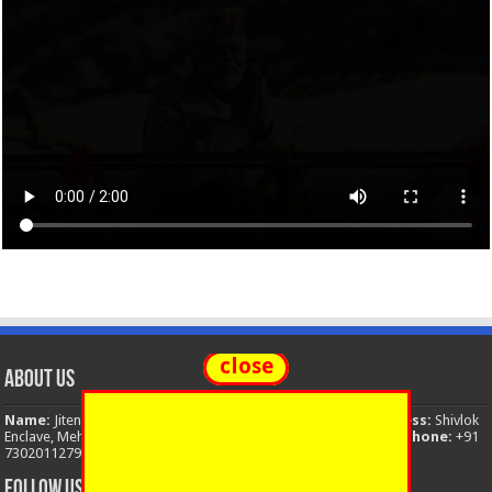
close
About Us
Name:
Jitendra Singh
Organization:
The National News
Address:
Shivlok
Enclave, Mehuwala Mafi, Dehradun, Uttarakhand, 248001, India
Phone:
+91
7302011279
Email:
thenationalnews.india@gmail.com
FOLLOW US