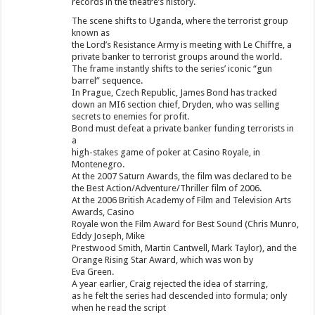
records in the theatre’s history.
The scene shifts to Uganda, where the terrorist group
known as
the Lord’s Resistance Army is meeting with Le Chiffre, a
private banker to terrorist groups around the world.
The frame instantly shifts to the series’ iconic “gun
barrel” sequence.
In Prague, Czech Republic, James Bond has tracked
down an MI6 section chief, Dryden, who was selling
secrets to enemies for profit.
Bond must defeat a private banker funding terrorists in
a
high-stakes game of poker at Casino Royale, in
Montenegro.
At the 2007 Saturn Awards, the film was declared to be
the Best Action/Adventure/Thriller film of 2006.
At the 2006 British Academy of Film and Television Arts
Awards, Casino
Royale won the Film Award for Best Sound (Chris Munro,
Eddy Joseph, Mike
Prestwood Smith, Martin Cantwell, Mark Taylor), and the
Orange Rising Star Award, which was won by
Eva Green.
A year earlier, Craig rejected the idea of starring,
as he felt the series had descended into formula; only
when he read the script