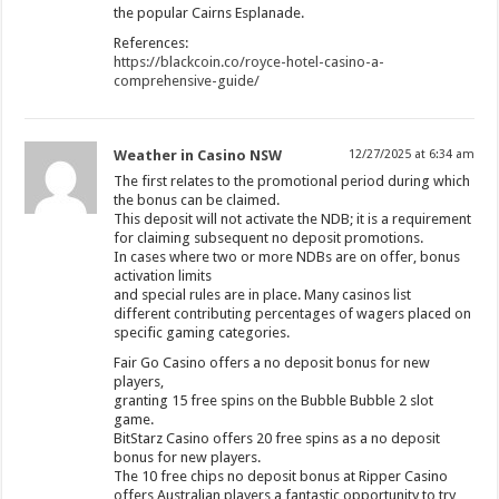
the popular Cairns Esplanade.
References:
https://blackcoin.co/royce-hotel-casino-a-
comprehensive-guide/
Weather in Casino NSW
12/27/2025 at 6:34 am
The first relates to the promotional period during which
the bonus can be claimed.
This deposit will not activate the NDB; it is a requirement
for claiming subsequent no deposit promotions.
In cases where two or more NDBs are on offer, bonus
activation limits
and special rules are in place. Many casinos list
different contributing percentages of wagers placed on
specific gaming categories.
Fair Go Casino offers a no deposit bonus for new
players,
granting 15 free spins on the Bubble Bubble 2 slot
game.
BitStarz Casino offers 20 free spins as a no deposit
bonus for new players.
The 10 free chips no deposit bonus at Ripper Casino
offers Australian players a fantastic opportunity to try