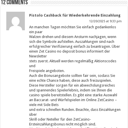
12 comments
Pistolo Cashback für Wiederkehrende Einzahlung
12/20/2025 at 9:33 pm
An manchen Tagen möchten Sie einfach gedankenlos
ein paar
Walzen drehen und diesem Ansturm nachjagen, wenn
sich die Symbole aufstellen. Auszahlungen sind nach
erfolgreicher Verifizierung einfach zu beantragen. Über
einen Zet Casino no deposit bonus informiert der
Newsletter
stets zuerst. Aktuell werden regelmäßig Aktionscodes
und
Freispiele angeboten.
Auch die Bonusangebote sollten fair sein, sodass Sie
eine echte Chance haben, diese auch freizuspielen.
Diese Hersteller sorgen für ein abwechslungsreiches
und spannendes Spielerlebnis, indem sie Ihnen die
casino spiele bereitstellen. Es gibt eine starke Auswahl
an Baccarat- und Würfelspielen im Online ZetCasino –
viele mit Side Bets
und extra schnellen Runden. Beachte, dass Einzahlungen
über
Skrill oder Neteller für den ZetCasino-
Ersteinzahlungsbonus nicht möglich sind.