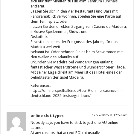
sich nur fünf Minuten zu Fuß vom Zentrum Funchals
entfernt.
Lassen Sie sich in den vier Restaurants und Bars mit
Panoramablick verwöhnen, spielen Sie eine Partie auf
dem Tennisplatz oder
nutzen Sie den direkten Zugang zum Casino da Madeira,
inklusive Spielzimmer, Shows und
Diskothek.
Silvester ist eines der Ereignisse des Jahres, für das
Madeira weltweit
bekannt ist. Oder nehmen Sie es beim Schwimmen mit
den Wellen des Atlantiks auf.
Erkunden Sie Madeira bei Wanderungen entlang
fantastischer Wasserströme und wunderschöner Pfade.
Mit seiner Lage direkt am Meer ist das Hotel eines der
beliebtesten der Insel Madeira.
References:
https://online-spielhallen.de/top-9-online-casinos-in-
deutschland-2025-testsieger-boni/
online slot types
12/27/2025 at 12:58 am
Nobody says you have to stick to just one AU online
casino.
At any casinos that accept POLi, it usually