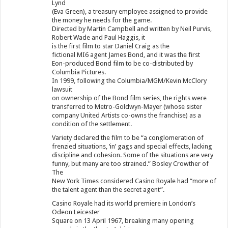
Lynd
(Eva Green), a treasury employee assigned to provide
the money he needs for the game.
Directed by Martin Campbell and written by Neil Purvis,
Robert Wade and Paul Haggis, it
is the first film to star Daniel Craig as the
fictional MI6 agent James Bond, and it was the first
Eon-produced Bond film to be co-distributed by
Columbia Pictures.
In 1999, following the Columbia/MGM/Kevin McClory
lawsuit
on ownership of the Bond film series, the rights were
transferred to Metro-Goldwyn-Mayer (whose sister
company United Artists co-owns the franchise) as a
condition of the settlement.
Variety declared the film to be “a conglomeration of
frenzied situations, ‘in’ gags and special effects, lacking
discipline and cohesion. Some of the situations are very
funny, but many are too strained.” Bosley Crowther of
The
New York Times considered Casino Royale had “more of
the talent agent than the secret agent”.
Casino Royale had its world premiere in London’s
Odeon Leicester
Square on 13 April 1967, breaking many opening