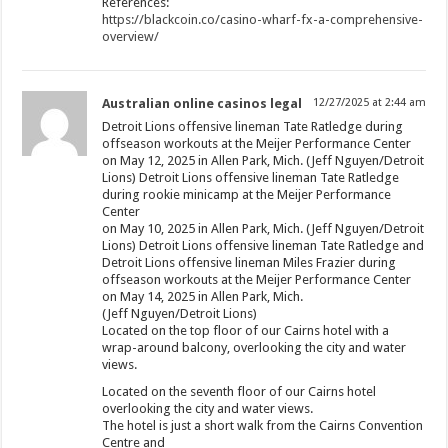
References:
https://blackcoin.co/casino-wharf-fx-a-comprehensive-
overview/
Australian online casinos legal
12/27/2025 at 2:44 am
Detroit Lions offensive lineman Tate Ratledge during
offseason workouts at the Meijer Performance Center
on May 12, 2025 in Allen Park, Mich. (Jeff Nguyen/Detroit
Lions) Detroit Lions offensive lineman Tate Ratledge
during rookie minicamp at the Meijer Performance
Center
on May 10, 2025 in Allen Park, Mich. (Jeff Nguyen/Detroit
Lions) Detroit Lions offensive lineman Tate Ratledge and
Detroit Lions offensive lineman Miles Frazier during
offseason workouts at the Meijer Performance Center
on May 14, 2025 in Allen Park, Mich.
(Jeff Nguyen/Detroit Lions)
Located on the top floor of our Cairns hotel with a
wrap-around balcony, overlooking the city and water
views.
Located on the seventh floor of our Cairns hotel
overlooking the city and water views.
The hotel is just a short walk from the Cairns Convention
Centre and