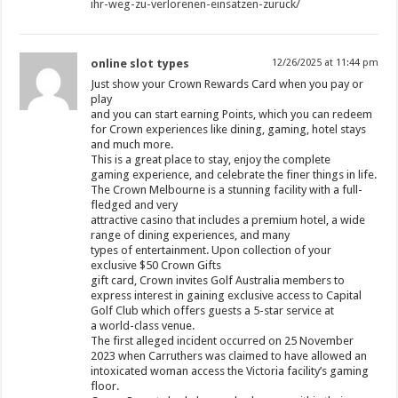
ihr-weg-zu-verlorenen-einsatzen-zuruck/
online slot types
12/26/2025 at 11:44 pm
Just show your Crown Rewards Card when you pay or
play
and you can start earning Points, which you can redeem
for Crown experiences like dining, gaming, hotel stays
and much more.
This is a great place to stay, enjoy the complete
gaming experience, and celebrate the finer things in life.
The Crown Melbourne is a stunning facility with a full-
fledged and very
attractive casino that includes a premium hotel, a wide
range of dining experiences, and many
types of entertainment. Upon collection of your
exclusive $50 Crown Gifts
gift card, Crown invites Golf Australia members to
express interest in gaining exclusive access to Capital
Golf Club which offers guests a 5-star service at
a world-class venue.
The first alleged incident occurred on 25 November
2023 when Carruthers was claimed to have allowed an
intoxicated woman access the Victoria facility’s gaming
floor.