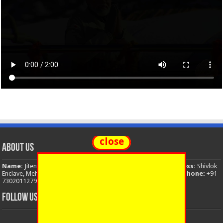
close
About Us
Name:
Jitendra Singh
Organization:
The National News
Address:
Shivlok
Enclave, Mehuwala Mafi, Dehradun, Uttarakhand, 248001, India
Phone:
+91
7302011279
Email:
thenationalnews.india@gmail.com
FOLLOW US