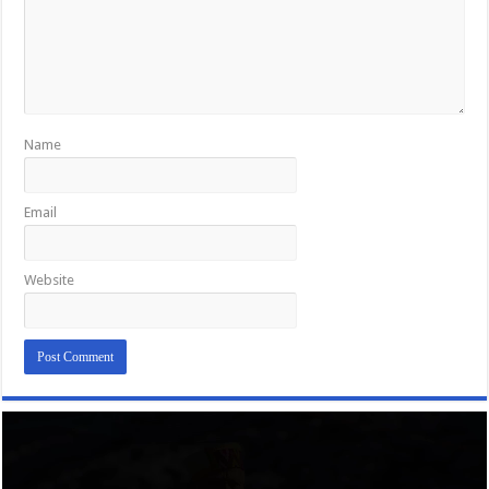
Name
Email
Website