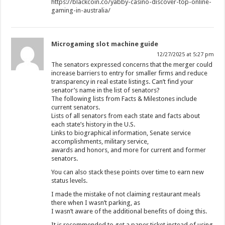
https://blackcoin.co/yabby-casino-discover-top-online-
gaming-in-australia/
Microgaming slot machine guide
12/27/2025 at 5:27 pm
The senators expressed concerns that the merger could
increase barriers to entry for smaller firms and reduce
transparency in real estate listings. Can’t find your
senator’s name in the list of senators?
The following lists from Facts & Milestones include
current senators.
Lists of all senators from each state and facts about
each state’s history in the U.S.
Links to biographical information, Senate service
accomplishments, military service,
awards and honors, and more for current and former
senators.
You can also stack these points over time to earn new
status levels.
I made the mistake of not claiming restaurant meals
there when I wasn’t parking, as
I wasn’t aware of the additional benefits of doing this.
It is recommended to get a paper ticket instead of using