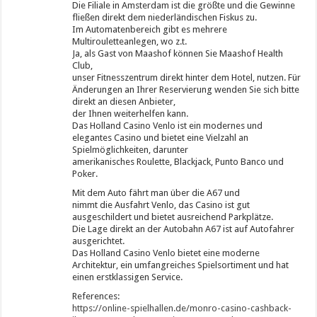
Die Filiale in Amsterdam ist die größte und die Gewinne
fließen direkt dem niederländischen Fiskus zu.
Im Automatenbereich gibt es mehrere
Multirouletteanlegen, wo z.t.
Ja, als Gast von Maashof können Sie Maashof Health
Club,
unser Fitnesszentrum direkt hinter dem Hotel, nutzen. Für
Änderungen an Ihrer Reservierung wenden Sie sich bitte
direkt an diesen Anbieter,
der Ihnen weiterhelfen kann.
Das Holland Casino Venlo ist ein modernes und
elegantes Casino und bietet eine Vielzahl an
Spielmöglichkeiten, darunter
amerikanisches Roulette, Blackjack, Punto Banco und
Poker.
Mit dem Auto fährt man über die A67 und
nimmt die Ausfahrt Venlo, das Casino ist gut
ausgeschildert und bietet ausreichend Parkplätze.
Die Lage direkt an der Autobahn A67 ist auf Autofahrer
ausgerichtet.
Das Holland Casino Venlo bietet eine moderne
Architektur, ein umfangreiches Spielsortiment und hat
einen erstklassigen Service.
References:
https://online-spielhallen.de/monro-casino-cashback-