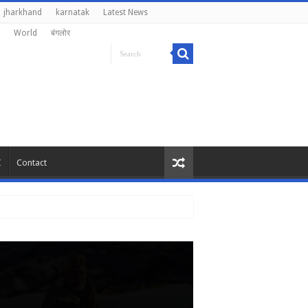
jharkhand
karnatak
Latest News
World
बंगलोर
I
Contact