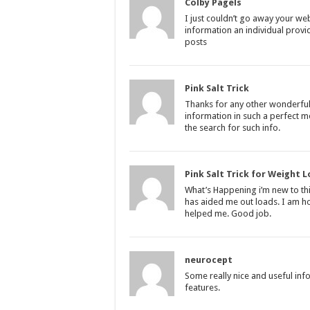
Colby Pagels
I just couldn’t go away your we
information an individual provi
posts
Pink Salt Trick
Thanks for any other wonderful 
information in such a perfect m
the search for such info.
Pink Salt Trick for Weight L
What’s Happening i’m new to this
has aided me out loads. I am hop
helped me. Good job.
neurocept
Some really nice and useful infor
features.