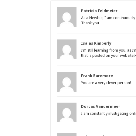
Patricia Feldmeier
As a Newbie, I am continuously 
Thank you
Isaias Kimberly
I’m still learning from you, as 
that is posted on your website.K
Frank Baremore
You are a very clever person!
Dorcas Vandermeer
I am constantly invstigating onl