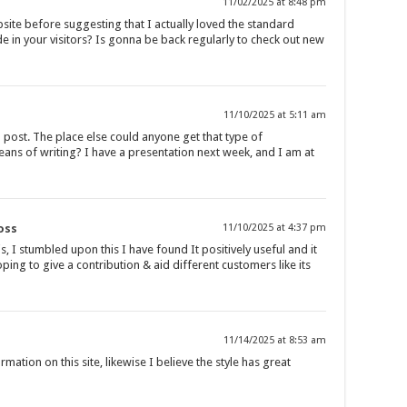
11/02/2025 at 8:48 pm
bsite before suggesting that I actually loved the standard
de in your visitors? Is gonna be back regularly to check out new
11/10/2025 at 5:11 am
post. The place else could anyone get that type of
eans of writing? I have a presentation next week, and I am at
oss
11/10/2025 at 4:37 pm
, I stumbled upon this I have found It positively useful and it
ing to give a contribution & aid different customers like its
11/14/2025 at 8:53 am
mation on this site, likewise I believe the style has great