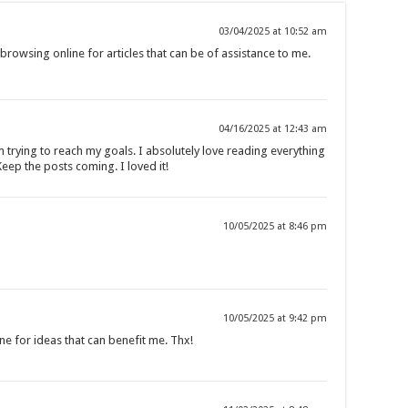
03/04/2025 at 10:52 am
browsing online for articles that can be of assistance to me.
04/16/2025 at 12:43 am
I’m trying to reach my goals. I absolutely love reading everything
eep the posts coming. I loved it!
10/05/2025 at 8:46 pm
10/05/2025 at 9:42 pm
ine for ideas that can benefit me. Thx!