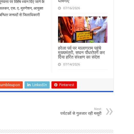
घोषणाएं
गुणवत्ता पर विशेष ध्यान दिए जाने के
वलकर, एस. ए. मुरुगेशन, आयुक्त
07/16/2026
्बन्धित जनपदों से जिलाधिकारी
हरेला पर्व पर मालाग्राम पहुंचे
मुख्यमंत्री, सघन पौधरोपण कर
दिया हरित संरक्षण का संदेश
07/14/2026
tumbleupon
LinkedIn
Pinterest
Next
पर्यटकों से गुलजार रही मसूरी