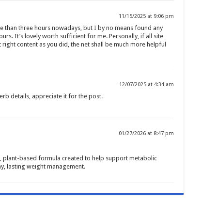
11/15/2025 at 9:06 pm
re than three hours nowadays, but I by no means found any
urs. It’s lovely worth sufficient for me. Personally, if all site
ight content as you did, the net shall be much more helpful
12/07/2025 at 4:34 am
b details, appreciate it for the post.
01/27/2026 at 8:47 pm
d, plant-based formula created to help support metabolic
hy, lasting weight management.