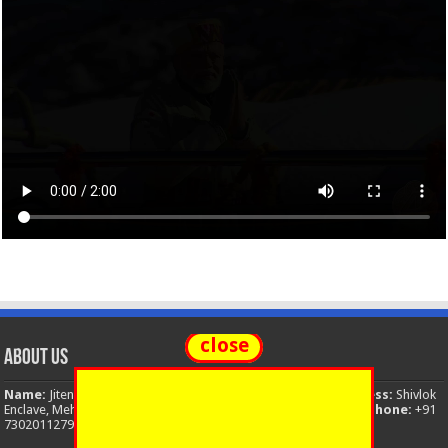
close
About Us
Name:
Jitendra Singh
Organization:
The National News
Address:
Shivlok
Enclave, Mehuwala Mafi, Dehradun, Uttarakhand, 248001, India
Phone:
+91
7302011279
Email:
thenationalnews.india@gmail.com