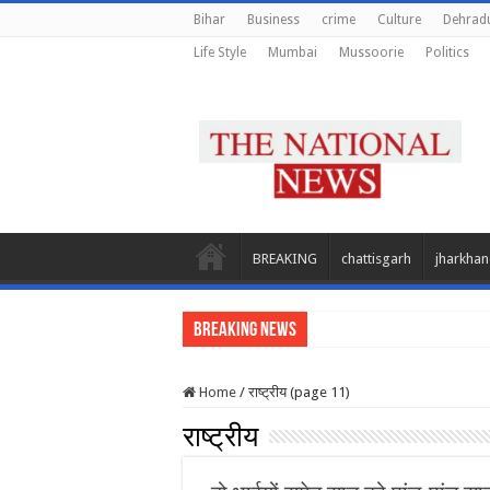
Bihar
Business
crime
Culture
Dehrad
Life Style
Mumbai
Mussoorie
Politics
BREAKING
chattisgarh
jharkha
Breaking News
प्रदेश क
Home
/
राष्ट्रीय (page 11)
राष्ट्रीय