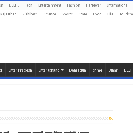
un
DELHI
Tech
Entertainment
Fashion
Haridwar
International
Rajasthan
Rishikesh
Science
Sports
State
Food
Life
Tourism
nd
Uttar Pradesh
Uttarakhand
Dehradun
crime
Bihar
DELH