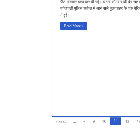
पीट-पीटकर हत्या कर दी गई। घटना सोमवार की देर रात 
कोतवाली पुलिस सर्कल में आने वाले बुलंदशहर के एक मैर
में हुई। …
Read More »
11
« First
...
«
9
10
12
1