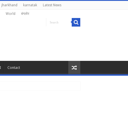
jharkhand
karnatak
Latest News
World
बंगलोर
I
Contact