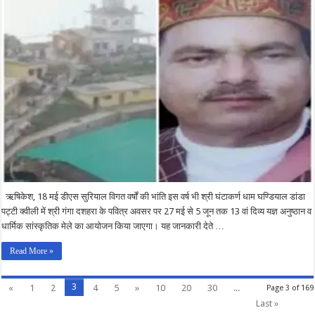
में
गंगा
दशहरे
पर
27
मई
से
5
जून
तक
आयोजित
किया
जाएगा
13
वां
दिव्य
यज्ञ
अनुष्ठान
एवं
धार्मिक
सांस्कृतिक
मेला:-
ऋषिकेश, 18 मई डीएस सुरियाल विगत वर्षों की भांति इस वर्ष भी श्री घंटाकर्ण धाम घण्डियाल डांडा
विजय
प्रकाश
पट्टी क्वीली में श्री गंगा दशहरा के पवित्र अवसर पर 27 मई से 5 जून तक 13 वां दिव्य यज्ञ अनुष्ठान व
धार्मिक सांस्कृतिक मेले का आयोजन किया जाएगा। यह जानकारी देते …
Read More »
3
«
1
2
4
5
»
10
20
30
...
Page 3 of 169
Last »