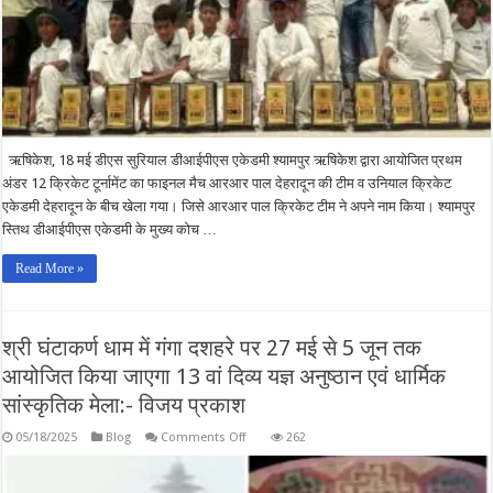
पर
किया
कब्जा,
मुख्य
अतिथि
ने
विजेता
व
उपविजेता
टीमों
के
ऋषिकेश, 18 मई डीएस सुरियाल डीआईपीएस एकेडमी श्यामपुर ऋषिकेश द्वारा आयोजित प्रथम
खिलाडियों
को
अंडर 12 क्रिकेट टूर्नामेंट का फाइनल मैच आरआर पाल देहरादून की टीम व उनियाल क्रिकेट
किया
एकेडमी देहरादून के बीच खेला गया। जिसे आरआर पाल क्रिकेट टीम ने अपने नाम किया। श्यामपुर
सम्मानित
स्तिथ डीआईपीएस एकेडमी के मुख्य कोच …
Read More »
श्री घंटाकर्ण धाम में गंगा दशहरे पर 27 मई से 5 जून तक
आयोजित किया जाएगा 13 वां दिव्य यज्ञ अनुष्ठान एवं धार्मिक
सांस्कृतिक मेला:- विजय प्रकाश
on
05/18/2025
Blog
Comments Off
262
श्री
घंटाकर्ण
धाम