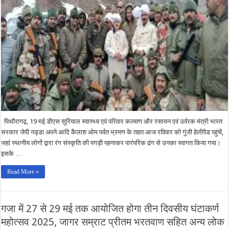
में
ली
वाइब्रेंट
विलेज
योजना
के
कार्यों
की
जानकारी,
कहा
पूरा
देश
वीर
जवानों
के
त्याग
और
बलिदान
पिथौरागढ़, 19 मई डीएस सुरियाल स्वास्थ्य एवं परिवार कल्याण और रसायन एवं उर्वरक मंत्री भारत
का
करता
सरकार जेपी नड्डा अपने आदि कैलाश ओम पर्वत भ्रमण के तहत आज रविवार को गुंजी हेलीपैड पहुंचें,
है
जहां स्थानीय लोगों द्वारा रंग संस्कृति की पगड़ी पहनाकर पारंपरिक ढंग से उनका स्वागत किया गया।
सम्मान:-
जेपी
इसके …
नड्डा
Read More »
गजा में 27 से 29 मई तक आयोजित होगा तीन दिवसीय घंटाकर्ण
महोत्सव 2025, जागर सम्राट प्रीतम भरतवाण सहित अन्य लोक