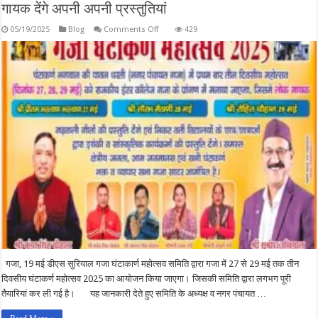
गायक देंगे अपनी अपनी प्रस्तुतियां
on
05/19/2025
Blog
Comments Off
429
गजा
में
27
से
29
मई
तक
आयोजित
होगा
तीन
दिवसीय
घंटाकर्ण
महोत्सव
2025,
जागर
सम्राट
प्रीतम
भरतवाण
सहित
अन्य
लोक
गायक
देंगे
अपनी
अपनी
गजा, 19 मई डीएस सुरियाल गजा घंटाकार्ण महोत्सव समिति द्वारा गजा में 27 से 29 मई तक तीन
प्रस्तुतियां
दिवसीय घंटाकर्ण महोत्सव 2025 का आयोजन किया जाएगा। जिसकी समिति द्वारा लगभग पूरी
तैयारियां कर ली गई है। यह जानकारी देते हुए समिति के अध्यक्ष व नगर पंचायत …