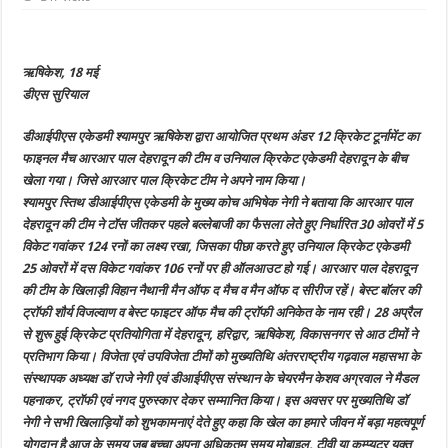
पाल
क्रिकेट
टीम
ने
उनियाल
ऋषिकेश, 18 मई
क्रिकेट
एकेडमी
डीएस सुरियाल
देहरादून
की
टीम
डीआईपीएस एकेडमी श्यामपुर ऋषिकेश द्वारा आयोजित प्रथम अंडर 12 क्रिकेट टूर्नामेंट का
को
हराकर
फाइनल मैच आरआर पाल देहरादून की टीम व उनियाल क्रिकेट एकेडमी देहरादून के बीच
ट्रॉफी
पर
खेला गया। जिसे आरआर पाल क्रिकेट टीम ने अपने नाम किया।
किया
श्यामपुर स्तिथ डीआईपीएस एकेडमी के मुख्य कोच अभिषेक नेगी ने बताया कि आरआर पाल
कब्जा,
मुख्य
देहरादून की टीम ने टॉस जीतकर पहले बल्लेबाजी का फैसला लेते हुए निर्धारित 30 ओवरों में 5
अतिथि
ने
विकेट गवांकर 124 रनों का लक्ष्य रखा, जिसका पीछा करते हुए उनियाल क्रिकेट एकेडमी
विजेता
25 ओवरों में दस विकेट गवांकर 106 रनों पर ही ऑलआउट हो गई। आरआर पाल देहरादून
व
उपविजेता
की टीम के खिलाड़ी विहान नैथानी मैन ऑफ द मैच व मैन ऑफ द सीरीज रहें। बेस्ट बॉलर की
टीमों
के
ट्रॉफी शौर्य विजल्वाण व बेस्ट फाइटर ऑफ मैच की ट्रॉफी अनिकेत के नाम रही। 28 अप्रैल
खिलाडियों
से शुरू हुई क्रिकेट प्रतियोगिता में देहरादून, हरिद्वार, ऋषिकेश, विकासनगर से आठ टीमों ने
को
किया
प्रतिभाग किया। विजेता एवं उपविजेता टीमों को मुख्यतिथि अंतरराष्ट्रीय गढ़वाल महासभा के
सम्मानित
संस्थापक अध्यक्ष डॉ राजे नेगी एवं डीआईपीएस संस्थान के चेयरमैन केशव अग्रवाल ने मैडल
पहनाकर, ट्रॉफी एवं नगद पुरुस्कार देकर सम्मानित किया। इस अवसर पर मुख्यतिथि डॉ
नेगी ने सभी खिलाड़ियों को शुभकामनाएं देते हुए कहा कि खेल का हमारे जीवन में बड़ा महत्वपूर्ण
योगदान है आज के समय जब बच्चा अपना अधिकतम समय मोबाइल, टीवी या कम्प्यूटर युक्त