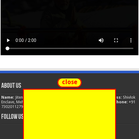
close
About Us
Name:
Jitendra Singh
Organization:
The National News
Address:
Shivlok
Enclave, Mehuwala Mafi, Dehradun, Uttarakhand, 248001, India
Phone:
+91
7302011279
Email:
thenationalnews.india@gmail.com
FOLLOW US