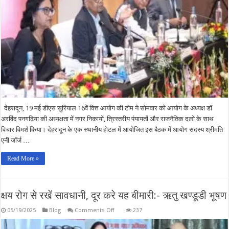
राजनैतिक
दलों
के
प्रतिनिधियों
से
लिए
सुझाव
देहरादून, 19 मई डीएस सुरियाल 16वें वित्त आयोग की टीम ने सोमवार को आयोग के अध्यक्ष डॉ
अरविंद पनगढ़िया की अध्यक्षता में नगर निकायों, त्रिस्तरीय पंयायतों और राजनैतिक दलों के साथ
विचार विमर्श किया। देहरादून के एक स्थानीय होटल में आयोजित इस बैठक में आयोग सदस्य श्रीमति
एनी जॉर्ज …
Read More »
क्षय रोग से रखें सावधानी, दूर करे यह बीमारी:- ऋतु खण्डूडी भूषण
on
05/19/2025
Blog
Comments Off
237
क्षय
रोग