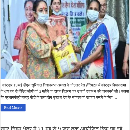
से
रखें
सावधानी,
दूर
करे
यह
बीमारी:-
ऋतु
खण्डूडी
भूषण
कोटद्वार,19 मई डीएस सुरियाल विधानसभा अध्यक्ष ने कोटद्वार बेस हॉस्पिटल में कोटद्वार विधानसभा
के क्षय रोग से पीड़ित लोगों को 2 महीने का राशन वितरण कर उनकी स्वास्थ्य की जानकारी ली। बताया
कि प्रधानमंत्री नरेंद्र मोदी के श्रय रोग मुक्त हो देश के संकल्प को साकार करने के लिए …
Read More »
नगर निगम क्षेत्र में 21 मई से 9 जून तक आयोजित किए जा रहे