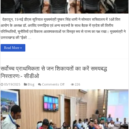
देहरादून, 19 मई डीएस सुरियाल मुख्यमंत्री पुष्कर सिंह धामी ने सोमवार सचिवालय में 16वें वित्त
आयोग के अध्यक्ष डॉ. अरविंद पनगढ़िया एवं अन्य सदस्यों के साथ बैठक में प्रदेश की वित्तीय
परिस्थितियों, चुनौतियों एवं विकास आवश्यकताओं पर विस्तृत रूप से राज्य का पक्ष रखा। मुख्यमंत्री ने
उत्तराखण्ड की ’’ईको …
Read More »
सर्वोच्च प्राथमिकता से जन शिकायतों का करें समयबद्ध
निस्तारणः- सीडीओ
on
05/19/2025
Blog
Comments Off
226
सर्वोच्च
प्राथमिकता
से
जन
शिकायतों
का
करें
समयबद्ध
निस्तारणः-
सीडीओ