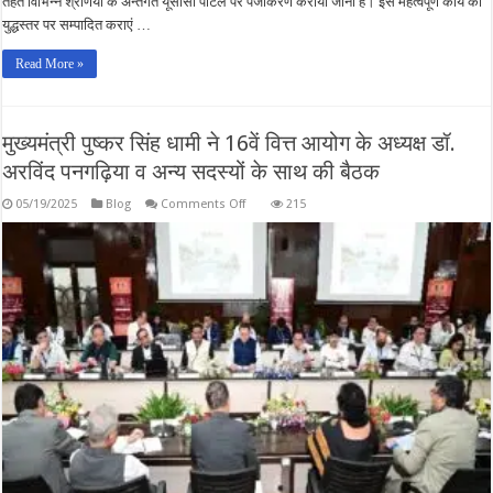
तहत विभिन्न श्रेणियों के अन्तर्गत यूसीसी पोर्टल पर पंजीकरण कराया जाना है। इस महत्वपूर्ण कार्य को
युद्धस्तर पर सम्पादित कराएं …
Read More »
मुख्यमंत्री पुष्कर सिंह धामी ने 16वें वित्त आयोग के अध्यक्ष डॉ.
अरविंद पनगढ़िया व अन्य सदस्यों के साथ की बैठक
on
05/19/2025
Blog
Comments Off
215
मुख्यमंत्री
पुष्कर
सिंह
धामी
ने
16वें
वित्त
आयोग
के
अध्यक्ष
डॉ.
अरविंद
पनगढ़िया
व
अन्य
सदस्यों
के
साथ
की
बैठक