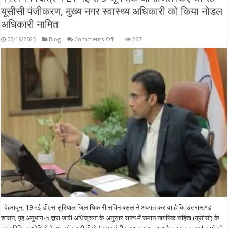
यूसीसी पंजीकरण, मुख्य नगर स्वास्थ्य अधिकारी को किया नोडल
अधिकारी नामित
on
05/19/2025
Blog
Comments Off
267
नगर
निगम
क्षेत्र
में
21
मई
से
9
जून
तक
आयोजित
किए
जा
रहे
यूसीसी
पंजीकरण,
मुख्य
नगर
स्वास्थ्य
अधिकारी
को
किया
नोडल
अधिकारी
नामित
देहरादून, 19 मई डीएस सुरियाल जिलाधिकारी सविन बसंल ने अवगत कराया है कि उत्तराखण्ड
शासन, गृह अनुभाग-5 द्वारा जारी अधिसूचना के अनुसार राज्य में समान नागरिक संहिता (यूसीसी) के