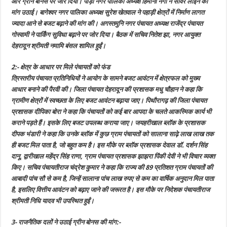
और ग्रीन बोनस पर जोर दिया। पौड़ी नगर पालिका अध्यक्ष हिमानी नेगी ने सीवर लाइन की
मांग उठाई। बागेश्वर नगर पालिका अध्यक्ष सुरेश खेतवाल ने पहाड़ी क्षेत्रों में निर्माण लागत
ज्यादा आने से बजट बढ़ाने की मांग की। अगस्तमुनि नगर पंचायत अध्यक्ष राजेंद्र पंचायत
गोस्वामी ने पार्किंग सुविधा बढ़ाने पर जोर दिया। बैठक में सचिव नितेश झा, नगर आयुक्त
देहरादून श्रीमती नमामि बंसल शामिल हुईं।
2:- क्षेत्र के आधार पर मिले पंचायतों को फंड
त्रिस्तरीय पंचायत प्रतिनिधियों ने आयोग के सामने बजट आवंटन में क्षेत्रफल को मुख्य
आधार बनाने की पैरवी की। जिला पंचायत देहरादून की प्रशासक मधु चौहान ने कहा कि
ग्रामीण क्षेत्रों में स्वच्छता के लिए बजट आवंटन बढ़ाया जाए। पिथौरागढ़ की जिला पंचायत
प्रशासक दीपिका बोरा ने कहा कि पंचायतों को कई बार आपदा के चलते आकस्मिक कार्य भी
कराने पड़ते हैं। इसके लिए बजट उपलब्ध कराया जाए। जयहरीखाल ब्लॉक के प्रशासक
दीपक भंडारी ने कहा कि उनके ब्लॉक में कुछ ग्राम पंचायतों को सालाना साढ़े लाख लाख तक
ही बजट मिल पाता है, जो बहुत कम है। इस मौके पर ब्लॉक प्रशासक देवाल डॉ. दर्शन सिंह
दानू, द्वारीखाल महेंद्र सिंह राणा, ग्राम पंचायत प्रशासक झाझरा पिंकी देवी ने भी विचार व्यक्त
किए। सचिव पंचायतीराज चंद्रेश कुमार ने कहा कि राज्य की 89 प्रतिशत ग्राम पंचायतों की
आबादी पांच सौ से कम है, जिन्हें सालाना पांच लाख रुपए से कम का वार्षिक अनुदान मिल पाता
है, इसलिए वित्तीय आवंटन को बढ़ाए जाने की जरूरत है। इस मौके पर निदेशक पंचायतीराज
श्रीमती निधि यादव भी उपस्थित हुईं।
3- राजनैतिक दलों ने उठाई ग्रीन बोनस की मांग:-