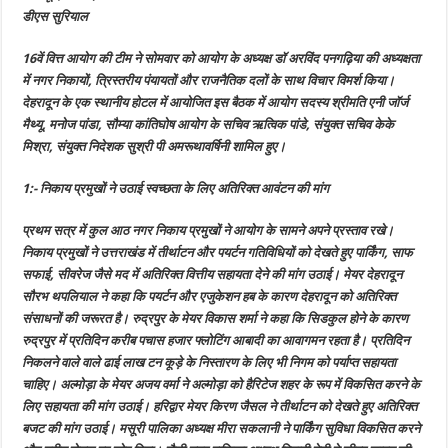
पंचायतों
डीएस सुरियाल
और
राजनैतिक
दलों
16वें वित्त आयोग की टीम ने सोमवार को आयोग के अध्यक्ष डॉ अरविंद पनगढ़िया की अध्यक्षता
के
प्रतिनिधियों
में नगर निकायों, त्रिस्तरीय पंयायतों और राजनैतिक दलों के साथ विचार विमर्श किया।
से
लिए
देहरादून के एक स्थानीय होटल में आयोजित इस बैठक में आयोग सदस्य श्रीमति एनी जॉर्ज
सुझाव
मैथ्यू, मनोज पांडा, सौम्या कांतिघोष आयोग के सचिव ऋत्विक पांडे, संयुक्त सचिव केके
मिश्रा, संयुक्त निदेशक सुश्री पी अमरूथावर्षिनी शामिल हुए।
1:- निकाय प्रमुखों ने उठाई स्वच्छता के लिए अतिरिक्त आवंटन की मांग
प्रथम सत्र में कुल आठ नगर निकाय प्रमुखों ने आयोग के सामने अपने प्रस्ताव रखे।
निकाय प्रमुखों ने उत्तराखंड में तीर्थाटन और पयर्टन गतिविधियों को देखते हुए पार्किंग, साफ
सफाई, सीवरेज जैसे मद में अतिरिक्त वित्तीय सहायता देने की मांग उठाई। मेयर देहरादून
सौरभ थपलियाल ने कहा कि पयर्टन और एजुकेशन हब के कारण देहरादून को अतिरिक्त
संसाधनों की जरूरत है। रुद्रपुर के मेयर विकास शर्मा ने कहा कि सिडकुल होने के कारण
रुद्रपुर में प्रतिदिन करीब पचास हजार फ्लोटिंग आबादी का आवागमन रहता है। प्रतिदिन
निकलने वाले वाले ढाई लाख टन कूड़े के निस्तारण के लिए भी निगम को पर्याप्त सहायता
चाहिए। अल्मोड़ा के मेयर अजय वर्मा ने अल्मोड़ा को हैरिटेज शहर के रूप में विकसित करने के
लिए सहायता की मांग उठाई। हरिद्वार मेयर किरण जैसल ने तीर्थाटन को देखते हुए अतिरिक्त
बजट की मांग उठाई। मसूरी पालिका अध्यक्ष मीरा सकलानी ने पार्किंग सुविधा विकसित करने