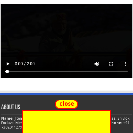
close
About Us
Name:
Jitendra Singh
Organization:
The National News
Address:
Shivlok
Enclave, Mehuwala Mafi, Dehradun, Uttarakhand, 248001, India
Phone:
+91
7302011279
Email:
thenationalnews.india@gmail.com