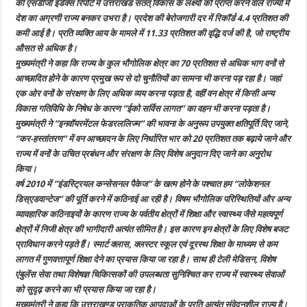
की एसडीजी इंडेक्स रिपोर्ट में उत्तराखंड सतत् विकास के लक्ष्यों को प्राप्त करने वाले राज्यों में
देश का अग्रणी राज्य बनकर उभरा है। प्रदेश की बेरोजगारी दर में रिकॉर्ड 4.4 प्रतिशत की
कमी आई है। प्रति व्यक्ति आय के मामले में 11.33 प्रतिशत की वृद्धि दर्ज की है, जो राष्ट्रीय
औसत से अधिक है।
मुख्यमंत्री ने कहा कि राज्य के कुल भौगोलिक क्षेत्र का 70 प्रतिशत से अधिक भाग वनों से
आच्छादित होने के कारण प्रमुख रूप से दो चुनौतियों का सामना भी करना पड़ रहा है। जहां
एक ओर वनों के संरक्षण के लिए अधिक व्यय करना पड़ता है, वहीं वन क्षेत्र में किसी अन्य
विकास गतिविधि के निषेध के कारण ’’ईको सर्विस लागत’’ का वहन भी करना पड़ता है।
मुख्यमंत्री ने ’’इनवॉयरमेंटल फेडरललिज्म’’ की भावना के अनुरूप उपयुक्त क्षतिपूर्ति दिए जाने,
’’कर-हस्तांतरण’’ में वन आच्छादन के लिए निर्धारित भार को 20 प्रतिशत तक बढ़ाये जाने और
राज्य में वनों के उचित प्रबंधन और संरक्षण के लिए विशेष अनुदान दिए जाने का अनुरोध
किया।
वर्ष 2010 में ’’इंडस्ट्रियल कन्सेसनल पैकेज’’ के खत्म होने के पश्चात हम ’’लोकेशनल
डिस्एडवान्टेज’’ की पूर्ति करने में कठिनाई आ रही है। विषम भौगोलिक परिस्थितियों और अन्य
व्यावहारिक कठिनाइयों के कारण राज्य के पर्वतीय क्षेत्रों में शिक्षा और स्वास्थ्य जैसे महत्वपूर्ण
क्षेत्रों में निजी क्षेत्र की भागीदारी अत्यंत सीमित है। इस कारण इन क्षेत्रों के लिए विशेष बजट
प्राविधान करने पड़ते हैं। स्मार्ट क्लास, क्लस्टर स्कूल एवं दूरस्थ शिक्षा के माध्यम से कम
लागत में गुणवत्तापूर्ण शिक्षा देने का प्रयास किया जा रहा है। साथ ही टेली मेडिसन, विशेष
एंबुलेंस सेवा तथा विशेषज्ञ चिकित्सकों की उपलब्धता सुनिश्चित कर राज्य में स्वास्थ्य सेवाओं
को सुदृढ़ करने का भी प्रयास किया जा रहा है।
मुख्यमंत्री ने कहा कि उत्तराखण्ड प्राकृतिक आपदाओं के प्रति अत्यंत संवेदनशील राज्य है।