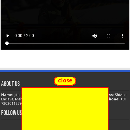
close
About Us
Name:
Jitendra Singh
Organization:
The National News
Address:
Shivlok
Enclave, Mehuwala Mafi, Dehradun, Uttarakhand, 248001, India
Phone:
+91
7302011279
Email:
thenationalnews.india@gmail.com
FOLLOW US