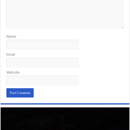
Name
Email
Website