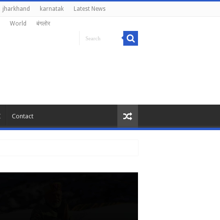
jharkhand
karnatak
Latest News
World
बंगलोर
I
Contact