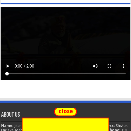
close
About Us
Name:
Jitendra Singh
Organization:
The National News
Address:
Shivlok
Enclave, Mehuwala Mafi, Dehradun, Uttarakhand, 248001, India
Phone:
+91