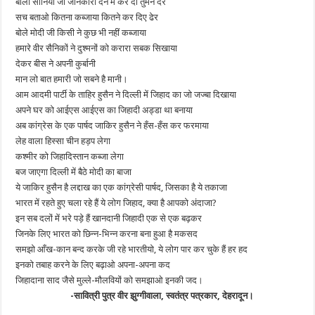
बोलीं सोनिया जी जानकारी देने में कर दी तुमने देर
सच बताओ कितना कब्जाया कितने कर दिए ढेर
बोले मोदी जी किसी ने कुछ भी नहीं कब्जाया
हमारे वीर सैनिकों ने दुश्मनों को करारा सबक सिखाया
देकर बीस ने अपनी कुर्बानी
मान लो बात हमारी जो सबने है मानी।
आम आदमी पार्टी के ताहिर हुसैन ने दिल्ली में जिहाद का जो जज्बा दिखाया
अपने घर को आईएस आईएस का जिहादी अड्डा था बनाया
अब कांग्रेस के एक पार्षद जाकिर हुसैन ने हँस-हँस कर फरमाया
लेह वाला हिस्सा चीन हड़प लेगा
कश्मीर को जिहादिस्तान कब्जा लेगा
बज जाएगा दिल्ली में बैठे मोदी का बाजा
ये जाकिर हुसैन है लद्दाख का एक कांग्रेसी पार्षद, जिसका है ये तकाजा
भारत में रहते हुए चला रहे हैं ये लोग जिहाद, क्या है आपको अंदाजा?
इन सब दलों में भरे पड़े हैं खानदानी जिहादी एक से एक बढ़कर
जिनके लिए भारत को छिन्न-भिन्न करना बना हुआ है मकसद
समझो आँख-कान बन्द करके जी रहे भारतीयो, ये लोग पार कर चुके हैं हर हद
इनको तबाह करने के लिए बढ़ाओ अपना-अपना कद
जिहादाना साद जैसे मुल्ले-मौलवियों को समझाओ इनकी जद।
-सावित्री पुत्र वीर झुग्गीवाला, स्वतंत्र पत्रकार, देहरादून।