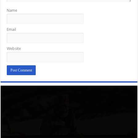
Name
Email
Website