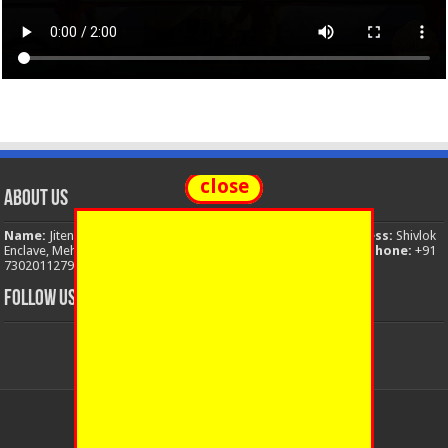
close
About Us
Name:
Jitendra Singh
Organization:
The National News
Address:
Shivlok
Enclave, Mehuwala Mafi, Dehradun, Uttarakhand, 248001, India
Phone:
+91
7302011279
Email:
thenationalnews.india@gmail.com
FOLLOW US
© Copyright 2026, All Rights Reserved