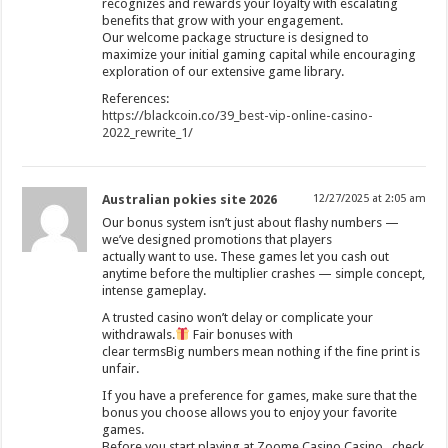
recognizes and rewards your loyalty with escalating
benefits that grow with your engagement.
Our welcome package structure is designed to
maximize your initial gaming capital while encouraging
exploration of our extensive game library.
References:
https://blackcoin.co/39_best-vip-online-casino-
2022_rewrite_1/
Australian pokies site 2026
12/27/2025 at 2:05 am
Our bonus system isn’t just about flashy numbers —
we’ve designed promotions that players
actually want to use. These games let you cash out
anytime before the multiplier crashes — simple concept,
intense gameplay.
A trusted casino won’t delay or complicate your
withdrawals.
Fair bonuses with
clear termsBig numbers mean nothing if the fine print is
unfair.
If you have a preference for games, make sure that the
bonus you choose allows you to enjoy your favorite
games.
Before you start playing at Zoome Casino Casino , check