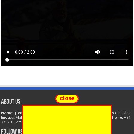
close
About Us
Name:
Jitendra Singh
Organization:
The National News
Address:
Shivlok
Enclave, Mehuwala Mafi, Dehradun, Uttarakhand, 248001, India
Phone:
+91
7302011279
Email:
thenationalnews.india@gmail.com
FOLLOW US