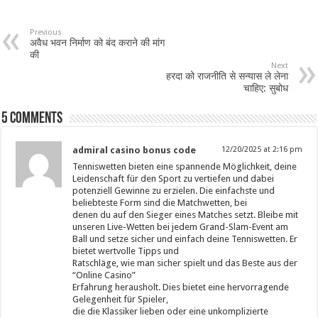
Previous
अवैध भवन निर्माण को बंद कराने की मांग
की
Next
हरदा को राजनीति से सन्यास ले लेना
चाहिए: सुबोध
5 comments
admiral casino bonus code
12/20/2025 at 2:16 pm
Tenniswetten bieten eine spannende Möglichkeit, deine
Leidenschaft für den Sport zu vertiefen und dabei
potenziell Gewinne zu erzielen. Die einfachste und
beliebteste Form sind die Matchwetten, bei
denen du auf den Sieger eines Matches setzt. Bleibe mit
unseren Live-Wetten bei jedem Grand-Slam-Event am
Ball und setze sicher und einfach deine Tenniswetten. Er
bietet wertvolle Tipps und
Ratschläge, wie man sicher spielt und das Beste aus der
“Online Casino”
Erfahrung herausholt. Dies bietet eine hervorragende
Gelegenheit für Spieler,
die die Klassiker lieben oder eine unkomplizierte