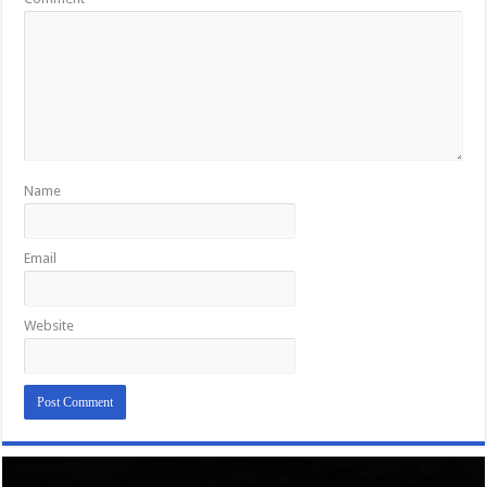
Name
Email
Website