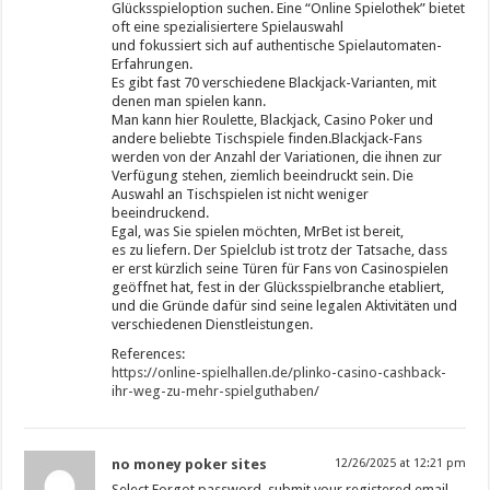
Glücksspieloption suchen. Eine “Online Spielothek” bietet
oft eine spezialisiertere Spielauswahl
und fokussiert sich auf authentische Spielautomaten-
Erfahrungen.
Es gibt fast 70 verschiedene Blackjack-Varianten, mit
denen man spielen kann.
Man kann hier Roulette, Blackjack, Casino Poker und
andere beliebte Tischspiele finden.Blackjack-Fans
werden von der Anzahl der Variationen, die ihnen zur
Verfügung stehen, ziemlich beeindruckt sein. Die
Auswahl an Tischspielen ist nicht weniger
beeindruckend.
Egal, was Sie spielen möchten, MrBet ist bereit,
es zu liefern. Der Spielclub ist trotz der Tatsache, dass
er erst kürzlich seine Türen für Fans von Casinospielen
geöffnet hat, fest in der Glücksspielbranche etabliert,
und die Gründe dafür sind seine legalen Aktivitäten und
verschiedenen Dienstleistungen.
References:
https://online-spielhallen.de/plinko-casino-cashback-
ihr-weg-zu-mehr-spielguthaben/
no money poker sites
12/26/2025 at 12:21 pm
Select Forgot password, submit your registered email,