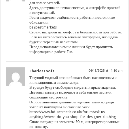
для пользователей.
Здесь доступна понятная система, а интерфейс простой
и интуитивный.
Гости выделяют стабильность работы и постоянные
обновления.
bs2best.markets
Сервис настроен на комфорт и безопасность при работе.
Если вы интересуетесь теневые платформы, площадка
будет интересным вариантом.
Перед использованием не лишним будет прочитать
информацию о работе Tor.
Charleszooft
04/13/2025 at 11:10 am
Текущий модный сезон обещает быть насыщенным и
инновационным в плане моды.
В тренде будут свободные силуэты и яркие акценты.
Цветовая палитра включают в себя мягкие пастели,
создающие настроение.
Особое внимание дизайнеры уделяют тканям, среди
которых популярны винтажные очки.
https://www.hd-aesthetic.co.uk/forum/ask-us-
anything/where-do-you-shop-for-designer-clothing
Снова популярны элементы 90-х, интерпретированные
по-новому.