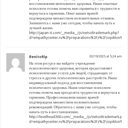
восстановления ментального здоровья. Наши опытные
психологи готовы помочь вам справиться с трудности и
вернуться к гармонии. Опыт наших врачей
подтверждена множеством положительных отзывов.
Запишитесь с нами уже сегодня, чтобы начать путь к
лучшей жизни.
http://japan-it.com/__media__/js/netsoltrademark.php?
d=empathycenter.ru%2Fpreparations%2Fz%2Fzopiklon%2F
BenitoRip
03/19/2025 at 5:24 am
На этом ресурсе вы найдете учреждение
психологического здоровья, которая предоставляет
психологические услуги для людей, страдающих от
стресса и других психологических расстройств. Наша
индивидуальный подход для восстановления
психического здоровья. Наши опытные психологи
готовы помочь вам преодолеть трудности и вернуться к
гармонии. Профессионализм наших врачей
подтверждена множеством положительных
рекомендаций. Обратитесь с нами уже сегодня, чтобы
начать путь к восстановлению.
http://levelhead360.com/__media__/js/netsoltrademark.php
d=empathycenter.ru%2Fpreparations%2Fz%2Fzopiklon%2F