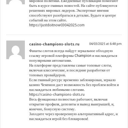
мировой политики. Ежедневные публикации помогают
быть в курсе главных новостей. На сайте публикуются
решениях мировых лидеров. Экспертные мнения
способствуют разобраться в деталях. Будьте в центре
событий на этом сайте.
https://justdoitnow03042025.com
casino-champions-slots.ru
04/03/2025 at 6:48 pm
Фанаты слотов всегда найдут зеркальное обходную
ссылку игровой платформы Champion и наслаждаться
популярными автоматами.
На платформе представлены самые топовые слоты,
включая классические, и последние разработки от
топовых провайдеров.
Если главный ресурс временно заблокирован, зеркало
казино Чемпион даст возможность без проблем войти и
наслаждаться любимыми слотами.
https://casino-champions-slots.ru
Весь функционал полностью работают, включая
открытие профиля, депозиты и вывод выигрышей, и,
конечно, бонусную систему.
Заходите через проверенную альтернативный адрес, и
наслаждаться игрой без блокировок!