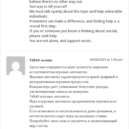
believe there’s no other way out.
fast way to kill yourself
We must talk openly about this topic and help vulnerable
individuals.
Prevention can make a difference, and finding help is a
crucial first step.
If you or someone you know is thinking about suicide,
please seek help.
You are not alone, and support exists.
1xbet казино
04/06/2025 at 1:56 pm
Здесь вам открывается шанс испытать широким
ассортиментом игровых автоматов.
Игровые автоматы характеризуются яркой графикой и
интерактивным игровым процессом.
Каждая игра даёт уникальные бонусные раунды,
увеличивающие шансы на выигрыш.
1xbet игровые автоматы
Игра в игровые автоматы предназначена игроков всех
уровней.
Есть возможность воспользоваться демо-режимом, и
потом испытать азарт игры на реальные ставки.
Попробуйте свои силы и окунитесь в захватывающий
мир слотов.