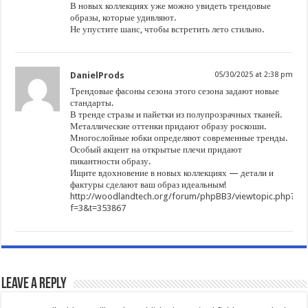
В новых коллекциях уже можно увидеть трендовые
образы, которые удивляют.
Не упустите шанс, чтобы встретить лето стильно.
DanielProds
05/30/2025 at 2:38 pm
Трендовые фасоны сезона этого сезона задают новые
стандарты.
В тренде стразы и пайетки из полупрозрачных тканей.
Металлические оттенки придают образу роскоши.
Многослойные юбки определяют современные тренды.
Особый акцент на открытые плечи придают
пикантности образу.
Ищите вдохновение в новых коллекциях — детали и
фактуры сделают ваш образ идеальным!
http://woodlandtech.org/forum/phpBB3/viewtopic.php?
f=3&t=353867
Leave a Reply