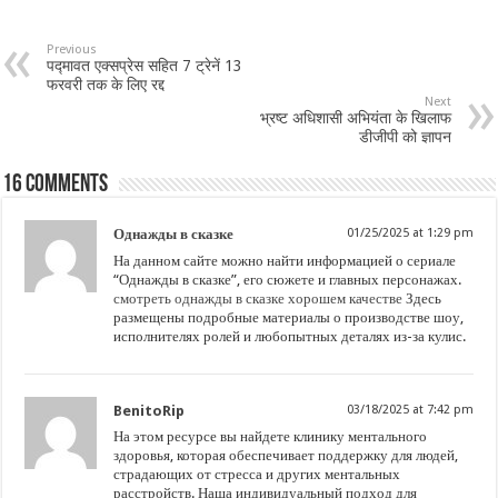
Previous
पद्मावत एक्सप्रेस सहित 7 ट्रेनें 13
फरवरी तक के लिए रद्द
Next
भ्रष्ट अधिशासी अभियंता के खिलाफ
डीजीपी को ज्ञापन
16 comments
Однажды в сказке
01/25/2025 at 1:29 pm
На данном сайте можно найти информацией о сериале
“Однажды в сказке”, его сюжете и главных персонажах.
смотреть однажды в сказке хорошем качестве
Здесь
размещены подробные материалы о производстве шоу,
исполнителях ролей и любопытных деталях из-за кулис.
BenitoRip
03/18/2025 at 7:42 pm
На этом ресурсе вы найдете клинику ментального
здоровья, которая обеспечивает поддержку для людей,
страдающих от стресса и других ментальных
расстройств. Наша индивидуальный подход для