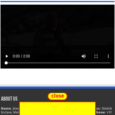
close
About Us
Name:
Jitendra Singh
Organization:
The National News
Address:
Shivlok
Enclave, Mehuwala Mafi, Dehradun, Uttarakhand, 248001, India
Phone:
+91