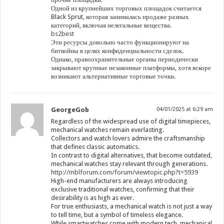
Одной из крупнейших торговых площадок считается
Black Sprut, которая занималась продаже разных
категорий, включая нелегальные вещества.
bs2best
Эти ресурсы довольно часто функционируют на
биткойны в целях конфиденциальности сделок.
Однако, правоохранительные органы периодически
закрывают крупные незаконные платформы, хотя вскоре
возникают альтернативные торговые точки.
GeorgeGob
04/01/2025 at 6:29 am
Regardless of the widespread use of digital timepieces,
mechanical watches remain everlasting.
Collectors and watch lovers admire the craftsmanship
that defines classic automatics.
In contrast to digital alternatives, that become outdated,
mechanical watches stay relevant through generations.
http://mblforum.com/forum/viewtopic.php?t=5939
High-end manufacturers are always introducing
exclusive traditional watches, confirming that their
desirability is as high as ever.
For true enthusiasts, a mechanical watch is not just a way
to tell time, but a symbol of timeless elegance.
While smartwatches come with modern tech, mechanical