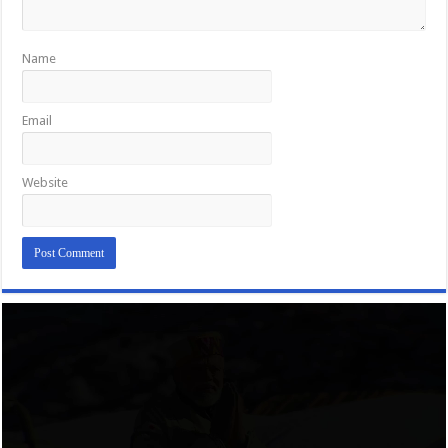
Name
Email
Website