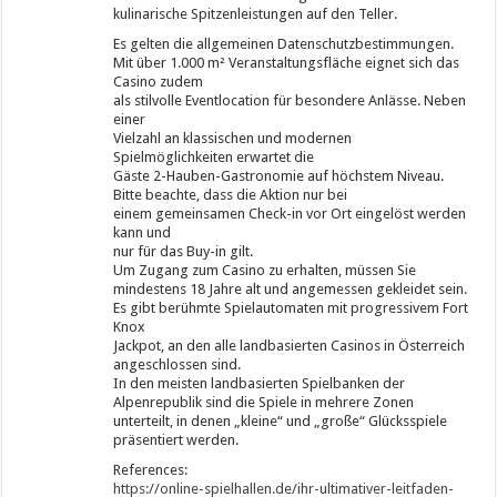
kulinarische Spitzenleistungen auf den Teller.
Es gelten die allgemeinen Datenschutzbestimmungen.
Mit über 1.000 m² Veranstaltungsfläche eignet sich das
Casino zudem
als stilvolle Eventlocation für besondere Anlässe. Neben
einer
Vielzahl an klassischen und modernen
Spielmöglichkeiten erwartet die
Gäste 2-Hauben-Gastronomie auf höchstem Niveau.
Bitte beachte, dass die Aktion nur bei
einem gemeinsamen Check-in vor Ort eingelöst werden
kann und
nur für das Buy-in gilt.
Um Zugang zum Casino zu erhalten, müssen Sie
mindestens 18 Jahre alt und angemessen gekleidet sein.
Es gibt berühmte Spielautomaten mit progressivem Fort
Knox
Jackpot, an den alle landbasierten Casinos in Österreich
angeschlossen sind.
In den meisten landbasierten Spielbanken der
Alpenrepublik sind die Spiele in mehrere Zonen
unterteilt, in denen „kleine“ und „große“ Glücksspiele
präsentiert werden.
References:
https://online-spielhallen.de/ihr-ultimativer-leitfaden-