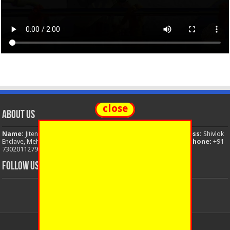
close
About Us
Name:
Jitendra Singh
Organization:
The National News
Address:
Shivlok
Enclave, Mehuwala Mafi, Dehradun, Uttarakhand, 248001, India
Phone:
+91
7302011279
Email:
thenationalnews.india@gmail.com
FOLLOW US