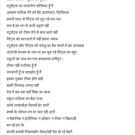
स्टूडैंट्स का परमानेन्ट शनिश्चर हूँ में
अय्याश मालिक मेरे बने बैठे डायरेक्टर-प्रिंसिपल
हमारी मदद से पैरेंट्स को लूट रहे पल-पल
सच है हम मन से कभी पढ़ाते नहीं
स्टूडेंट्स को टेंशन देने से बाज आते नहीं
पैरेंट्स को बरगलाने में नहीं हमारा जवाब
स्टूडेंट्स और पैरेंट्स को कोल्हू का बैल बनाने में हम लाजवाब
अंग्रेजी माध्यम के नाम पर हम चूस रहे पैरेंट्स का खून
स्कूलों का धंधा बन गया बारहमासा हनीमून।
टीचर नहीं फटीचर हूँ मैं
सरकारी हूँ या प्राइवेट हूँ मैं
इक्का दुक्का टीचर होते सही
बाकी लिच्चड़-लम्पट वही
देश में बज रहा यहाँ शिक्षा का बाजा
स्कूल मालिक बन बैठा राजा
कोर्स लम्बाचौड़ा किताबें ढेर सारी
बच्चों के कोमल मन पर चल रही आरी
न वैज्ञानिक न इंजीनियर न डॉक्टर न टीचर न खिलाड़ी
बन रहे ढंग के
शराबी कवाबी रिश्वतखोर देशद्रोही पैदा हो रहे बेढंगे