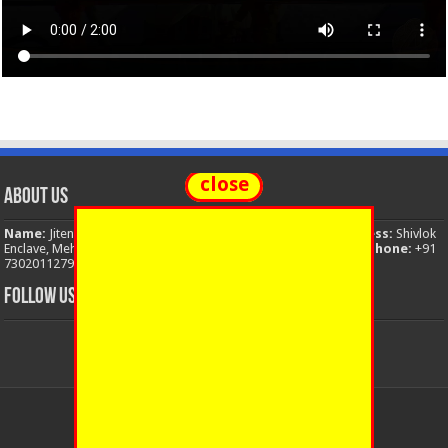
close
About Us
Name:
Jitendra Singh
Organization:
The National News
Address:
Shivlok
Enclave, Mehuwala Mafi, Dehradun, Uttarakhand, 248001, India
Phone:
+91
7302011279
Email:
thenationalnews.india@gmail.com
FOLLOW US
© Copyright 2026, All Rights Reserved