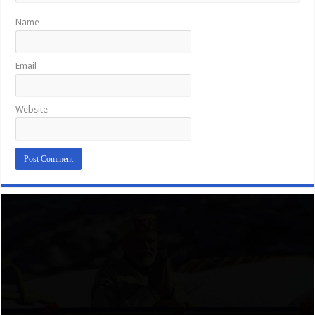
Name
Email
Website