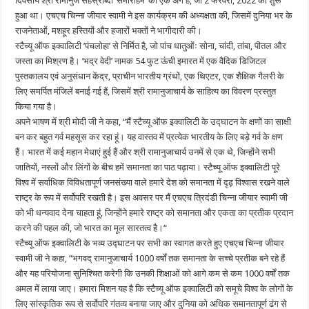
दिवसीय श्री रामानुज सहस्राब्दी ’समारोहम’ का एक अंग है, जो 2 फरवरी, 2022 को शुरू
हुआ था। एचएच चिन्ना जीयार स्वामी ने इस कार्यक्रम की अध्यक्षता की, जिसमें दुनिया भर के
राजनेताओं, मशहूर हस्तियों और हजारों भक्तों ने भागीदारी की।
स्टैच्यू ऑफ इक्वालिटी ’पंचलोहा’ से निर्मित है, जो पांच धातुओंः सोना, चांदी, तांबा, पीतल और
जस्ता का मिश्रण है। ’भद्र वेदी’ नामक 54 फुट ऊंची इमारत में एक वैदिक डिजिटल
पुस्तकालय एवं अनुसंधान केंद्र, प्राचीन भारतीय ग्रंथों, एक थिएटर, एक शैक्षिक गैलरी के
लिए समर्पित मंजिलें बनाई गई हैं, जिसमें श्री रामानुजाचार्य के साहित्य का विवरण प्रस्तुत
किया गया है।
अपने भाषण में श्री मोदी जी ने कहा, “मैं स्टैच्यू ऑफ इक्वालिटी के उद्घाटन के क्षणों का साक्षी
बन कर बहुत गर्व महसूस कर रहा हूं। यह वास्तव में प्रत्येक भारतीय के लिए बड़े गर्व के क्षण
हैं। भारत में कई महान मेधाएं हुई हैं और श्री रामानुजाचार्य उनमें से एक थे, जिन्होंने सभी
जातियों, नस्लों और लिंगों के बीच हमें समानता का पाठ पढ़ाया। स्टैच्यू ऑफ इक्वालिटी पूरे
विश्व में सर्वाधिक विविधतापूर्ण जनसंख्या वाले हमारे देश को समानता में दृढ़ विश्वास रखने वाले
राष्ट्र के रूप में सर्वोपरि रखती है। इस अवसर पर मैं एचएच त्रिदंडी चिन्ना जीयार स्वामी जी
को भी धन्यवाद देना चाहता हूं, जिन्होंने हमारे राष्ट्र को समानता और एकता का प्रतीक प्रदान
करने की पहल की, जो भारत का मूल सारतत्व है।“
स्टैच्यू ऑफ इक्वालिटी के भव्य उद्घाटन पर सभी का स्वागत करते हुए एचएच चिन्ना जीयार
स्वामी जी ने कहा, “भगवद् रामानुजाचार्य 1000 वर्षों तक समानता के सच्चे प्रतीक बने रहे हैं
और यह परियोजना सुनिश्चित करेगी कि उनकी शिक्षाओं को आगे कम से कम 1000 वर्षों तक
अमल में लाया जाए। हमारा मिशन यह है कि स्टैच्यू ऑफ इक्वालिटी को समूचे विश्व के लोगों के
लिए सांस्कृतिक रूप से सर्वोपरि गंतव्य बनाया जाए और दुनिया को अधिक समानतापूर्ण ढंग से