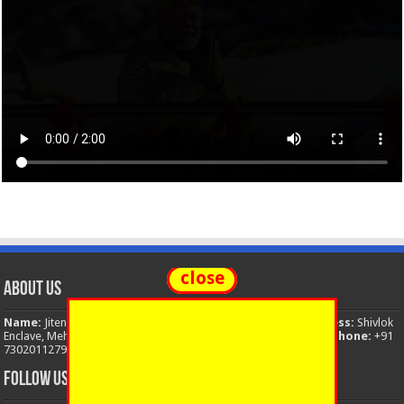
close
About Us
Name:
Jitendra Singh
Organization:
The National News
Address:
Shivlok
Enclave, Mehuwala Mafi, Dehradun, Uttarakhand, 248001, India
Phone:
+91
7302011279
Email:
thenationalnews.india@gmail.com
FOLLOW US