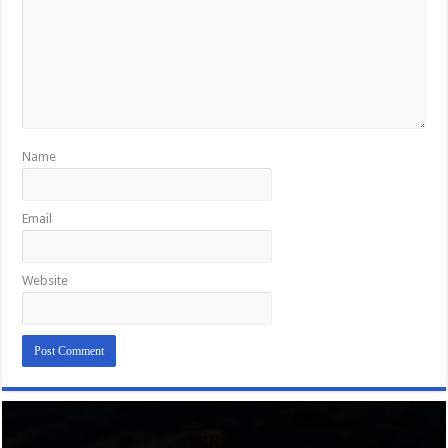
Name
Email
Website