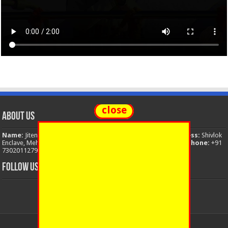
close
About Us
Name:
Jitendra Singh
Organization:
The National News
Address:
Shivlok
Enclave, Mehuwala Mafi, Dehradun, Uttarakhand, 248001, India
Phone:
+91
7302011279
Email:
thenationalnews.india@gmail.com
FOLLOW US