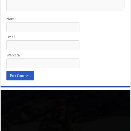
Name
Email
Website