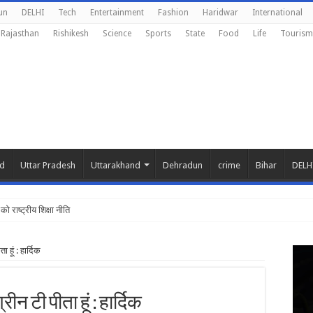
un
DELHI
Tech
Entertainment
Fashion
Haridwar
International
Rajasthan
Rishikesh
Science
Sports
State
Food
Life
Tourism
nd
Uttar Pradesh
Uttarakhand
Dehradun
crime
Bihar
DELH
को राष्ट्रीय शिक्षा नीति के अनुरूप मॉ
ा हूं : हार्दिक
रीन टी पीता हूं : हार्दिक