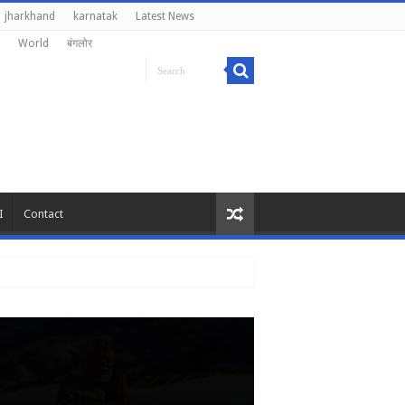
jharkhand
karnatak
Latest News
World
बंगलोर
I
Contact