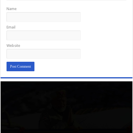
Name
Email
Website