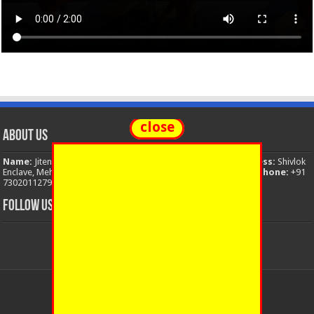
close
About Us
Name:
Jitendra Singh
Organization:
The National News
Address:
Shivlok
Enclave, Mehuwala Mafi, Dehradun, Uttarakhand, 248001, India
Phone:
+91
7302011279
Email:
thenationalnews.india@gmail.com
FOLLOW US
© Copyright 2026, All Rights Reserved