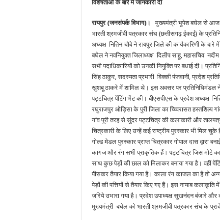
विशेषताओं के बारे में जानकारी दी
रायपुर (जनसंपर्क विभाग)।
मुख्यमंत्री भूपेश बघेल से आज
भारती श्रमजीवी पत्रकार संघ (छत्तीसगढ़ ईकाई) के प्रतिन
अध्यक्ष नितिन चौबे ने रायपुर जिले की कार्यकारिणी के बारे म
बघेल ने नवनियुक्त जिलाध्यक्ष दिलीप साहू, महासचिव नदीम
सभी पदाधिकारियों को उनकी नियुक्ति पर बधाई दी। प्रतिन
सिंह ठाकुर, सदस्यता प्रभारी विक्की पंजवानी, प्रदेश प्रतिन
खुशबू ठाकरे में शामिल थे। इस अवसर पर प्रतिनिधिमंडल ने
पट्टचित्र पेंटिंग भेंट की। बीएसपीएस के प्रदेश अध्यक्ष नित
रघुराजपुर ओड़िसा के पुरी जिला का च्च्विरासत हस्तशिल्प ग
गांव पूरी तरह से सुंदर पट्टचित्र की कलाकारी और तालपत्रों
चित्रकारी के लिए उन्हें कई राष्ट्रीय पुरस्कार भी मिल चुके 
गोल्ड मेडल पुरस्कार प्राप्त चित्रकार गोपाल दास द्वारा बना
कागज और रंग सभी प्राकृतिक हैं। पट्टचित्र जिस मोटे का
साथ कुछ पेड़ों की छाल को मिलाकर बनाया गया है। वहीं पेंटिं
पीसकर तैयार किया गया है। काला रंग काजल का है तो अन्य
पेड़ों की पत्तियों से तैयार किए गए हैं। इस नायाब कलाकृति मे
जरिये उभारा गया है। प्रदेश उपाध्यक्ष सुखनंदन बंजारे और कोषा
मुख्यमंत्री बघेल को भारती श्रमजीवी पत्रकार संघ के प्रा