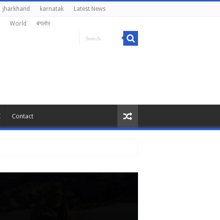
jharkhand
karnatak
Latest News
World
बंगलोर
I
Contact