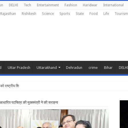
un
DELHI
Tech
Entertainment
Fashion
Haridwar
International
Rajasthan
Rishikesh
Science
Sports
State
Food
Life
Tourism
d
Uttar Pradesh
Uttarakhand
Dehradun
crime
Bihar
DELH
को राष्ट्रीय शिक्षा नीति के अनुर
ारित पटचित्र की मुख्यमंत्री ने की सराहना