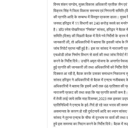
विनय शंकर पाण्डेय, मुख्य विकास अधिकारी प्रतीक जैन एव
विक्रम सिंह ने जिला विकास समन्वय एवं निगरानी समिति (दिशा
की प्रगति आदि के सम्बन्ध में विस्तृत प्रकाश डाला। मुख्
जनपद हरिद्वार में 11 विभागों का 240 करोड़ रूपये का मनर
है। डॉ0 रमेश पोखरियाल ’’निशंक’’ सांसद, हरिद्वार ने बैठक 
समिति (दिशा) की पिछली बैठक में दिये गये निर्देशों के क्रम में
जानकारी ली, तो अधिकारियों ने बताया कि इसकी जांच के निर
जांच रिपोर्ट प्राप्त नहीं हुई है। इस पर सांसद ने नाराजगी 
एचओडी लोक निर्माण विभाग से वार्ता की तथा जांच रिपोर्ट में
करने के निर्देश दिये। उन्होंने अमृत योजना के अन्तर्गत पे
हुई प्रगति की जानकारी ली तथा अधिकारियों को निर्देश दिय
दिक्कत आ रही है, बैठक करके उसका समाधान निकालना सु
सांसद हरिद्वार ने अधिकारियों से बैठक में एनएच नजीबाबाद के
अधिकारियों ने बताया कि इसमें अभी तक 68 प्रतिशत की प्रग
नाराजगी प्रकट की तथा कहा कि यह प्रगति काफी कम है। उन्ह
में तेजी लाई जाये ताकि माह दिसम्बर,2023 तक इसका उद्
प्रतिनिधियों ने एनएच के इर्द-गिर्द हो रहे जल भराव की
असमानता के कारण हो रही दुर्घटनायें आदि का ध्यान सां
सांसद ने तुरन्त एनएच के चीफ से दूरभाष पर वार्ता की तथा 
हुये इस समस्या का निदान करने के निर्देश दिये। बैठक में रू