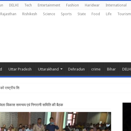
un
DELHI
Tech
Entertainment
Fashion
Haridwar
International
Rajasthan
Rishikesh
Science
Sports
State
Food
Life
Tourism
nd
Uttar Pradesh
Uttarakhand
Dehradun
crime
Bihar
DELH
को राष्ट्रीय शिक्षा नीति के अनुरूप मॉ
जिला विकास समन्वय एवं निगरानी समिति की बैठक