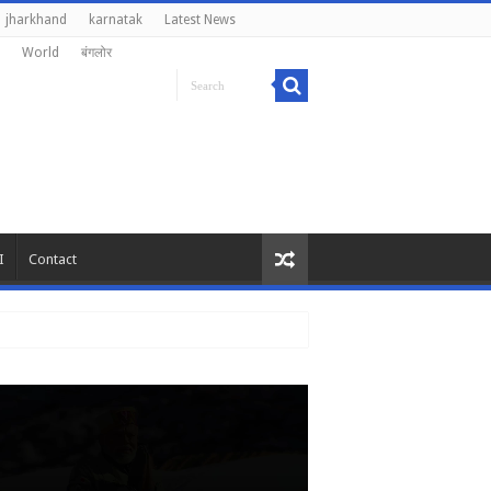
jharkhand
karnatak
Latest News
World
बंगलोर
I
Contact