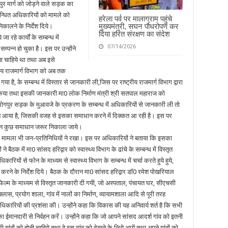
पुर मार्ग को जोड़ने वाले सड़क का
न्धित अधिकारियों को मामले को
हरेला पर्व पर मालाग्राम पहुंचे
मुख्यमंत्री, सघन पौधरोपण कर
कालने के निर्देश दिये।
दिया हरित संरक्षण का संदेश
 रहे कार्यों के सम्बन्ध में
07/14/2026
्पन्न हो चुका है। इस पर उन्होंने
ना चाहिये था तथा अब इसे
ट्रीय राजमार्ग विभाग को अब तक
 है, के सम्बन्ध में विस्तार से जानकारी ली,जिस पर राष्ट्रीय राजमार्ग विभाग द्वारा
त किया तथा इसकी जानकारी मा0 लोक निर्माण मंत्री श्री सतपाल महाराज को
-भोगपुर सड़क के मुआवजे के प्रकरण के सम्बन्ध में अधिकारियों से जानकारी ली तो
ने आया है, जिसकी वजह से इसका समाधान करने में दिक्कत आ रही है। इस पर
ुछ न कुछ समाधान जरूर निकाला जाये।
का मामला भी जन-प्रतिनिधियों ने रखा। इस पर अधिकारियों ने बताया कि इसका
 बैठक में मा0 सांसद हरिद्वार को स्वास्थ्य विभाग के ढांचे के सम्बन्ध में विस्तृत
ियों से फोन के माध्यम से स्वास्थ्य विभाग के सम्बन्ध में चर्चा करते हुये हुये,
द दूर करने के निर्देश दिये। बैठक के दौरान मा0 सांसद हरिद्वार डॉ0 रमेश पोखरियाल
घु फिल्म के माध्यम से विस्तृत जानकारी दी गयी, जो अस्पताल, पंचायत घर, सीएचसी
क्लास, प्रयोग शाला, गांव में नालों का निर्माण, व्यायामशाला आदि से पूरी तरह
िकारियों की प्रशंसा की। उन्होंने कहा कि विकास की यह अनिवार्य शर्त है कि सभी
 ईमानदारी से निर्वहन करें। उन्होंने कहा कि जो आपने सांसद आदर्श गांव को इतनी
ंवों को होनी चाहिये तथा वे इस गांव को देखने के लिये आयें तथा अपने गांवों को