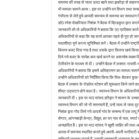
समस्या की वजह से नाला उल्टा बहने तथा झबरेड़ा से सहारन
भी मामला सामने आया। इस पर उन्होंने वन विभाग तथा सम्ब
गंभीरता से लेते हुये आपसी समन्वय से समस्या का समाधान नि
डॉ0 रमेश पोखरियाल निशंक ने बैठक में ब्रिडकुल द्वारा कराये जा
जानकारी ली तो अधिकारियों ने बताया कि 93 प्रतिशत कार्य सम
अधिकारियों से कहा कि यह कार्य आपका पहले ही पूरा हो जा
यथाशीघ्र पूर्ण करना सुनिश्चित करें। बैठक में उन्होंने राष्
कितना बजट दिया गया है तथा उसके द्वारा कितना खर्च किया गया
दिये गये बजट के सापेक्ष कम खर्च करने पर असन्तोष व्यक्
टेलीफोन के माध्यम से दी। उन्होंने बैठक में लक्सर-रायसी
अधिकारियों ने बताया कि इसमें अतिक्रमण का मामला साम
उन्होंने अधिकारियों को निर्देशित किया कि मिल-बैठकर क
बैठक में लक्सर के रोडवेज स्टेशन की शुरूआत किये जाने 
शीघ्र उद्घाटन होने वाला है। स्वास्थ्य विभाग के अधिकारियों ने
जानकारी दी। इस पर मा0 सांसद हरिद्वार ने शासन के उच्चाधिकार
स्वास्थ्य विभाग की जो भी समस्यायें हैं, उन्हें जल्द से जल्
निशंक द्वारा गोद लिये गये आदर्श गांव के सम्बन्ध में एक ल
सेण्टर, आंगनबाड़ी केन्द्र, विद्युत, हर घर नल से जल, स्मार्ट 
आच्छादित हैै। इस पर मा0 सांसद ने खुशी जाहिर की तथा अध
आपस में समन्वय स्थापित करते हुये अपनी-अपनी भागीदारी का
सुविधायें उपलब्ध कराई हैं, उसकी जानकारी आसपास के सभी गा