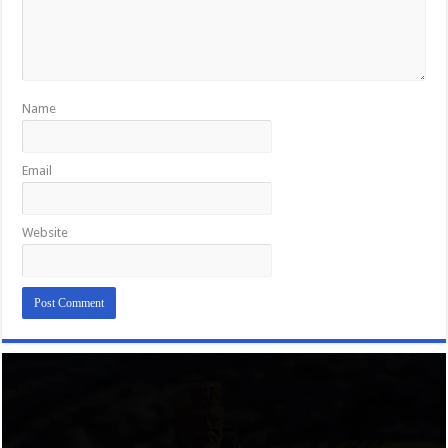
Name
Email
Website