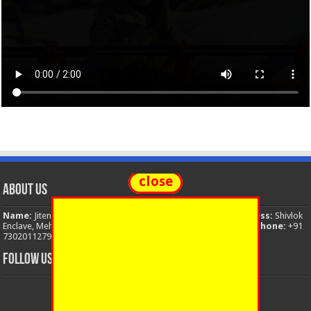
close
About Us
Name:
Jitendra Singh
Organization:
The National News
Address:
Shivlok
Enclave, Mehuwala Mafi, Dehradun, Uttarakhand, 248001, India
Phone:
+91
7302011279
Email:
thenationalnews.india@gmail.com
FOLLOW US